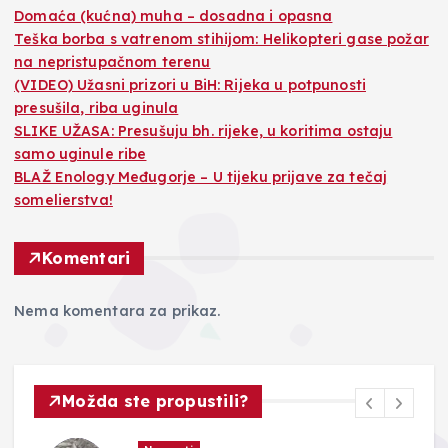
Domaća (kućna) muha – dosadna i opasna
Teška borba s vatrenom stihijom: Helikopteri gase požar
na nepristupačnom terenu
(VIDEO) Užasni prizori u BiH: Rijeka u potpunosti
presušila, riba uginula
SLIKE UŽASA: Presušuju bh. rijeke, u koritima ostaju
samo uginule ribe
BLAŽ Enology Međugorje – U tijeku prijave za tečaj
somelierstva!
Komentari
Nema komentara za prikaz.
Možda ste propustili?