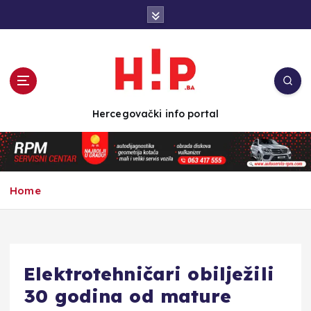
S
k
i
p
t
o
c
Hercegovački info portal
o
n
t
e
n
Home
t
Elektrotehničari obilježili
30 godina od mature