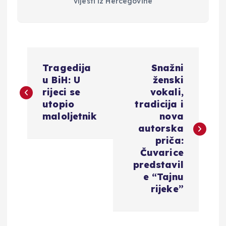
vijesti iz Hercegovine
N
Tragedija
Snažni
a
u BiH: U
ženski
rijeci se
vokali,
v
utopio
tradicija i
maloljetnik
nova
i
autorska
priča:
g
Čuvarice
predstavil
a
e “Tajnu
rijeke”
c