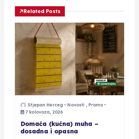
i
Related Posts
j
a
o
b
j
a
Stjepan Herceg
Novosti
,
Promo
v
7 kolovoza, 2026
a
Domaća (kućna) muha –
dosadna i opasna