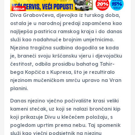
Diva Grabovčeva, djevojka iz turskog doba,
ostala je u narodnoj predaji zapamćena kao
najljepša pastirica ramskog kraja i do danas
služi kao nadahnuće brojnim umjetnicima.
Njezina tragična sudbina dogodila se kada
je, braneći svoju kršćansku vjeru i djevojačku
čestitost, odbila prosidbu bahatog Tahir-
bega Kopčića s Kupresa, što je rezultiralo
njezinom mučeničkom smrću upravo na Vran
planini.
Danas njezino vječno počivalište krasi veliki
kameni stećak, uz koji se nalazi brončani kip
koji prikazuje Divu u klečećem položaju, s
pogledom uprtim prema nebu. Taj spomenik
služi kao vječni podsjetnik na njezinu