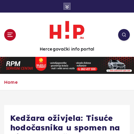
S
k
i
p
t
o
c
Hercegovački info portal
o
n
t
e
n
Home
t
Kedžara oživjela: Tisuće
hodočasnika u spomen na