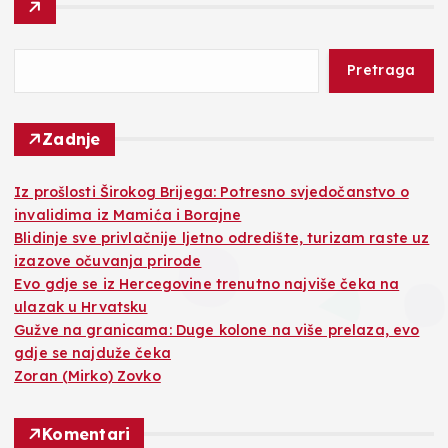
Pretraga
Zadnje
Iz prošlosti Širokog Brijega: Potresno svjedočanstvo o
invalidima iz Mamića i Borajne
Blidinje sve privlačnije ljetno odredište, turizam raste uz
izazove očuvanja prirode
Evo gdje se iz Hercegovine trenutno najviše čeka na
ulazak u Hrvatsku
Gužve na granicama: Duge kolone na više prelaza, evo
gdje se najduže čeka
Zoran (Mirko) Zovko
Komentari