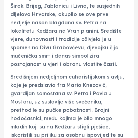
Široki Brijeg, Jablanicu i Livno, te susjednih
dijelova Hrvatske, okupilo se ove prve
nedjelje nakon blagdana sv. Petra na
lokalitetu Kedžara na Vran planini. Središte
vjere, duhovnosti i tradicije oživjelo je u
spomen na Divu Grabovčevu, djevojku čija
mučenička smrt i danas simbolizira
postojanost u vjeri i obranu vlastite časti.
Središnjem nedjeljnom euharistijskom slavlju,
koje je predslavio fra Mario Knezović,
gvardijan samostana sv. Petra i Pavla u
Mostaru, uz suslavlje više svećenika,
prethodile su pučke pobožnosti. Brojni
hodočasnici, među kojima je bilo mnogo
mladih koji su na Kedžaru stigli pješice,
iskoristili su priliku za osobnu ispovijed te su