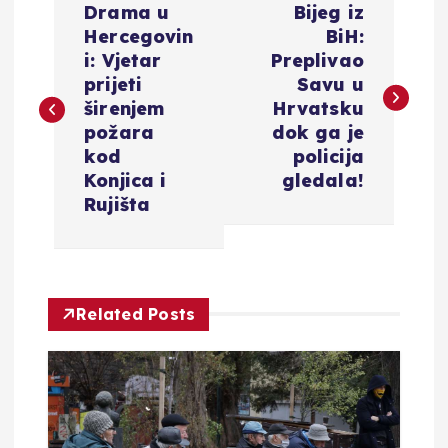
Drama u
Bijeg iz
a
Hercegovin
BiH:
i: Vjetar
Preplivao
v
prijeti
Savu u
širenjem
Hrvatsku
i
požara
dok ga je
kod
policija
g
Konjica i
gledala!
Rujišta
a
c
Related Posts
i
j
a