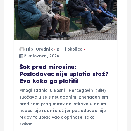
o
b
j
Hip_Urednik
BiH i okolica
a
2 kolovoza, 2026
v
Šok pred mirovinu:
Poslodavac nije uplatio staž?
a
Evo kako ga platiti!
Mnogi radnici u Bosni i Hercegovini (BiH)
suočavaju se s neugodnim iznenađenjem
pred sam prag mirovine: otkrivaju da im
nedostaje radni staž jer poslodavac nije
redovito uplaćivao doprinose. Iako
Zakon…