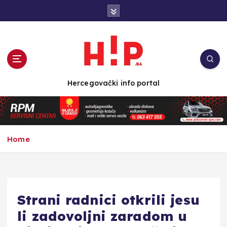
S
k
i
p
t
o
c
Hercegovački info portal
o
n
t
e
n
Home
t
Strani radnici otkrili jesu
li zadovoljni zaradom u