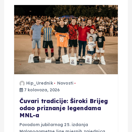
i
j
a
o
b
j
Hip_Urednik
Novosti
a
7 kolovoza, 2026
v
Čuvari tradicije: Široki Brijeg
odao priznanje legendama
a
MNL-a
Povodom jubilarnog 25. izdanja
Malonogometne lige mjesnih zajednica