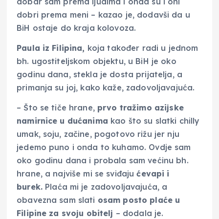
dobar sam prema ljudima i onda su i oni
dobri prema meni – kazao je, dodavši da u
BiH ostaje do kraja kolovoza.
Paula iz Filipina,
koja također radi u jednom
bh. ugostiteljskom objektu, u BiH je oko
godinu dana, stekla je dosta prijatelja, a
primanja su joj, kako kaže, zadovoljavajuća.
– Što se tiče hrane,
prvo tražimo azijske
namirnice u dućanima
kao što su slatki chilly
umak, soju, začine, pogotovo rižu jer nju
jedemo puno i onda to kuhamo. Ovdje sam
oko godinu dana i probala sam većinu bh.
hrane, a najviše mi se sviđaju
ćevapi i
burek.
Plaća mi je zadovoljavajuća, a
obavezna sam slati
osam posto plaće u
Filipine za svoju obitelj
– dodala je.