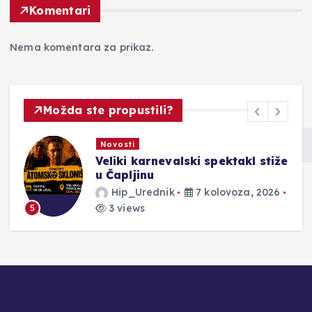
Komentari
Nema komentara za prikaz.
Možda ste propustili?
Novosti
Veliki karnevalski spektakl stiže
u Čapljinu
Hip_Urednik
7 kolovoza, 2026
3 views
5