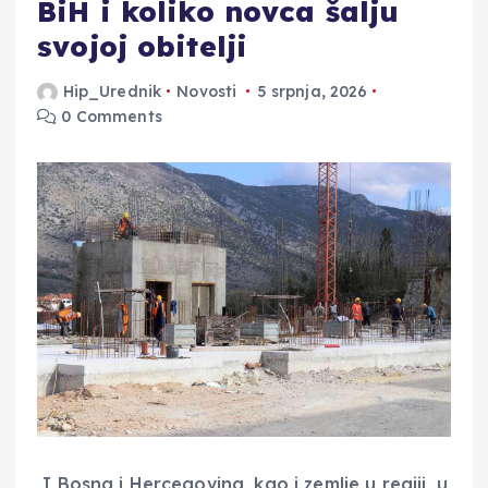
BiH i koliko novca šalju
svojoj obitelji
Hip_Urednik
Novosti
5 srpnja, 2026
0 Comments
I Bosna i Hercegovina, kao i zemlje u regiji, u