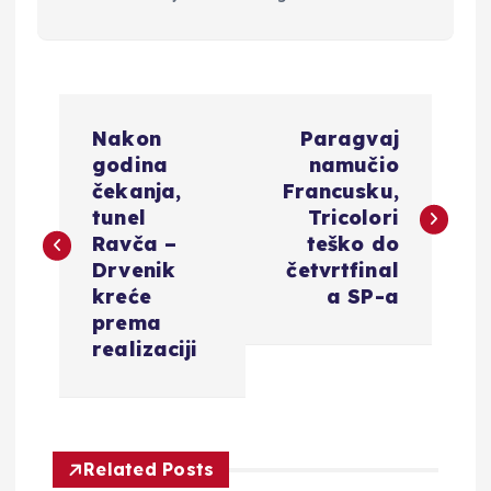
N
Nakon
Paragvaj
a
godina
namučio
čekanja,
Francusku,
v
tunel
Tricolori
Ravča –
teško do
i
Drvenik
četvrtfinal
kreće
a SP-a
g
prema
realizaciji
a
c
Related Posts