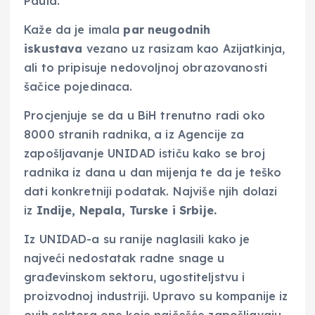
Paula.
Kaže da je imala
par neugodnih
iskustava
vezano uz rasizam kao Azijatkinja,
ali to pripisuje nedovoljnoj obrazovanosti
šačice pojedinaca.
Procjenjuje se da u BiH trenutno radi oko
8000 stranih radnika, a iz Agencije za
zapošljavanje UNIDAD ističu kako se broj
radnika iz dana u dan mijenja te da je teško
dati konkretniji podatak. Najviše njih dolazi
iz
Indije, Nepala, Turske i Srbije.
Iz UNIDAD-a su ranije naglasili kako je
najveći nedostatak radne snage u
građevinskom sektoru, ugostiteljstvu i
proizvodnoj industriji. Upravo su kompanije iz
ovih sektora one koje najčešće zapošljavaju