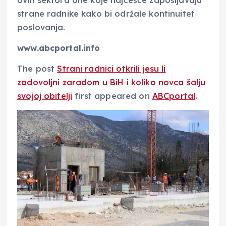
strane radnike kako bi održale kontinuitet
poslovanja.
www.abcportal.info
The post
Strani radnici otkrili jesu li
zadovoljni zaradom u BiH i koliko novca šalju
svojoj obitelji
first appeared on
ABCportal
.