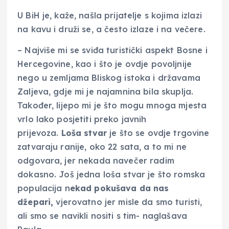
U BiH je, kaže, našla prijatelje s kojima izlazi
na kavu i druži se, a često izlaze i na večere.
– Najviše mi se sviđa turistički aspekt Bosne i
Hercegovine, kao i što je ovdje povoljnije
nego u zemljama Bliskog istoka i državama
Zaljeva, gdje mi je najamnina bila skuplja.
Također, lijepo mi je što mogu mnoga mjesta
vrlo lako posjetiti preko javnih
prijevoza.
Loša stvar
je što se ovdje trgovine
zatvaraju ranije, oko 22 sata, a to mi ne
odgovara, jer nekada navečer radim
dokasno. Još jedna loša stvar je što romska
populacija n
ekad pokušava da nas
džepari,
vjerovatno jer misle da smo turisti,
ali smo se navikli nositi s tim- naglašava