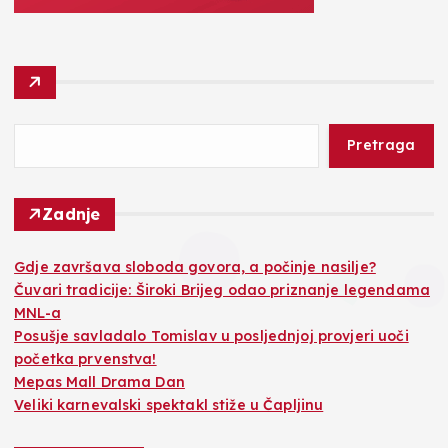
Pretraga
Zadnje
Gdje završava sloboda govora, a počinje nasilje?
Čuvari tradicije: Široki Brijeg odao priznanje legendama
MNL-a
Posušje savladalo Tomislav u posljednjoj provjeri uoči
početka prvenstva!
Mepas Mall Drama Dan
Veliki karnevalski spektakl stiže u Čapljinu