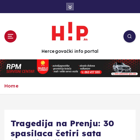
S
k
i
p
t
o
c
Hercegovački info portal
o
n
t
e
n
Home
t
Tragedija na Prenju: 30
spasilaca četiri sata