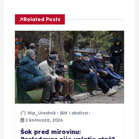
a
c
Related Posts
i
j
a
o
b
j
Hip_Urednik
BiH i okolica
2 kolovoza, 2026
a
Šok pred mirovinu: