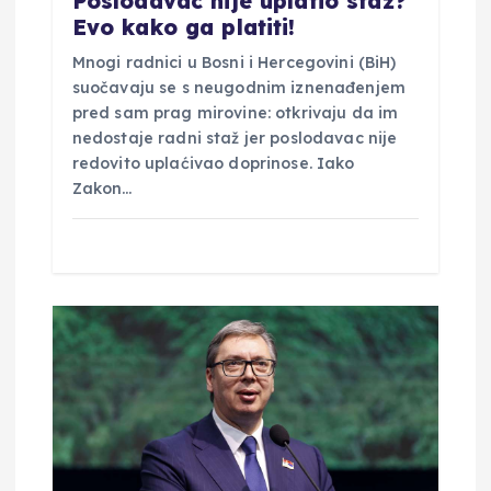
v
Poslodavac nije uplatio staž?
Evo kako ga platiti!
a
Mnogi radnici u Bosni i Hercegovini (BiH)
suočavaju se s neugodnim iznenađenjem
pred sam prag mirovine: otkrivaju da im
nedostaje radni staž jer poslodavac nije
redovito uplaćivao doprinose. Iako
Zakon…