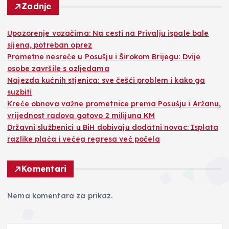
Zadnje
Upozorenje vozačima: Na cesti na Privalju ispale bale
sijena, potreban oprez
Prometne nesreće u Posušju i Širokom Brijegu: Dvije
osobe završile s ozljedama
Najezda kućnih stjenica: sve češći problem i kako ga
suzbiti
Kreće obnova važne prometnice prema Posušju i Aržanu,
vrijednost radova gotovo 2 milijuna KM
Državni službenici u BiH dobivaju dodatni novac: Isplata
razlike plaća i većeg regresa već počela
Komentari
Nema komentara za prikaz.