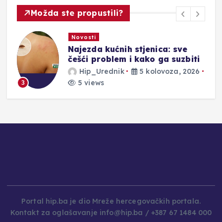
Možda ste propustili?
Novosti
Najezda kućnih stjenica: sve
češći problem i kako ga suzbiti
Hip_Urednik
5 kolovoza, 2026
5 views
3
4
Portal hip.ba je dio Mreže hercegovačkih portala.
Kontakt za oglašavanje info@hip.ba / +387 67 1484 000