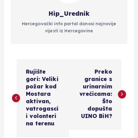
Hip_Urednik
Hercegovački info portal donosi najnovije
vijesti iz Hercegovine
N
Rujište
Preko
a
gori: Veliki
granice s
požar kod
urinarnim
v
Mostara
vrećicama:
aktivan,
Što
i
vatrogasci
dopušta
i volonteri
UINO BiH?
g
na terenu