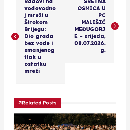
Radovi na
SRETNA
a
vodovodno
OSMICA U
j mreži u
PC
v
Širokom
MALIŠIĆ
Brijegu:
MEĐUGORJ
i
Dio grada
E – srijeda,
bez vode i
08.07.2026.
g
smanjenog
g.
tlak u
a
ostatku
mreži
c
i
Related Posts
j
a