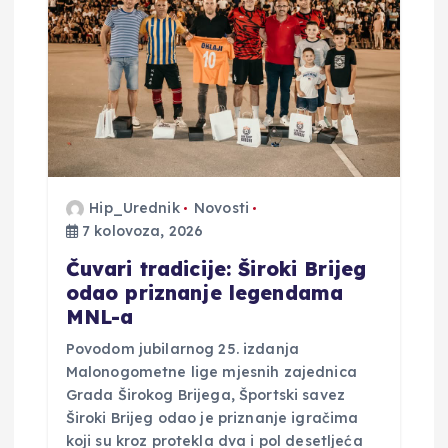
o
b
j
a
Hip_Urednik
Novosti
v
7 kolovoza, 2026
a
Čuvari tradicije: Široki Brijeg
odao priznanje legendama
MNL-a
Povodom jubilarnog 25. izdanja
Malonogometne lige mjesnih zajednica
Grada Širokog Brijega, Športski savez
Široki Brijeg odao je priznanje igračima
koji su kroz protekla dva i pol desetljeća