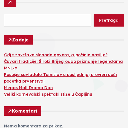
Pretraga
Zadnje
Gdje završava sloboda govora, a počinje nasilje?
Čuvari tradicije: Široki Brijeg odao priznanje legendama
MNL-a
Posušje savladalo Tomislav u posljednjoj provjeri uoči
početka prvenstva!
Mepas Mall Drama Dan
Veliki karnevalski spektakl stiže u Čapljinu
Komentari
Nema komentara za prikaz.