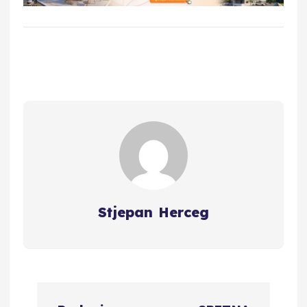
Stjepan Herceg
N