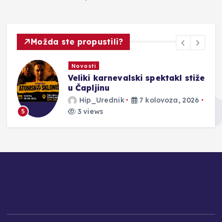
Možda ste propustili?
Novosti
Veliki karnevalski spektakl stiže
u Čapljinu
Hip_Urednik
7 kolovoza, 2026
3 views
5