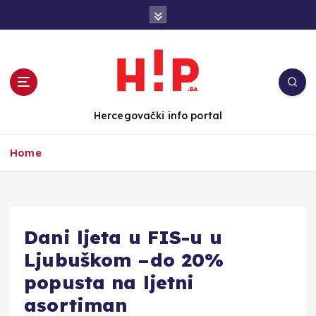
S
k
i
p
t
o
c
Hercegovački info portal
o
n
Home
t
e
n
t
Dani ljeta u FIS-u u
Ljubuškom –do 20%
popusta na ljetni
asortiman