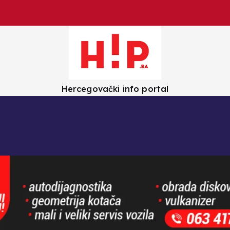
Hercegovački info portal
olica
Crna kronika
Zanimljivosti