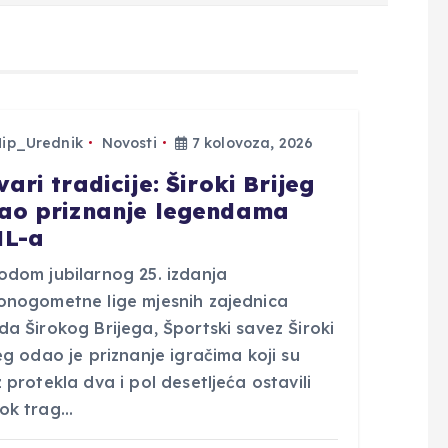
Hip_Urednik
Novosti
7 kolovoza, 2026
ari tradicije: Široki Brijeg
ao priznanje legendama
L-a
odom jubilarnog 25. izdanja
onogometne lige mjesnih zajednica
a Širokog Brijega, Športski savez Široki
eg odao je priznanje igračima koji su
 protekla dva i pol desetljeća ostavili
ok trag…