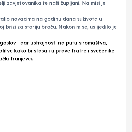
elji zavjetovanika te naši župljani. Na misi je
hvalio novacima na godinu dana suživota u
 brizi za stariju braću. Nakon mise, uslijedilo je
agoslov i dar ustrajnosti na putu siromaštva,
olitve kako bi stasali u prave fratre i svećenike
ački franjevci.