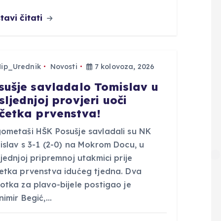
tavi čitati
Hip_Urednik
Novosti
7 kolovoza, 2026
sušje savladalo Tomislav u
sljednjoj provjeri uoči
četka prvenstva!
ometaši HŠK Posušje savladali su NK
islav s 3-1 (2-0) na Mokrom Docu, u
jednjoj pripremnoj utakmici prije
etka prvenstva idućeg tjedna. Dva
otka za plavo-bijele postigao je
nimir Begić,…