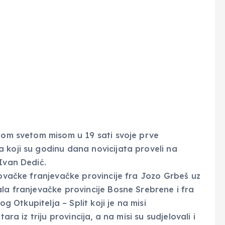
njom svetom misom u 19 sati svoje prve
 koji su godinu dana novicijata proveli na
Ivan Dedić.
govačke franjevačke provincije fra Jozo Grbeš uz
ala franjevačke provincije Bosne Srebrene i fra
og Otkupitelja – Split koji je na misi
ara iz triju provincija, a na misi su sudjelovali i