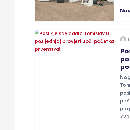
o
Nas
b
j
Po
a
po
po
v
Nog
a
Tom
posl
poč
pog
Zvo