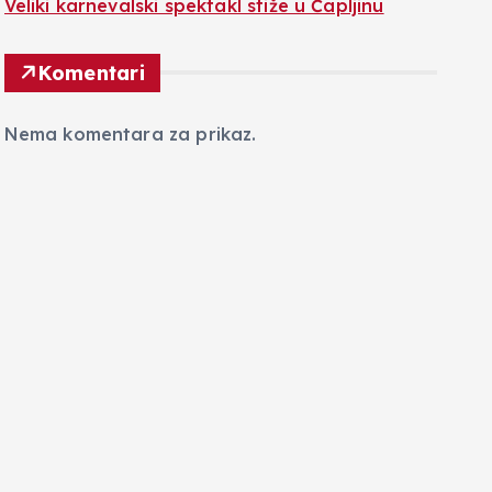
Veliki karnevalski spektakl stiže u Čapljinu
Komentari
Nema komentara za prikaz.