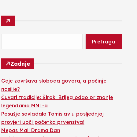
Pretraga
Zadnje
Gdje završava sloboda govora, a počinje
nasilje?
Čuvari tradicije: Široki Brijeg odao priznanje
legendama MNL-a
Posušje savladalo Tomislav u posljednjoj
provjeri uoči početka prvenstva!
Mepas Mall Drama Dan