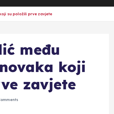
i su položili prve zavjete
dić među
novaka koji
rve zavjete
Comments