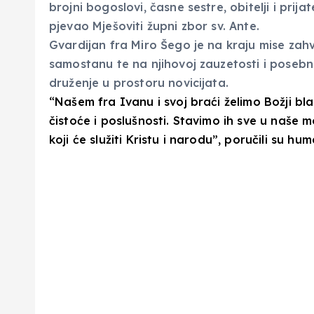
brojni bogoslovi, časne sestre, obitelji i prijat
pjevao Mješoviti župni zbor sv. Ante.
Gvardijan fra Miro Šego je na kraju mise za
samostanu te na njihovoj zauzetosti i posebnoj
druženje u prostoru novicijata.
“Našem fra Ivanu i svoj braći želimo Božji bl
čistoće i poslušnosti. Stavimo ih sve u naše m
koji će služiti Kristu i narodu”, poručili su hum