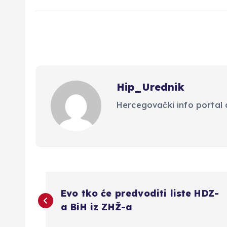
Hip_Urednik
Hercegovački info portal d
N
Evo tko će predvoditi liste HDZ-
a
a BiH iz ZHŽ-a