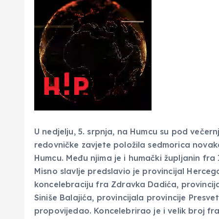
U nedjelju, 5. srpnja, na Humcu su pod večer
redovničke zavjete položila sedmorica novaka
Humcu. Među njima je i humački župljanin fra 
Misno slavlje predslavio je provincijal Herce
koncelebraciju fra Zdravka Dadića, provincij
Siniše Balajića, provincijala provincije Presvet
propovijedao. Koncelebrirao je i velik broj frat