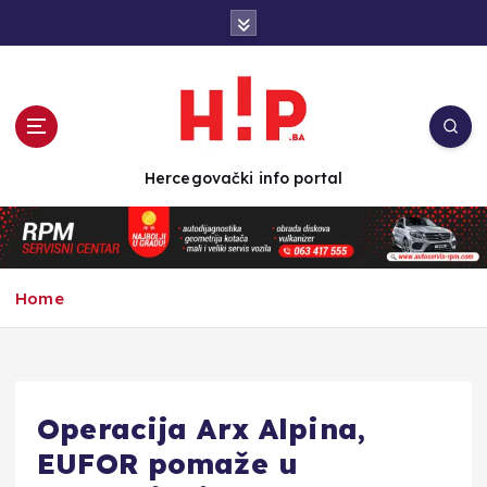
S
k
i
p
t
o
c
Hercegovački info portal
o
n
t
e
n
Home
t
Operacija Arx Alpina,
EUFOR pomaže u