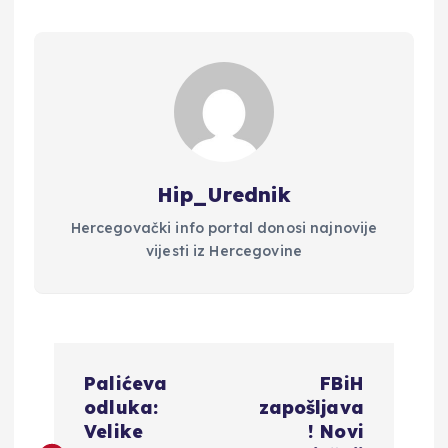
Hip_Urednik
Hercegovački info portal donosi najnovije
vijesti iz Hercegovine
N
Palićeva
FBiH
a
odluka:
zapošljava
Velike
! Novi