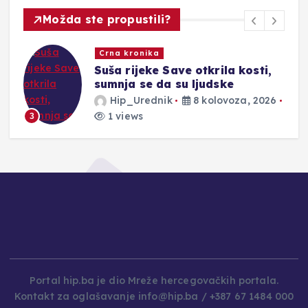
Možda ste propustili?
Novosti
APSOLUTNI REKORDERI:
Muškarac ‘napuhao’ 6,2 promila
Hip_Urednik
8 kolovoza, 2026
2 views
4
Portal hip.ba je dio Mreže hercegovačkih portala.
Kontakt za oglašavanje info@hip.ba / +387 67 1484 000