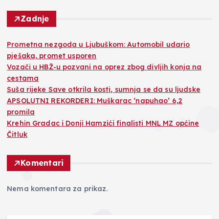
Zadnje
Prometna nezgoda u Ljubuškom: Automobil udario
pješaka, promet usporen
Vozači u HBŽ-u pozvani na oprez zbog divljih konja na
cestama
Suša rijeke Save otkrila kosti, sumnja se da su ljudske
APSOLUTNI REKORDERI: Muškarac ‘napuhao’ 6,2
promila
Krehin Gradac i Donji Hamzići finalisti MNL MZ općine
Čitluk
Komentari
Nema komentara za prikaz.