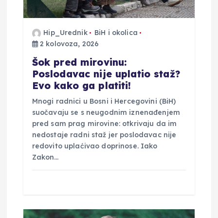
b
j
Hip_Urednik
BiH i okolica
2 kolovoza, 2026
a
Šok pred mirovinu:
v
Poslodavac nije uplatio staž?
Evo kako ga platiti!
a
Mnogi radnici u Bosni i Hercegovini (BiH)
suočavaju se s neugodnim iznenađenjem
pred sam prag mirovine: otkrivaju da im
nedostaje radni staž jer poslodavac nije
redovito uplaćivao doprinose. Iako
Zakon…