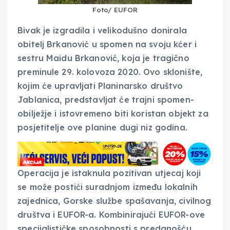
Foto/ EUFOR
Bivak je izgradila i velikodušno donirala
obitelj Brkanović u spomen na svoju kćer i
sestru Maidu Brkanović, koja je tragično
preminule 29. kolovoza 2020. Ovo sklonište,
kojim će upravljati Planinarsko društvo
Jablanica, predstavljat će trajni spomen-
obilježje i istovremeno biti koristan objekt za
posjetitelje ove planine dugi niz godina.
Operacija je istaknula pozitivan utjecaj koji
se može postići suradnjom između lokalnih
zajednica, Gorske službe spašavanja, civilnog
društva i EUFOR-a. Kombinirajući EUFOR-ove
specijalističke sposobnosti s predanošću