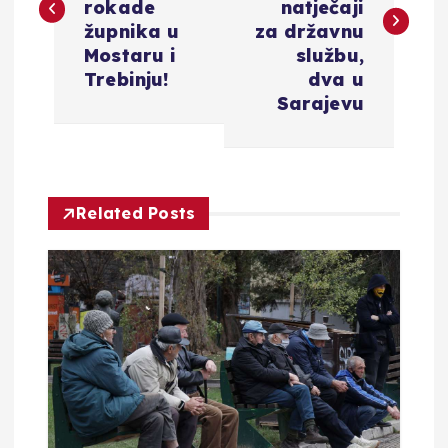
v
rokade
natječaji
župnika u
za državnu
i
Mostaru i
službu,
Trebinju!
dva u
g
Sarajevu
a
c
Related Posts
i
j
a
o