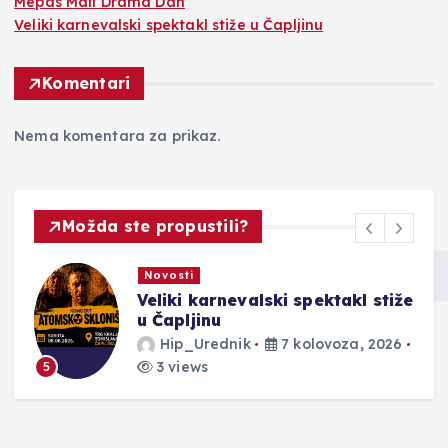
Mepas Mall Drama Dan
Veliki karnevalski spektakl stiže u Čapljinu
Komentari
Nema komentara za prikaz.
Možda ste propustili?
Novosti
Veliki karnevalski spektakl stiže
u Čapljinu
Hip_Urednik
7 kolovoza, 2026
3 views
5