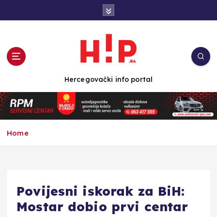
S
k
i
p
t
o
c
Hercegovački info portal
o
n
t
e
n
Home
t
Povijesni iskorak za BiH:
Mostar dobio prvi centar