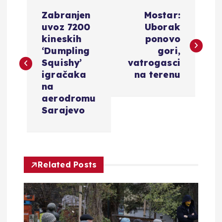
N
Zabranjen
Mostar:
a
uvoz 7200
Uborak
kineskih
ponovo
v
‘Dumpling
gori,
Squishy’
vatrogasci
i
igračaka
na terenu
na
g
aerodromu
Sarajevo
a
c
Related Posts
i
j