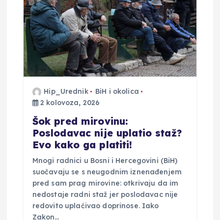
a
o
b
j
Hip_Urednik
BiH i okolica
a
2 kolovoza, 2026
v
Šok pred mirovinu:
Poslodavac nije uplatio staž?
a
Evo kako ga platiti!
Mnogi radnici u Bosni i Hercegovini (BiH)
suočavaju se s neugodnim iznenađenjem
pred sam prag mirovine: otkrivaju da im
nedostaje radni staž jer poslodavac nije
redovito uplaćivao doprinose. Iako
Zakon…