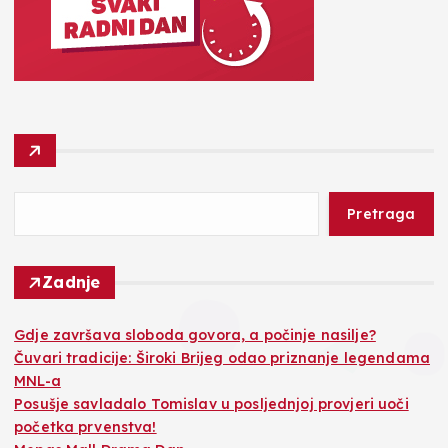
Pretraga
Zadnje
Gdje završava sloboda govora, a počinje nasilje?
Čuvari tradicije: Široki Brijeg odao priznanje legendama
MNL-a
Posušje savladalo Tomislav u posljednjoj provjeri uoči
početka prvenstva!