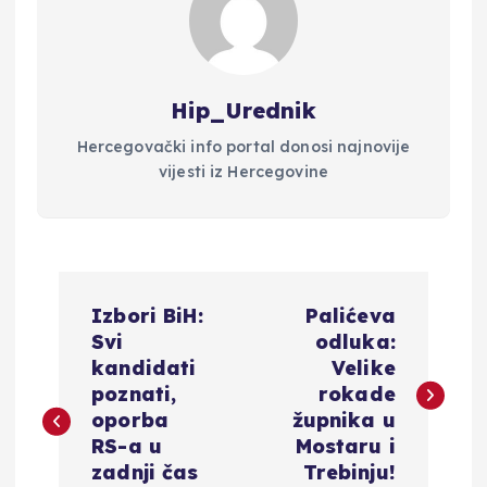
Hip_Urednik
Hercegovački info portal donosi najnovije
vijesti iz Hercegovine
N
Izbori BiH:
Palićeva
a
Svi
odluka:
kandidati
Velike
v
poznati,
rokade
oporba
župnika u
i
RS-a u
Mostaru i
zadnji čas
Trebinju!