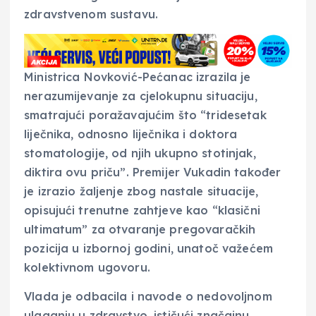
zdravstvenom sustavu.
Ministrica Novković-Pećanac izrazila je
nerazumijevanje za cjelokupnu situaciju,
smatrajući poražavajućim što “tridesetak
liječnika, odnosno liječnika i doktora
stomatologije, od njih ukupno stotinjak,
diktira ovu priču”. Premijer Vukadin također
je izrazio žaljenje zbog nastale situacije,
opisujući trenutne zahtjeve kao “klasični
ultimatum” za otvaranje pregovaračkih
pozicija u izbornoj godini, unatoč važećem
kolektivnom ugovoru.
Vlada je odbacila i navode o nedovoljnom
ulaganju u zdravstvo, ističući značajnu