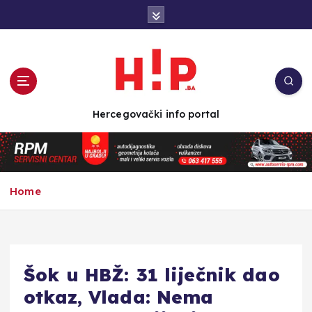
S
k
i
p
t
o
c
Hercegovački info portal
o
n
t
e
n
Home
t
Šok u HBŽ: 31 liječnik dao
otkaz, Vlada: Nema