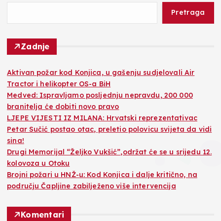
Pretraga
Zadnje
Aktivan požar kod Konjica, u gašenju sudjelovali Air
Tractor i helikopter OS-a BiH
Medved: Ispravljamo posljednju nepravdu, 200 000
branitelja će dobiti novo pravo
LJEPE VIJESTI IZ MILANA: Hrvatski reprezentativac
Petar Sučić postao otac, preletio polovicu svijeta da vidi
sina!
Drugi Memorijal “Željko Vukšić”,održat će se u srijedu 12.
kolovoza u Otoku
Brojni požari u HNŽ-u: Kod Konjica i dalje kritično, na
području Čapljine zabilježeno više intervencija
Komentari