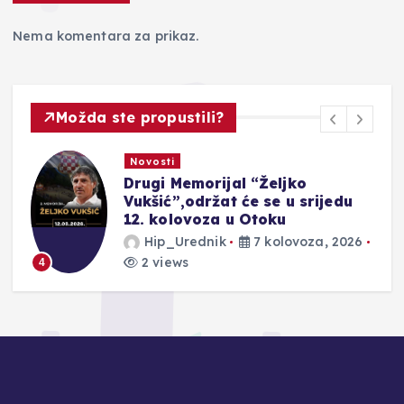
Nema komentara za prikaz.
Možda ste propustili?
Novosti
Drugi Memorijal “Željko
r
Vukšić”,održat će se u srijedu
12. kolovoza u Otoku
Hip_Urednik
7 kolovoza, 2026
2 views
4