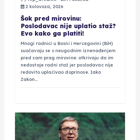
a
2 kolovoza, 2026
v
Šok pred mirovinu:
Poslodavac nije uplatio staž?
a
Evo kako ga platiti!
Mnogi radnici u Bosni i Hercegovini (BiH)
suočavaju se s neugodnim iznenađenjem
pred sam prag mirovine: otkrivaju da im
nedostaje radni staž jer poslodavac nije
redovito uplaćivao doprinose. Iako
Zakon…