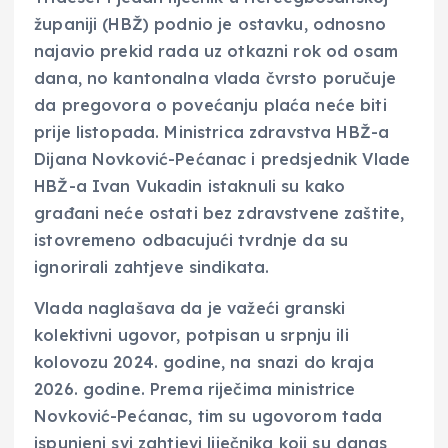
županiji (HBŽ) podnio je ostavku, odnosno
najavio prekid rada uz otkazni rok od osam
dana, no kantonalna vlada čvrsto poručuje
da pregovora o povećanju plaća neće biti
prije listopada. Ministrica zdravstva HBŽ-a
Dijana Novković-Pećanac i predsjednik Vlade
HBŽ-a Ivan Vukadin istaknuli su kako
građani neće ostati bez zdravstvene zaštite,
istovremeno odbacujući tvrdnje da su
ignorirali zahtjeve sindikata.
Vlada naglašava da je važeći granski
kolektivni ugovor, potpisan u srpnju ili
kolovozu 2024. godine, na snazi do kraja
2026. godine. Prema riječima ministrice
Novković-Pećanac, tim su ugovorom tada
ispunjeni svi zahtjevi liječnika koji su danas