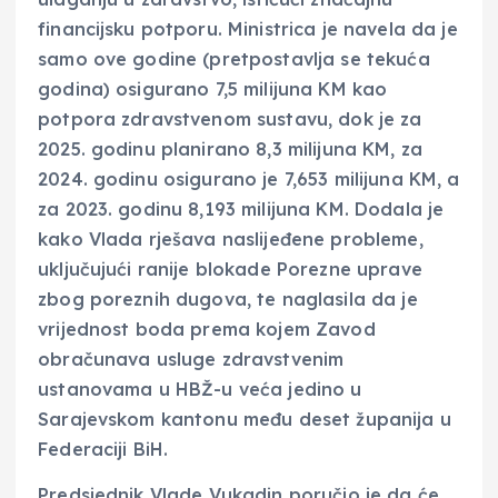
financijsku potporu. Ministrica je navela da je
samo ove godine (pretpostavlja se tekuća
godina) osigurano 7,5 milijuna KM kao
potpora zdravstvenom sustavu, dok je za
2025. godinu planirano 8,3 milijuna KM, za
2024. godinu osigurano je 7,653 milijuna KM, a
za 2023. godinu 8,193 milijuna KM. Dodala je
kako Vlada rješava naslijeđene probleme,
uključujući ranije blokade Porezne uprave
zbog poreznih dugova, te naglasila da je
vrijednost boda prema kojem Zavod
obračunava usluge zdravstvenim
ustanovama u HBŽ-u veća jedino u
Sarajevskom kantonu među deset županija u
Federaciji BiH.
Predsjednik Vlade Vukadin poručio je da će