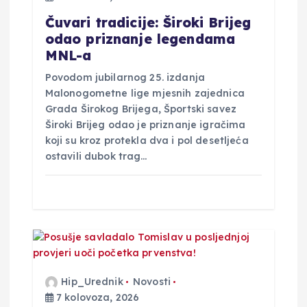
v
Čuvari tradicije: Široki Brijeg
a
odao priznanje legendama
MNL-a
Povodom jubilarnog 25. izdanja
Malonogometne lige mjesnih zajednica
Grada Širokog Brijega, Športski savez
Široki Brijeg odao je priznanje igračima
koji su kroz protekla dva i pol desetljeća
ostavili dubok trag…
Hip_Urednik
Novosti
7 kolovoza, 2026