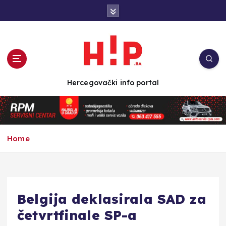
S
k
i
p
t
o
c
Hercegovački info portal
o
n
t
e
n
Home
t
Belgija deklasirala SAD za
četvrtfinale SP-a