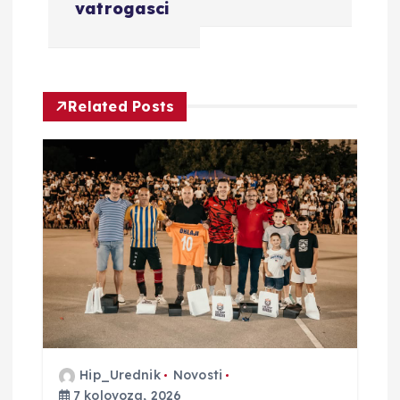
a
vatrogasci
c
i
Related Posts
j
a
o
b
j
a
Hip_Urednik
Novosti
7 kolovoza, 2026