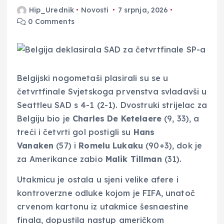
Hip_Urednik
Novosti
7 srpnja, 2026
0 Comments
Belgijski nogometaši plasirali su se u
četvrtfinale Svjetskoga prvenstva svladavši u
Seattleu SAD s 4-1 (2-1). Dvostruki strijelac za
Belgiju bio je
Charles De Ketelaere
(9, 33), a
treći i četvrti gol postigli su
Hans
Vanaken
(57) i
Romelu Lukaku
(90+3), dok je
za Amerikance zabio
Malik Tillman
(31).
Utakmicu je ostala u sjeni velike afere i
kontroverzne odluke kojom je FIFA, unatoč
crvenom kartonu iz utakmice šesnaestine
finala, dopustila nastup američkom