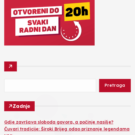
Pretraga
Zadnje
Gdje završava sloboda govora, a počinje nasilje?
Čuvari tradicije: Široki Brijeg odao priznanje legendama