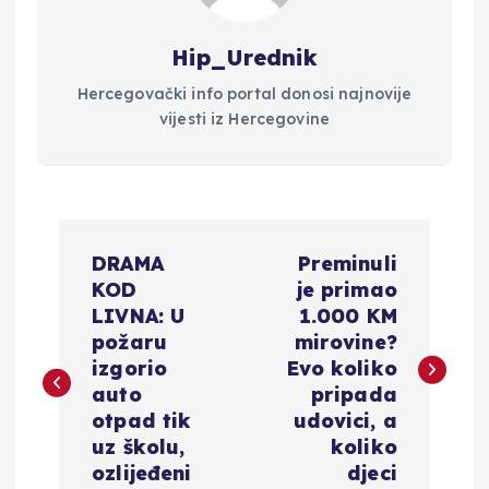
Hip_Urednik
Hercegovački info portal donosi najnovije
vijesti iz Hercegovine
N
DRAMA
Preminuli
a
KOD
je primao
LIVNA: U
1.000 KM
v
požaru
mirovine?
izgorio
Evo koliko
i
auto
pripada
otpad tik
udovici, a
g
uz školu,
koliko
ozlijeđeni
djeci