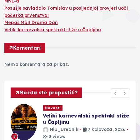
MNL-a
Posušje savladalo Tomislav u posljednjoj provjeri uoči
početka prvenstva!
Mepas Mall Drama Dan
Veliki karnevalski spektakl stiže u Čapljinu
Komentari
Nema komentara za prikaz.
Možda ste propustili?
Novosti
Veliki karnevalski spektakl stiže
u Čapljinu
Hip_Urednik
7 kolovoza, 2026
3 views
5