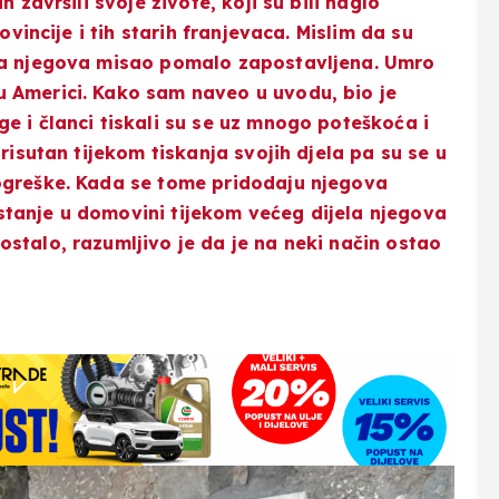
 završili svoje živote, koji su bili naglo
ovincije i tih starih franjevaca. Mislim da su
, a njegova misao pomalo zapostavljena. Umro
 Americi. Kako sam naveo u uvodu, bio je
e i članci tiskali su se uz mnogo poteškoća i
risutan tijekom tiskanja svojih djela pa su se u
ogreške. Kada se tome pridodaju njegova
tanje u domovini tijekom većeg dijela njegova
stalo, razumljivo je da je na neki način ostao