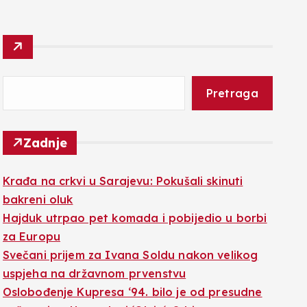
Pretraga
Zadnje
Krađa na crkvi u Sarajevu: Pokušali skinuti
bakreni oluk
Hajduk utrpao pet komada i pobijedio u borbi
za Europu
Svečani prijem za Ivana Soldu nakon velikog
uspjeha na državnom prvenstvu
Oslobođenje Kupresa ‘94. bilo je od presudne