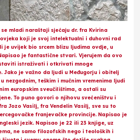
e mladi naraštaji sjećaju dr. fra Kvirina
ovjeka koji je svoj intelektualni i duhovni rad
i je uvijek bio srcem blizu ljudima ovdje, u
apisao je fantastične stvari.
Vjerujem da ovo
taviti istraživati i otkrivati mnoge
. Jako je važno da ljudi u Međugorju i obitelj
u, u nezgodnim, teškim i mučnim vremenima ljudi
žnim europskim sveučilištima, a ostali su
jene. To puno govori o njihovu svećeništvu i
fra Jozo Vasilj, fra Vendelin Vasilj, sve su to
i Hercegovačke franjevačke provincije. Napisao je
gleski jezik. Napisao je 22 ili 23 knjige, uz
tema, ne samo filozofskih nego i teoloških i
lu života i svemu onome što dotiče svakog