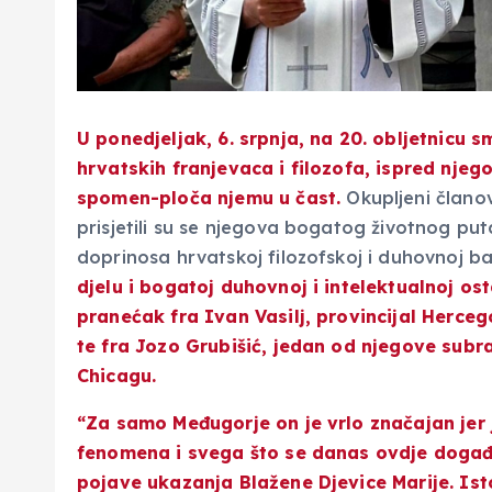
U ponedjeljak, 6. srpnja, na 20. obljetnicu sm
hrvatskih franjevaca i filozofa, ispred nje
spomen-ploča njemu u čast.
Okupljeni članovi
prisjetili su se njegova bogatog životnog put
doprinosa hrvatskoj filozofskoj i duhovnoj ba
djelu i bogatoj duhovnoj i intelektualnoj ost
pranećak fra Ivan Vasilj, provincijal Herce
te fra Jozo Grubišić, jedan od njegove subra
Chicagu.
“Za samo Međugorje on je vrlo značajan jer
fenomena i svega što se danas ovdje događa.
pojave ukazanja Blažene Djevice Marije. Ist