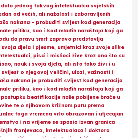
o dalo jednog takvog intelektualca svjetskih
dan od većih, ali nažalost i zaboravljenih
 naša nakana – probuditi svijest kod generacija
ale priliku, kao i kod mlađih naraštaja koji ga
vodu da pravu smrt zapravo predstavlja
svoja djela i pjesme, umjetnici kroz svoje slike
intelektualci, pisci i mislioci žive kroz ono što su
sao, nauk i svoja djela, ali isto tako živi i u
svijest o njegovoj veličini, ulozi, važnosti i
 Naša nakana je probuditi svijest kod generacija
ale priliku, kao i kod mlađih naraštaja koji ga
 postupku beatifikacije naše pobijene braće u
ovine te o njihovom križnom putu prema
ktualac toga vremena vrlo obrazovan i utjecajan
zemstvo i na vrijeme se spasio izvan granica
ašnjih franjevaca, intelektualaca i doktora