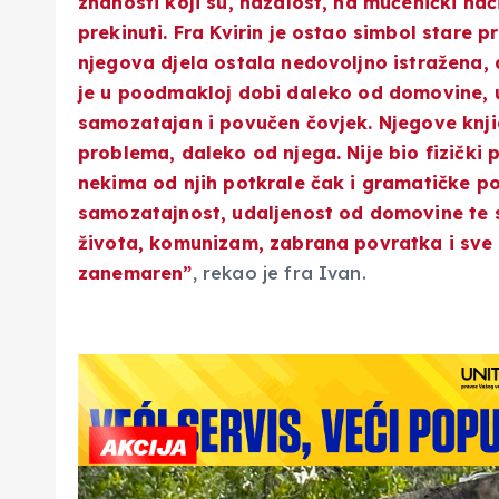
znanosti koji su, nažalost, na mučenički način
prekinuti. Fra Kvirin je ostao simbol stare pr
njegova djela ostala nedovoljno istražena
je u poodmakloj dobi daleko od domovine, u
samozatajan i povučen čovjek. Njegove knjig
problema, daleko od njega. Nije bio fizički p
nekima od njih potkrale čak i gramatičke p
samozatajnost, udaljenost od domovine te s
života, komunizam, zabrana povratka i sve o
zanemaren”
, rekao je fra Ivan.