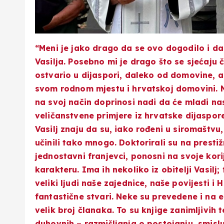
“Meni je jako drago da se ovo dogodilo i da s
Vasilja. Posebno mi je drago što se sjećaju č
ostvario u dijaspori, daleko od domovine, al
svom rodnom mjestu i hrvatskoj domovini. N
na svoj način doprinosi nadi da će mladi nas
veličanstvene primjere iz hrvatske dijaspore
Vasilj znaju da su, iako rođeni u siromaštv
učinili tako mnogo. Doktorirali su na presti
jednostavni franjevci, ponosni na svoje kori
karakteru. Ima ih nekoliko iz obitelji Vasilj; 
veliki ljudi naše zajednice, naše povijesti 
fantastične stvari. Neke su prevedene i na en
velik broj članaka. To su knjige zanimljivih 
duhovnih – razmišljanja o postojanju, smis