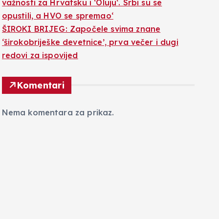
važnosti za Hrvatsku i ‘Oluju‘. Srbi su se
opustili, a HVO se spremao‘
ŠIROKI BRIJEG: Započele svima znane
‘širokobriješke devetnice’, prva večer i dugi
redovi za ispovijed
Komentari
Nema komentara za prikaz.