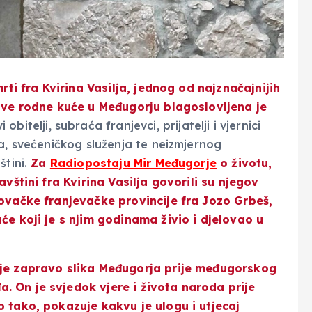
rti fra Kvirina Vasilja, jednog od najznačajnijih
gove rodne kuće u Međugorju blagoslovljena je
 obitelji, subraća franjevci, prijatelji i vjernici
a, svećeničkog služenja te neizmjernog
štini.
Za
Radiopostaju Mir Međugorje
o životu,
avštini fra Kvirina Vasilja govorili su njegov
govačke franjevačke provincije fra Jozo Grbeš,
će koji je s njim godinama živio i djelovao u
 je zapravo slika Međugorja prije međugorskog
 On je svjedok vjere i života naroda prije
o tako, pokazuje kakvu je ulogu i utjecaj