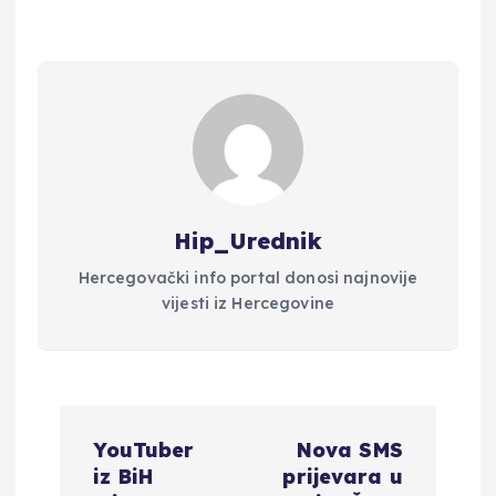
Hip_Urednik
Hercegovački info portal donosi najnovije
vijesti iz Hercegovine
N
YouTuber
Nova SMS
a
iz BiH
prijevara u