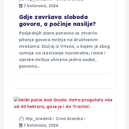
b
7 kolovoza, 2026
Gdje završava sloboda
j
govora, a počinje nasilje?
a
Posljednjih dana ponovno se otvorilo
pitanje govora mržnje na društvenim
mrežama. Slučaj iz Viteza, u kojem je zbog
v
sumnje na izazivanje nacionalne, rasne i
vjerske mržnje uhićena jedna osoba,
a
ponovno…
Hip_Urednik
Crna kronika
7 kolovoza, 2026