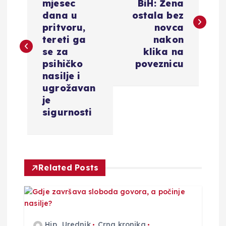
mjesec
BiH: Žena
v
dana u
ostala bez
pritvoru,
novca
i
tereti ga
nakon
se za
klika na
g
psihičko
poveznicu
nasilje i
a
ugrožavan
je
c
sigurnosti
i
j
Related Posts
a
o
Hip_Urednik
Crna kronika