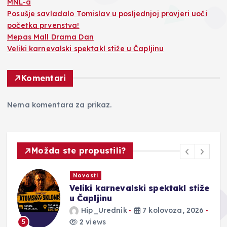
MNL-a
Posušje savladalo Tomislav u posljednjoj provjeri uoči
početka prvenstva!
Mepas Mall Drama Dan
Veliki karnevalski spektakl stiže u Čapljinu
Komentari
Nema komentara za prikaz.
Možda ste propustili?
Novosti
Veliki karnevalski spektakl stiže
u Čapljinu
Hip_Urednik
7 kolovoza, 2026
2 views
5