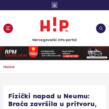
S
k
i
p
t
o
c
Hercegovački info portal
o
n
t
e
n
Home
t
Fizički napad u Neumu:
Braća završila u pritvoru,