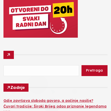
Pretraga
Zadnje
Gdje završava sloboda govora, a počinje nasilje?
Čuvari tradicije: Široki Brijeg odao priznanje legendama