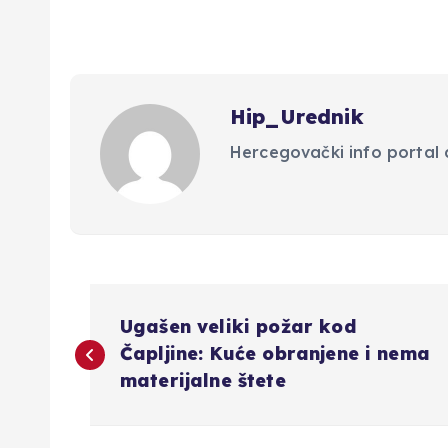
Hip_Urednik
Hercegovački info portal d
N
Ugašen veliki požar kod
a
Čapljine: Kuće obranjene i nema
materijalne štete
v