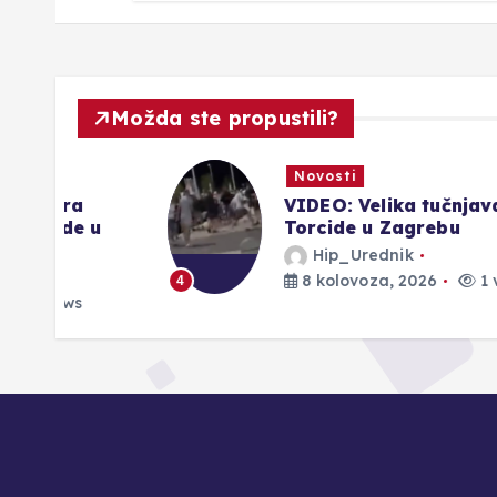
Možda ste propustili?
Novosti
VIDEO: Velika tučnjava BBB-a i
 u
Torcide u Zagrebu
Hip_Urednik
8 kolovoza, 2026
1 views
4