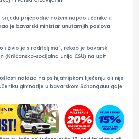
u srijedu prijepodne nožem napao učenike u
ekao je bavarski ministar unutarnjih poslova
i živio je s roditeljima“, rekao je bavarski
 (Kršćansko-socijalna unija CSU) na upit
osti nalazio na psihijatrijskom liječenju ali nije
 učeniku gimnazije u bavarskom Schongauu gdje