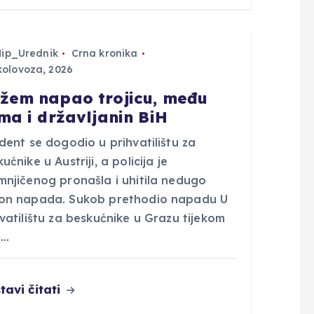
Hip_Urednik
Crna kronika
kolovoza, 2026
žem napao trojicu, među
ima i državljanin BiH
dent se dogodio u prihvatilištu za
ućnike u Austriji, a policija je
mnjičenog pronašla i uhitila nedugo
on napada. Sukob prethodio napadu U
vatilištu za beskućnike u Grazu tijekom
i…
tavi čitati