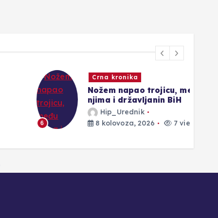
Crna kronika
Nožem napao trojicu, među
njima i državljanin BiH
Hip_Urednik
8 kolovoza, 2026
7 views
6
1