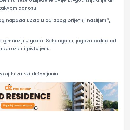
 su teže ozlijeđene dvije 13-godišnjakinje ali
lo kakvom odnosu.
vog napada upao u oči zbog prijetnji nasiljem“,
a gimnaziji u gradu Schongauu, jugozapadno od
aoružan i pištoljem.