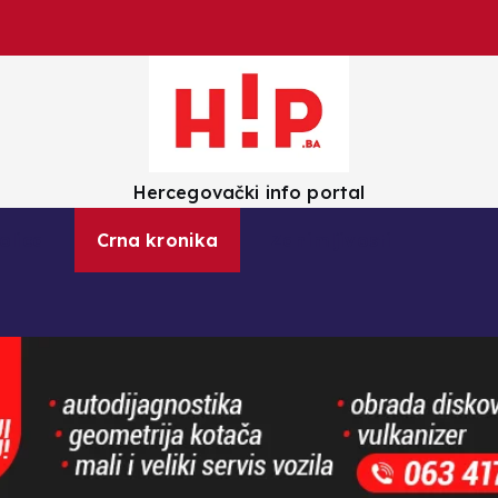
Hercegovački info portal
olica
Crna kronika
Zanimljivosti