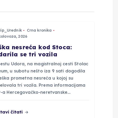
Hip_Urednik
Crna kronika
kolovoza, 2026
ška nesreća kod Stoca:
darila se tri vozila
estu Udora, na magistralnoj cesti Stolac
eum, u subotu nešto iza 9 sati dogodila
teška prometna nesreća u kojoj su
elovala tri vozila. Prema informacijama
-a Hercegovačko-neretvanske…
tavi čitati