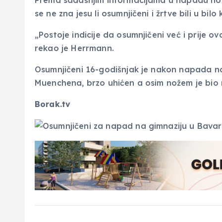
Prema sadašnjim informacijama u napadu nožem
se ne zna jesu li osumnjičeni i žrtve bili u bi
„Postoje indicije da osumnjičeni već i prije o
rekao je Herrmann.
Osumnjičeni 16-godišnjak je nakon napada n
Muenchena, brzo uhićen a osim nožem je bio n
Borak.tv