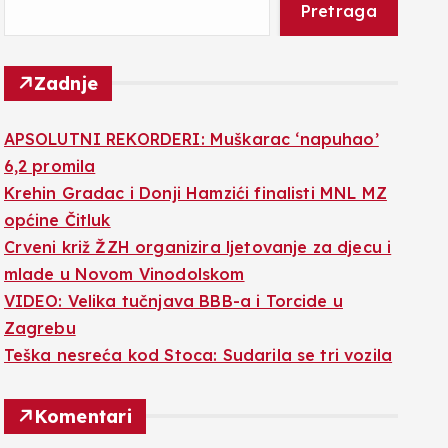
Pretraga
Zadnje
APSOLUTNI REKORDERI: Muškarac ‘napuhao’
6,2 promila
Krehin Gradac i Donji Hamzići finalisti MNL MZ
općine Čitluk
Crveni križ ŽZH organizira ljetovanje za djecu i
mlade u Novom Vinodolskom
VIDEO: Velika tučnjava BBB-a i Torcide u
Zagrebu
Teška nesreća kod Stoca: Sudarila se tri vozila
Komentari