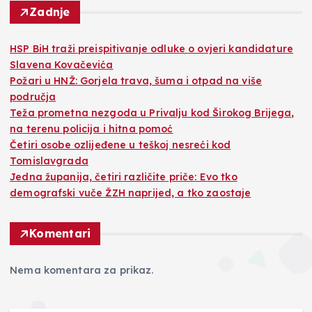
Zadnje
HSP BiH traži preispitivanje odluke o ovjeri kandidature
Slavena Kovačevića
Požari u HNŽ: Gorjela trava, šuma i otpad na više
područja
Teža prometna nezgoda u Privalju kod Širokog Brijega,
na terenu policija i hitna pomoć
Četiri osobe ozlijeđene u teškoj nesreći kod
Tomislavgrada
Jedna županija, četiri različite priče: Evo tko
demografski vuče ŽZH naprijed, a tko zaostaje
Komentari
Nema komentara za prikaz.