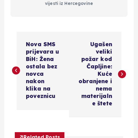
vijesti iz Hercegovine
N
Nova SMS
Ugašen
a
prijevara u
veliki
BiH: Žena
požar kod
v
ostala bez
Čapljine:
novca
Kuće
i
nakon
obranjene i
klika na
nema
g
poveznicu
materijaln
e štete
a
c
Related Posts