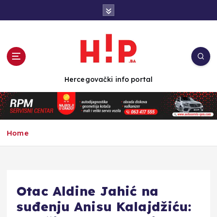
S
k
i
p
t
o
c
Hercegovački info portal
o
n
t
e
n
Home
t
Otac Aldine Jahić na
suđenju Anisu Kalajdžiću: