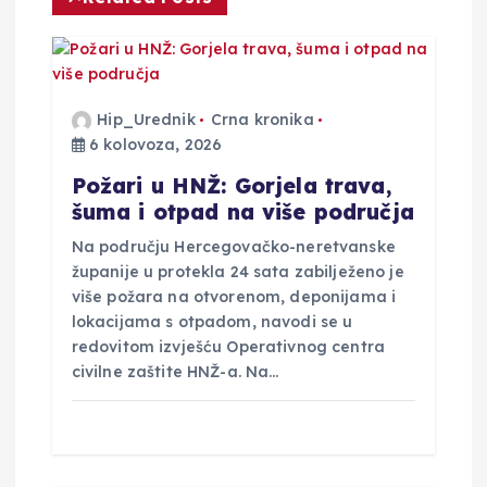
i
j
a
Hip_Urednik
Crna kronika
6 kolovoza, 2026
o
Požari u HNŽ: Gorjela trava,
šuma i otpad na više područja
b
Na području Hercegovačko-neretvanske
j
županije u protekla 24 sata zabilježeno je
više požara na otvorenom, deponijama i
lokacijama s otpadom, navodi se u
a
redovitom izvješću Operativnog centra
civilne zaštite HNŽ-a. Na…
v
a