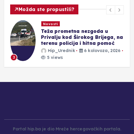
Možda ste propustili?
Novosti
Teža prometna nezgoda u
Privalju kod Širokog Brijega, na
terenu policija i hitna pomoć
Hip_Urednik
6 kolovoza, 2026
5 views
3
Portal hip.ba je dio Mreže hercegovačkih portala.