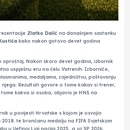
rezentacije
Zlatko Dalić
na današnjem sastanku
Kustića
kako nakon gotovo devet godina
oproštaj. Nakon skoro devet godina, izbornik
jatno uspješnu eru na čelu Vatrenih. Izborniče,
plasmanima, medaljama, zajedništvu, poštovanju
n njega. Rezultati govore o tome kakav si trener,
o tome kakva si osoba, objavio je HNS na
rnik u povijesti Hrvatske s kojom je osvojio
 2018. te brončanu medalju na FIFA Svjetskom
ju u Uefinoj Ligi nacija 2023., a uz SP 2026.