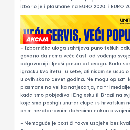
izborio je i plasmane na EURO 2020. i EURO 2
– Izbornička uloga zahtijeva puno teških odluk
govorio da nema veće časti od vođenja svoje r
odgovorniji i ljepši posao od ovoga. Kada sa
igračku kvalitetu i u sebe, ali nisam se usudio
u ovih skoro devet godina. Ne mogu opisati
plasmane na velika natjecanja, na tri medal
kada smo pobjeđivali Englesku ili Brazil na sv
koje smo postigli unutar ekipe i s hrvatskim
onim nezaboravnim dočecima nakon osvojenih s
– Nemoguće je postići takve uspjehe bez kvali