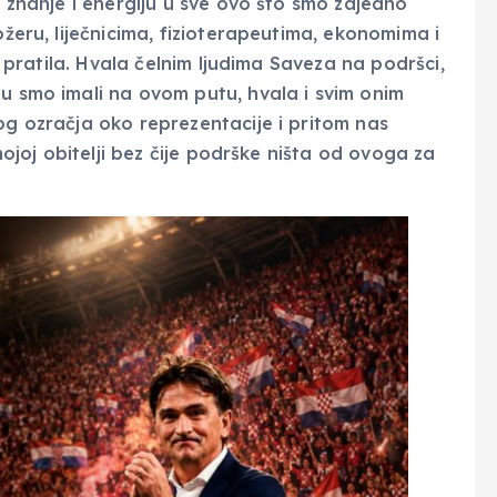
e znanje i energiju u sve ovo što smo zajedno
ožeru, liječnicima, fizioterapeutima, ekonomima i
no pratila. Hvala čelnim ljudima Saveza na podršci,
ju smo imali na ovom putu, hvala i svim onim
og ozračja oko reprezentacije i pritom nas
 mojoj obitelji bez čije podrške ništa od ovoga za