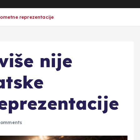
ogometne reprezentacije
više nije
atske
eprezentacije
Comments