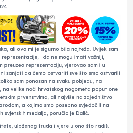
024.
a, ali ova mi je sigurno bila najteža. Uvijek sam
eprezentacije, i da ne mogu imati važniji,
m preuzeo reprezentaciju, vjerovao sam i u
 ni sanjati da ćemo ostvariti sve što smo ostvarili
 koliko sam ponosan na svaku pobjedu, na
je, na velike noći hrvatskog nogometa poput one
jetskim prvenstvima, ali najviše na zajedništvo
 narodom, a kojima smo posebno svjedočili na
vjetskih medalja, poručio je Dalić.
tete, uloženog truda i vjere u ono što radiš.