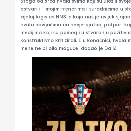
Stoga od srca hvala svima koji su uložili svoj
ostvarili – mojim trenerima i suradnicima u st
cijeloj logistici HNS-a koja nas je uvijek sjaj
hvala navijačima na nevjerojatnoj potpori ko
medijima koji su pomogli u stvaranju pozitivn
konstruktivno kritizirali. I u konačnici, hvala
mene ne bi bilo moguće, dodao je Dalić.