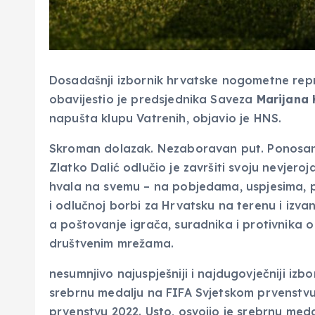
Dosadašnji izbornik hrvatske nogometne rep
obavijestio je predsjednika Saveza
Marijana 
napušta klupu Vatrenih, objavio je HNS.
Skroman dolazak. Nezaboravan put. Ponosan 
Zlatko Dalić odlučio je završiti svoju nevjero
hvala na svemu – na pobjedama, uspjesima, 
i odlučnoj borbi za Hrvatsku na terenu i izva
a poštovanje igrača, suradnika i protivnika 
društvenim mrežama.
nesumnjivo najuspješniji i najdugovječniji izbo
srebrnu medalju na FIFA Svjetskom prvenstvu
prvenstvu 2022. Usto, osvojio je srebrnu medal