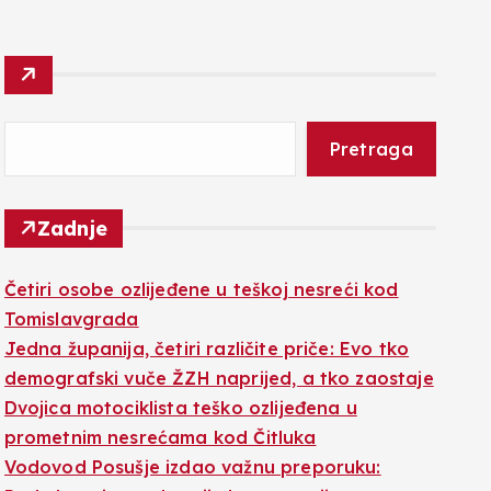
Pretraga
Zadnje
Četiri osobe ozlijeđene u teškoj nesreći kod
Tomislavgrada
Jedna županija, četiri različite priče: Evo tko
demografski vuče ŽZH naprijed, a tko zaostaje
Dvojica motociklista teško ozlijeđena u
prometnim nesrećama kod Čitluka
Vodovod Posušje izdao važnu preporuku: