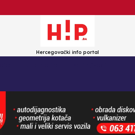
Hercegovački info portal
olica
Crna kronika
Zanimljivosti