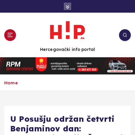
S
k
i
p
t
o
c
Hercegovački info portal
o
n
t
e
n
Home
t
U Posušju održan četvrti
Benjaminov dan: