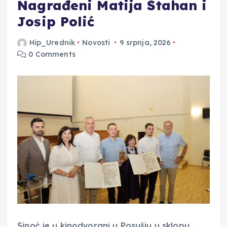
Nagrađeni Matija Štahan i
Josip Polić
Hip_Urednik
Novosti
9 srpnja, 2026
0 Comments
Sinoć je u kinodvorani u Posušju u sklopu