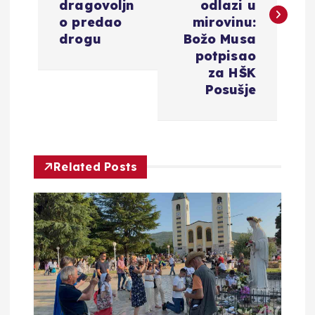
dragovoljn
odlazi u
i
o predao
mirovinu:
drogu
Božo Musa
g
potpisao
za HŠK
a
Posušje
c
i
Related Posts
j
a
o
b