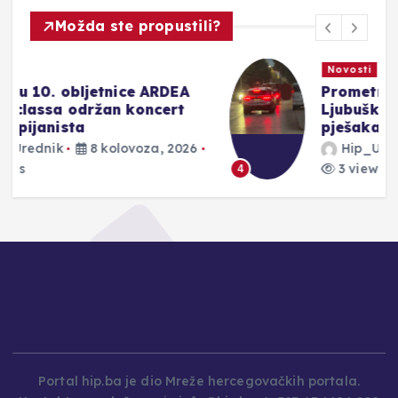
Možda ste propustili?
Novosti
Prometna nezgoda u
Ljubuškom: Automobil udario
pješaka, promet usporen
Hip_Urednik
8 kolovoza, 2026
3 views
4
Portal hip.ba je dio Mreže hercegovačkih portala.