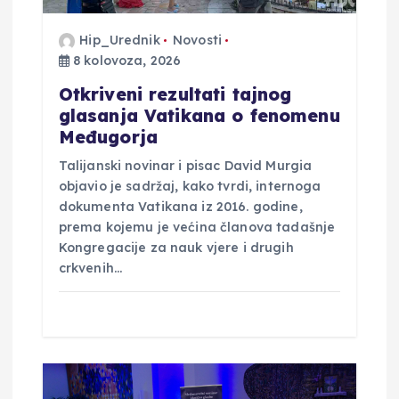
j
Hip_Urednik
Novosti
a
8 kolovoza, 2026
Otkriveni rezultati tajnog
v
glasanja Vatikana o fenomenu
Međugorja
a
Talijanski novinar i pisac David Murgia
objavio je sadržaj, kako tvrdi, internoga
dokumenta Vatikana iz 2016. godine,
prema kojemu je većina članova tadašnje
Kongregacije za nauk vjere i drugih
crkvenih…