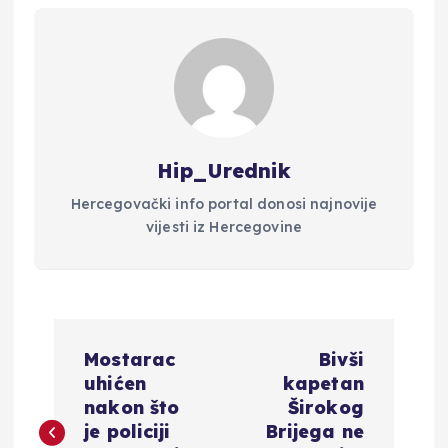
Hip_Urednik
Hercegovački info portal donosi najnovije
vijesti iz Hercegovine
N
Mostarac
Bivši
a
uhićen
kapetan
nakon što
Širokog
v
je policiji
Brijega ne