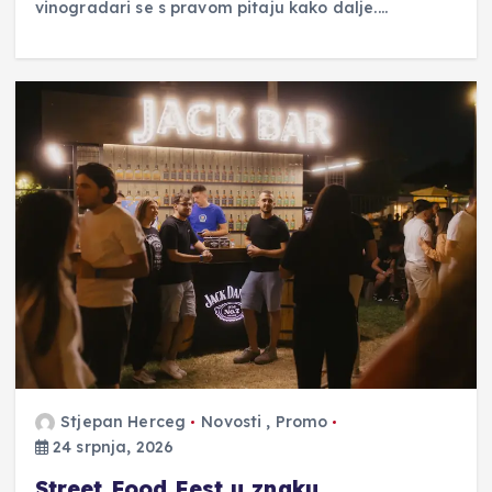
vinogradari se s pravom pitaju kako dalje.…
Stjepan Herceg
Novosti
,
Promo
24 srpnja, 2026
Street Food Fest u znaku