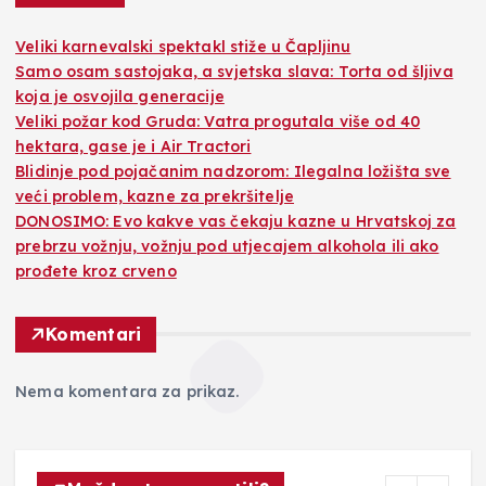
Veliki karnevalski spektakl stiže u Čapljinu
Samo osam sastojaka, a svjetska slava: Torta od šljiva
koja je osvojila generacije
Veliki požar kod Gruda: Vatra progutala više od 40
hektara, gase je i Air Tractori
Blidinje pod pojačanim nadzorom: Ilegalna ložišta sve
veći problem, kazne za prekršitelje
DONOSIMO: Evo kakve vas čekaju kazne u Hrvatskoj za
prebrzu vožnju, vožnju pod utjecajem alkohola ili ako
prođete kroz crveno
Komentari
Nema komentara za prikaz.