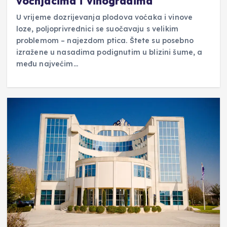
voćnjacima i vinogradima
U vrijeme dozrijevanja plodova voćaka i vinove
loze, poljoprivrednici se suočavaju s velikim
problemom – najezdom ptica. Štete su posebno
izražene u nasadima podignutim u blizini šume, a
među najvećim…