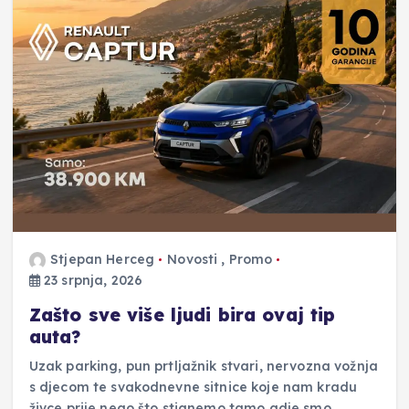
Stjepan Herceg
Novosti
,
Promo
23 srpnja, 2026
Zašto sve više ljudi bira ovaj tip
auta?
Uzak parking, pun prtljažnik stvari, nervozna vožnja
s djecom te svakodnevne sitnice koje nam kradu
živce prije nego što stignemo tamo gdje smo