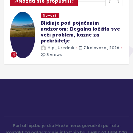
Možda ste propustili?
Novosti
Blidinje pod pojačanim
nadzorom: Ilegalna ložišta sve
veći problem, kazne za
prekršitelje
Hip_Urednik
7 kolovoza, 2026
3 views
4
Portal hip.ba je dio Mreže hercegovačkih portala.
Kontakt za oglašavanje info@hip.ba / +387 67 1484 000