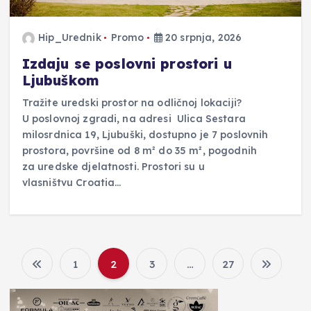
Hip_Urednik
Promo
20 srpnja, 2026
Izdaju se poslovni prostori u
Ljubuškom
Tražite uredski prostor na odličnoj lokaciji?
U poslovnoj zgradi, na adresi Ulica Sestara
milosrdnica 19, Ljubuški, dostupno je 7 poslovnih
prostora, površine od 8 m² do 35 m², pogodnih
za uredske djelatnosti. Prostori su u
vlasništvu Croatia…
1
2
3
…
27
B