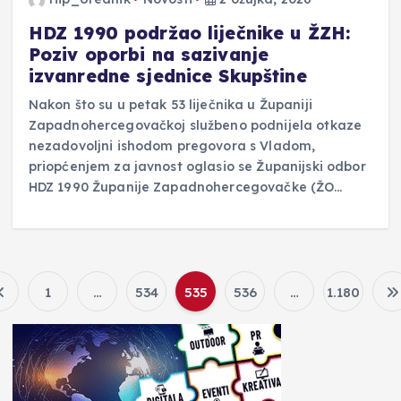
HDZ 1990 podržao liječnike u ŽZH:
Poziv oporbi na sazivanje
izvanredne sjednice Skupštine
Nakon što su u petak 53 liječnika u Županiji
Zapadnohercegovačkoj službeno podnijela otkaze
nezadovoljni ishodom pregovora s Vladom,
priopćenjem za javnost oglasio se Županijski odbor
HDZ 1990 Županije Zapadnohercegovačke (ŽO…
1
…
534
535
536
…
1.180
B
r
o