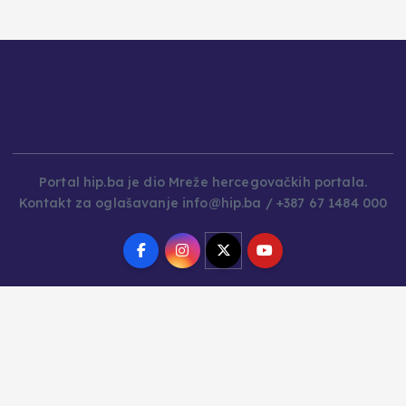
Portal hip.ba je dio Mreže hercegovačkih portala.
Kontakt za oglašavanje info@hip.ba / +387 67 1484 000