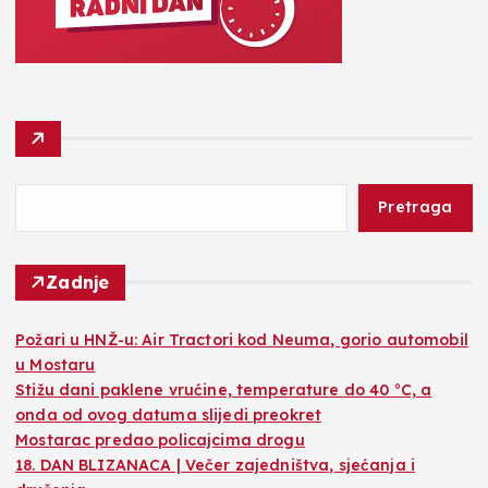
Pretraga
Zadnje
Požari u HNŽ-u: Air Tractori kod Neuma, gorio automobil
u Mostaru
Stižu dani paklene vrućine, temperature do 40 °C, a
onda od ovog datuma slijedi preokret
Mostarac predao policajcima drogu
18. DAN BLIZANACA | Večer zajedništva, sjećanja i