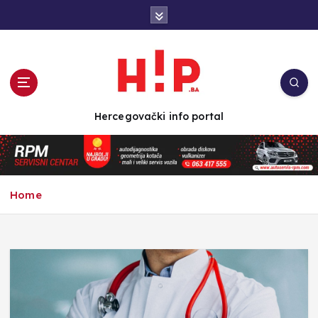
S
k
i
p
t
o
c
Hercegovački info portal
o
n
t
e
n
Home
t