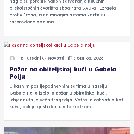
naglo su porasle nakon zatvaranja ključnih
bliskoistočnih čvorišta zbog rata SAD-a i Izraela
protiv Irana, a na mnogim rutama karte su
rasprodane danima…
Hip_Urednik
Novosti
3 ožujka, 2026
Požar na obiteljskoj kući u Gabela
Polju
U kasnim poslijepodnevnim satima u naselju
Gabela Polje izbio je požar u obiteljskoj kući,
izbjegnuta je veća tragedija. Vatra je zahvatila kat
kuće, dok je gusti dim u vrlo kratkom…