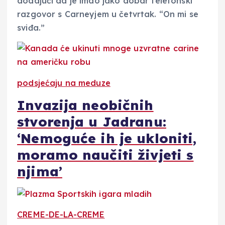
dodajući da je imao jako dobar telefonski
razgovor s Carneyjem u četvrtak. “On mi se
sviđa.”
podsjećaju na meduze
Invazija neobičnih
stvorenja u Jadranu:
‘Nemoguće ih je ukloniti,
moramo naučiti živjeti s
njima’
CREME-DE-LA-CREME