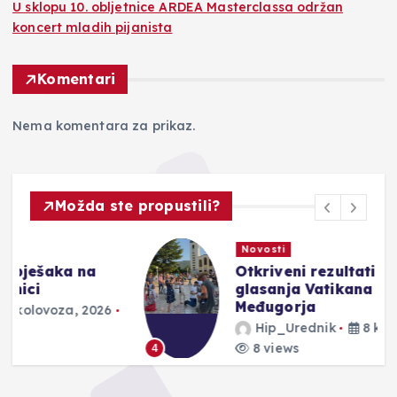
U sklopu 10. obljetnice ARDEA Masterclassa održan
koncert mladih pijanista
Komentari
Nema komentara za prikaz.
Možda ste propustili?
Novosti
Otkriveni rezultati tajnog
glasanja Vatikana o fenomenu
Međugorja
Hip_Urednik
8 kolovoza, 2026
8 views
4