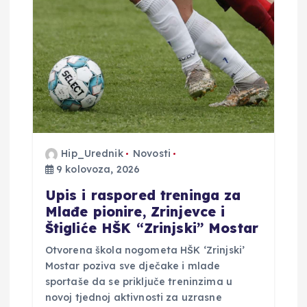
o
b
j
a
v
Hip_Urednik
Novosti
a
9 kolovoza, 2026
​Upis i raspored treninga za
Mlađe pionire, Zrinjevce i
Štigliće HŠK “Zrinjski” Mostar
​Otvorena škola nogometa HŠK ‘Zrinjski’
Mostar poziva sve dječake i mlade
sportaše da se priključe treninzima u
novoj tjednoj aktivnosti za uzrasne