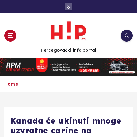
S
k
i
p
t
o
c
Hercegovački info portal
o
n
t
e
n
Home
t
Kanada će ukinuti mnoge
uzvratne carine na