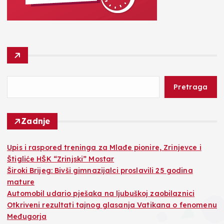
Pretraga
Zadnje
​Upis i raspored treninga za Mlađe pionire, Zrinjevce i
Štigliće HŠK “Zrinjski” Mostar
Široki Brijeg: Bivši gimnazijalci proslavili 25 godina
mature
Automobil udario pješaka na ljubuškoj zaobilaznici
Otkriveni rezultati tajnog glasanja Vatikana o fenomenu
Međugorja