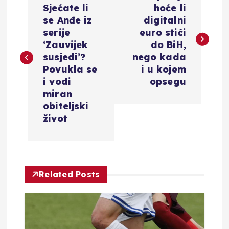
a
Sjećate li
hoće li
se Anđe iz
digitalni
v
serije
euro stići
‘Zauvijek
do BiH,
i
susjedi’?
nego kada
Povukla se
i u kojem
g
i vodi
opsegu
miran
a
obiteljski
život
c
i
Related Posts
j
a