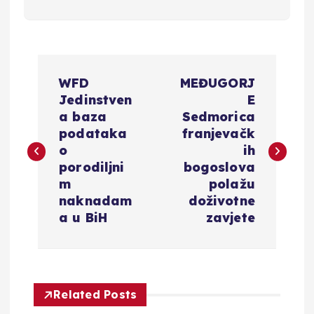
N
WFD
MEĐUGORJ
a
Jedinstven
E
a baza
Sedmorica
v
podataka
franjevačk
o
ih
i
porodiljni
bogoslova
m
polažu
g
naknadam
doživotne
a u BiH
zavjete
a
c
Related Posts
i