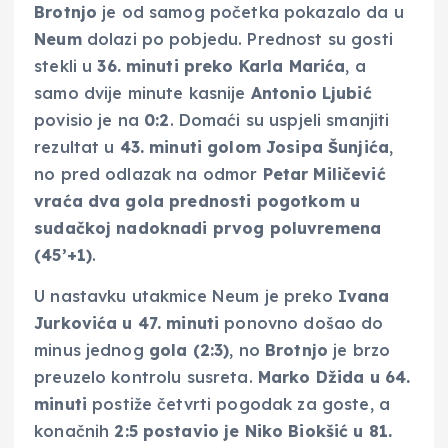
Brotnjo
je od samog početka pokazalo da u
Neum
dolazi po pobjedu. Prednost su gosti
stekli u
36. minuti preko Karla Marića
, a
samo dvije minute kasnije
Antonio Ljubić
povisio je na
0:2
. Domaći su uspjeli smanjiti
rezultat u
43. minuti golom Josipa Šunjića
,
no pred odlazak na odmor
Petar Miličević
vraća dva gola prednosti pogotkom u
sudačkoj nadoknadi prvog poluvremena
(45’+1)
.
U nastavku utakmice Neum je preko
Ivana
Jurkovića u 47. minuti
ponovno došao do
minus jednog
gola (2:3)
, no
Brotnjo
je brzo
preuzelo kontrolu susreta.
Marko Džida u 64.
minuti
postiže četvrti pogodak za goste, a
konačnih
2:5 postavio je Niko Biokšić u 81.