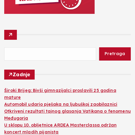
Pretraga
Zadnje
Široki Brijeg: Bivši gimnazijalci proslavili 25 godina
mature
Automobil udario pješaka na ljubuškoj zaobilaznici
Otkriveni rezultati tajnog glasanja Vatikana o fenomenu
Međugorja
U sklopu 10. obljetnice ARDEA Masterclassa održan
koncert mladih pijanista