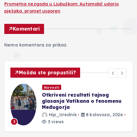
Prometna nezgoda u Ljubuškom: Automobil udario
pješaka, promet usporen
Komentari
Nema komentara za prikaz.
Možda ste propustili?
sti
Novosti
veni rezultati tajnog
U sklopu 
anja Vatikana o fenomenu
Mastercla
gorja
mladih pij
p_Urednik
8 kolovoza, 2026
Hip_Ure
iews
3 views
4