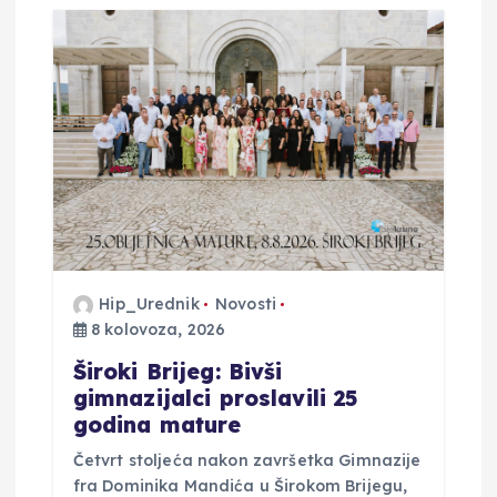
j
a
o
b
j
Hip_Urednik
Novosti
a
8 kolovoza, 2026
v
Široki Brijeg: Bivši
gimnazijalci proslavili 25
a
godina mature
Četvrt stoljeća nakon završetka Gimnazije
fra Dominika Mandića u Širokom Brijegu,