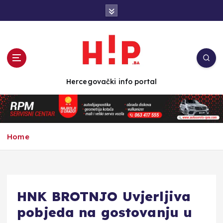
S
k
i
p
t
o
c
Hercegovački info portal
o
n
t
e
n
Home
t
HNK BROTNJO Uvjerljiva
pobjeda na gostovanju u