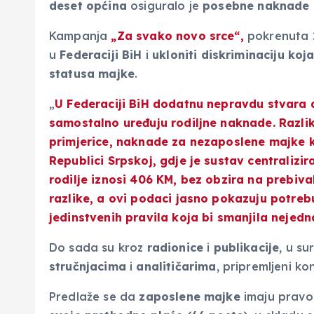
deset općina
osiguralo je
posebne naknade 
Kampanja
„Za svako novo srce“,
pokrenuta
u
Federaciji BiH
i
ukloniti diskriminaciju koja
statusa majke
.
„
U Federaciji BiH dodatnu nepravdu stvara 
samostalno uređuju rodiljne naknade. Razlik
primjerice, naknade za nezaposlene majke k
Republici Srpskoj, gdje je sustav centraliz
rodilje iznosi 406 KM, bez obzira na prebiv
razlike, a ovi podaci jasno pokazuju potreb
jedinstvenih pravila koja bi smanjila nejedn
Do sada su kroz
radionice
i
publikacije
, u su
stručnjacima
i
analitičarima
, pripremljeni ko
Predlaže se da
zaposlene majke
imaju pravo