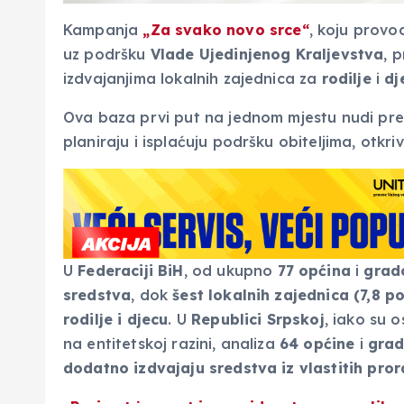
Kampanja
„
Za svako novo srce
“
, koju provo
uz podršku
Vlade Ujedinjenog Kraljevstva
, 
izdvajanjima lokalnih zajednica za
rodilje
i
dj
Ova baza prvi put na jednom mjestu nudi pre
planiraju i isplaćuju podršku obiteljima, otkriv
U
Federaciji BiH
, od ukupno
77 općina
i
grad
sredstva
, dok
šest lokalnih zajednica (7,8 p
rodilje i djecu
. U
Republici Srpskoj
, iako su 
na entitetskoj razini, analiza
64 općine
i
gra
dodatno izdvajaju sredstva iz vlastitih pro