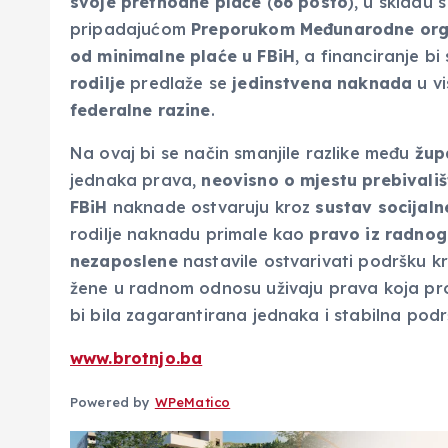
svoje prethodne plaće
(
66 posto
), u skladu 
pripadajućom
Preporukom Međunarodne orga
od minimalne plaće u FBiH
, a financiranje bi
rodilje
predlaže se
jedinstvena naknada
u vi
federalne razine
.
Na ovaj bi se način smanjile razlike među
žup
jednaka prava,
neovisno o mjestu prebivališ
FBiH
naknade ostvaruju kroz
sustav socijaln
rodilje naknadu primale kao
pravo iz radno
nezaposlene
nastavile ostvarivati podršku k
žene u radnom odnosu uživaju prava koja pro
bi bila zagarantirana jednaka i stabilna podr
www.brotnjo.ba
Powered by
WPeMatico