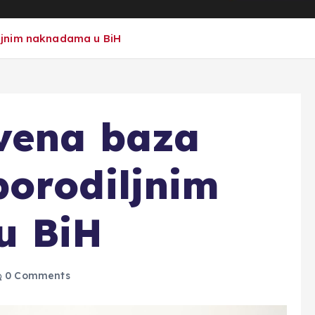
ljnim naknadama u BiH
vena baza
orodiljnim
u BiH
0 Comments