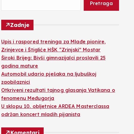
Pretraga
Zadnje
​Upis i raspored treninga za Mlađe pionire,
Zrinjevce i Štigliće HŠK “Zrinjski” Mostar
Široki Brijeg: Bivši gimnazijalci proslavili 25
godina mature
Automobil udario pješaka na ljubuškoj
zaobilaznici
Otkriveni rezultati tajnog glasanja Vatikana o
fenomenu Međugorja
U sklopu 10. obljetnice ARDEA Masterclassa
održan koncert mladih pijanista
Komentari