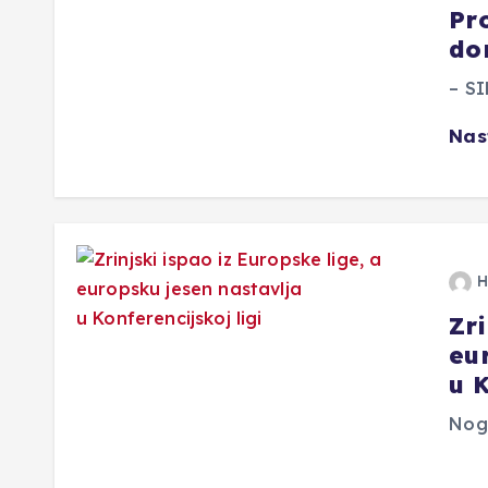
Pr
don
– SI
Nas
H
Zri
eu
u K
Nog