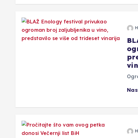
H
BL
og
pre
vin
Ogro
Nas
H