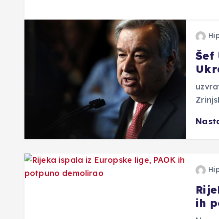
Hi
Šef
Ukr
uzvra
Zrinjs
Nasta
Hi
Rij
ih 