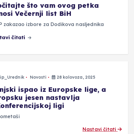
očitajte što vam ovog petka
osi Večernji list BiH
P zakazao izbore za Dodikova nasljednika
tavi čitati
ip_Urednik
Novosti
28 kolovoza, 2025
njski ispao iz Europske lige, a
ropsku jesen nastavlja
onferencijskoj ligi
ometaši
Nastavi čitati