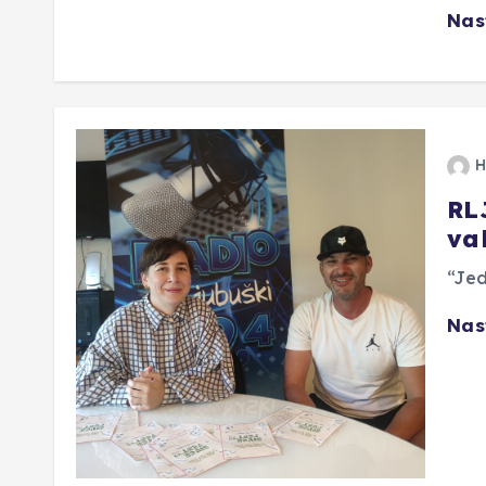
Nas
H
RLJ
va
“Jed
Nas