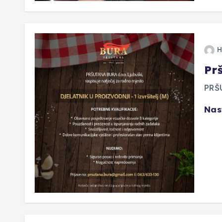
H
Pr
PRŠ
Nas