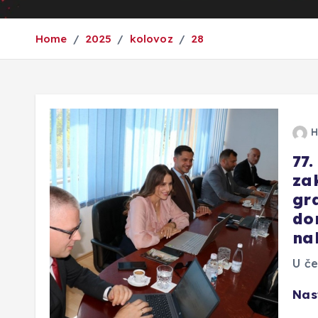
Home
2025
kolovoz
28
H
77
za
gr
do
na
U če
Nas