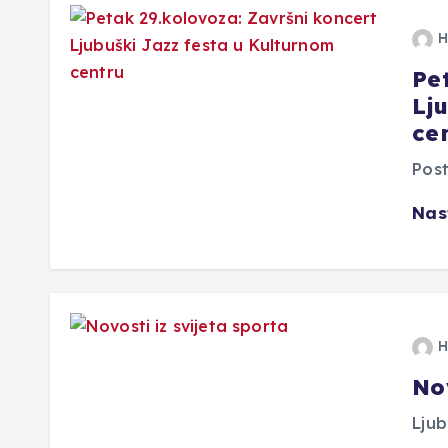
H
Pe
Lj
ce
Post
Nas
H
Nov
Ljub