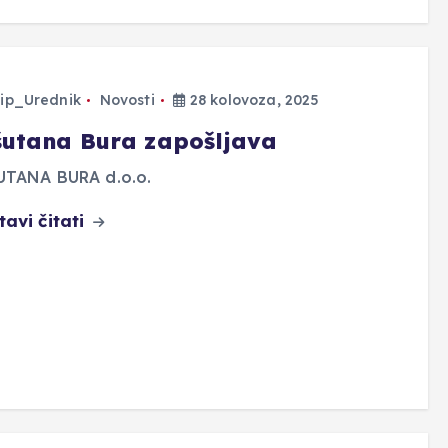
ip_Urednik
Novosti
28 kolovoza, 2025
šutana Bura zapošljava
UTANA BURA d.o.o.
tavi čitati