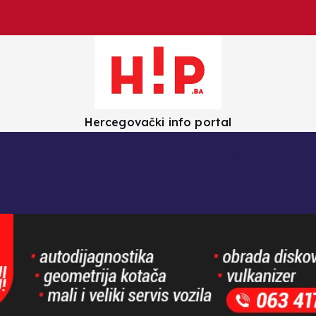
Hercegovački info portal
olica
Crna kronika
Zanimljivosti