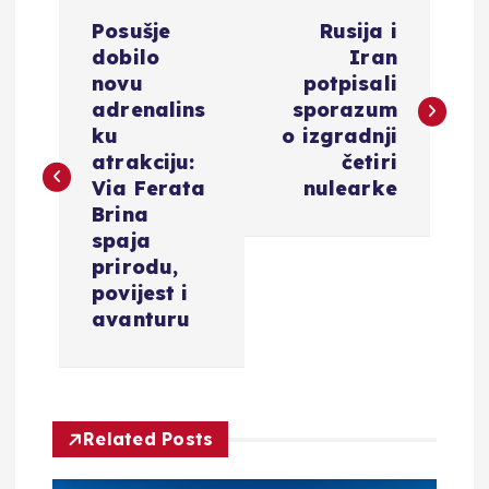
N
Posušje
Rusija i
a
dobilo
Iran
novu
potpisali
v
adrenalins
sporazum
ku
o izgradnji
i
atrakciju:
četiri
Via Ferata
nulearke
g
Brina
spaja
a
prirodu,
povijest i
c
avanturu
i
j
Related Posts