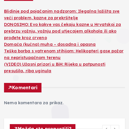
Blidinje pod pojačanim nadzorom: Ilegalna ložišta sve
veći problem, kazne za prekršitelje
DONOSIMO: Evo kakve vas čekaju kazne u Hrvatskoj za
prebrzu vožnju, vožnju pod utjecajem alkohola ili ako
prođete kroz crveno
Domaća (kućna) muha – dosadna i opasna
Teška borba s vatrenom stihijom: Helikopteri gase požar
na nepristupačnom terenu
(VIDEO) Užasni prizori u BiH: Rijeka u potpunosti
presušila, riba uginula
Komentari
Nema komentara za prikaz.
Možda ste propustili?