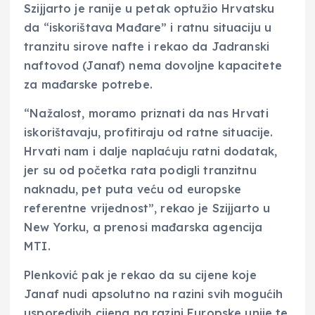
Szijjarto je ranije u petak optužio Hrvatsku
da “iskorištava Mađare” i ratnu situaciju u
tranzitu sirove nafte i rekao da Jadranski
naftovod (Janaf) nema dovoljne kapacitete
za mađarske potrebe.
“Nažalost, moramo priznati da nas Hrvati
iskorištavaju, profitiraju od ratne situacije.
Hrvati nam i dalje naplaćuju ratni dodatak,
jer su od početka rata podigli tranzitnu
naknadu, pet puta veću od europske
referentne vrijednost”, rekao je Szijjarto u
New Yorku, a prenosi mađarska agencija
MTI.
Plenković pak je rekao da su cijene koje
Janaf nudi apsolutno na razini svih mogućih
usporedivih cijena na razini Europske unije te