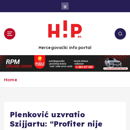
S
k
i
p
t
o
c
Hercegovački info portal
o
n
t
e
n
Home
t
Plenković uzvratio
Szijjartu: “Profiter nije