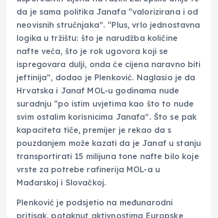
da je sama politika Janafa “valorizirana i od
neovisnih stručnjaka”. “Plus, vrlo jednostavna
logika u tržištu: što je narudžba količine
nafte veća, što je rok ugovora koji se
ispregovara dulji, onda će cijena naravno biti
jeftinija”, dodao je Plenković. Naglasio je da
Hrvatska i Janaf MOL-u godinama nude
suradnju “po istim uvjetima kao što to nude
svim ostalim korisnicima Janafa”. Što se pak
kapaciteta tiče, premijer je rekao da s
pouzdanjem može kazati da je Janaf u stanju
transportirati 15 milijuna tone nafte bilo koje
vrste za potrebe rafinerija MOL-a u
Mađarskoj i Slovačkoj.
Plenković je podsjetio na međunarodni
pritisak, potaknut aktivnostima Europske