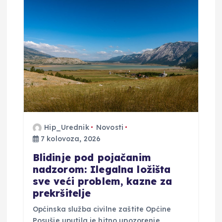
a
o
b
j
a
v
Hip_Urednik
Novosti
7 kolovoza, 2026
a
Blidinje pod pojačanim
nadzorom: Ilegalna ložišta
sve veći problem, kazne za
prekršitelje
Općinska služba civilne zaštite Općine
Posušje uputila je hitno upozorenje