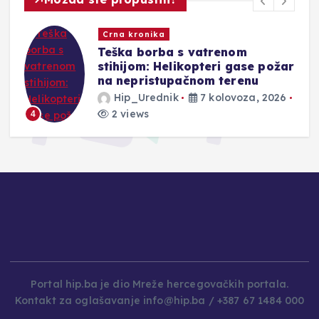
Crna kronika
Teška borba s vatrenom
stihijom: Helikopteri gase požar
na nepristupačnom terenu
Hip_Urednik
7 kolovoza, 2026
2 views
4
Portal hip.ba je dio Mreže hercegovačkih portala.
Kontakt za oglašavanje info@hip.ba / +387 67 1484 000