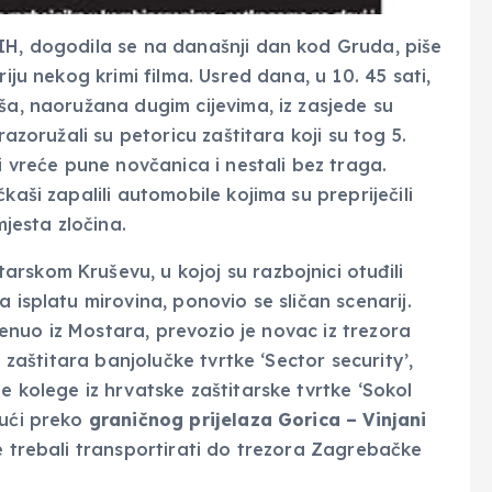
BIH, dogodila se na današnji dan kod Gruda, piše
iju nekog krimi filma. Usred dana, u 10. 45 sati,
ša, naoružana dugim cijevima, iz zasjede su
razoružali su petoricu zaštitara koji su tog 5.
i vreće pune novčanica i nestali bez traga.
kaši zapalili automobile kojima su prepriječili
mjesta zločina.
rskom Kruševu, u kojoj su razbojnici otuđili
 isplatu mirovina, ponovio se sličan scenarij.
krenuo iz Mostara, prevozio je novac iz trezora
e zaštitara banjolučke tvrtke ‘Sector security’,
e kolege iz hrvatske zaštitarske tvrtke ‘Sokol
 ući preko
graničnog prijelaza Gorica – Vinjani
e trebali transportirati do trezora Zagrebačke