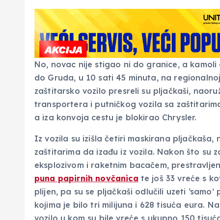
No, novac nije stigao ni do granice, a kamol
do Gruda, u 10 sati 45 minuta, na regionalnoj
zaštitarsko vozilo presreli su pljačkaši, nao
transportera i putničkog vozila sa zaštitarima, 
a iza konvoja cestu je blokirao Chrysler.
Iz vozila su izišla četiri maskirana pljačkaša
zaštitarima da izađu iz vozila. Nakon što su za
eksplozivom i raketnim bacačem, prestravljeni
puna papirnih novčanica
te još 33 vreće s ko
plijen, pa su se pljačkaši odlučili uzeti ‘sam
kojima je bilo tri milijuna i 628 tisuća eura. 
vozilo u kom su bile vreće s ukupno 150 tisuća