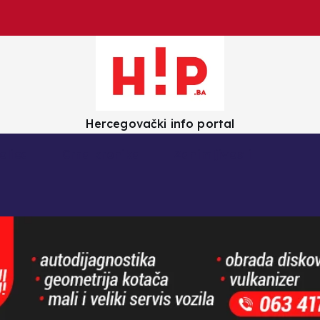
Hercegovački info portal
olica
Crna kronika
Zanimljivosti