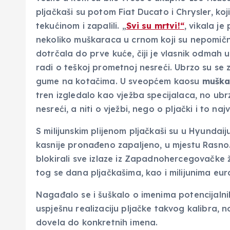
pljačkaši su potom Fiat Ducato i Chrysler, koji
tekućinom i zapalili. „
Svi su mrtvi!“
, vikala je
nekoliko muškaraca u crnom koji su nepomično l
dotrčala do prve kuće, čiji je vlasnik odmah 
radi o teškoj prometnoj nesreći. Ubrzo su se z
gume na kotačima. U sveopćem kaosu
muška
tren izgledalo kao vježba specijalaca, no ubrz
nesreći, a niti o vježbi, nego o pljački i to n
S milijunskim plijenom pljačkaši su u Hyundai
kasnije pronađeno zapaljeno, u mjestu Rasno.
blokirali sve izlaze iz Zapadnohercegovačke žu
tog se dana pljačkašima, kao i milijunima eur
Nagađalo se i šuškalo o imenima potencijalnih 
uspješnu realizaciju pljačke takvog kalibra, no 
dovela do konkretnih imena.