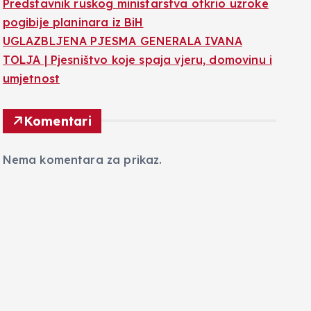
Predstavnik ruskog ministarstva otkrio uzroke
pogibije planinara iz BiH
UGLAZBLJENA PJESMA GENERALA IVANA
TOLJA | Pjesništvo koje spaja vjeru, domovinu i
umjetnost
Komentari
Nema komentara za prikaz.