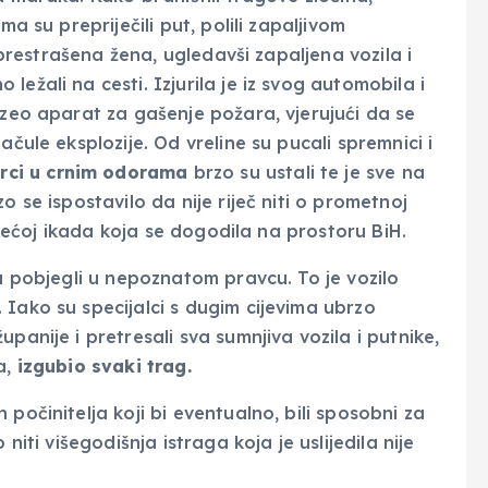
ma su prepriječili put, polili zapaljivom
 prestrašena žena, ugledavši zapaljena vozila i
ežali na cesti. Izjurila je iz svog automobila i
uzeo aparat za gašenje požara, vjerujući da se
ačule eksplozije. Od vreline su pucali spremnici i
rci u crnim odorama
brzo su ustali te je sve na
o se ispostavilo da nije riječ niti o prometnoj
ajvećoj ikada koja se dogodila na prostoru BiH.
ju pobjegli u nepoznatom pravcu. To je vozilo
 Iako su specijalci s dugim cijevima ubrzo
panije i pretresali sva sumnjiva vozila i putnike,
a,
izgubio svaki trag.
počinitelja koji bi eventualno, bili sposobni za
niti višegodišnja istraga koja je uslijedila nije