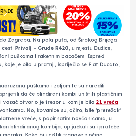
i do Zagreba. Na pola puta, od Širokog Brijega
 cesti
Privalj – Grude R420,
u mjestu Dužice,
ružani puškama i raketnim bacačem. Ispred
koje je bilo u pratnji, ispriječio se Fiat Ducato,
, naoružana puškama i zoljom te su naredili
prijetili da će blindirani kombi uništiti plastičnim
 vozač otvorio je trezor u kom je bila
21 vreća
vanicama. No, kovanice su, očito, bile ‘pretežak’
o’ platnene vreće, s papirnatim novčanicama, u
Nakon blindiranog kombija, opljačkali su i prateće
 maraka. Kako bi uništili tragove zločina,