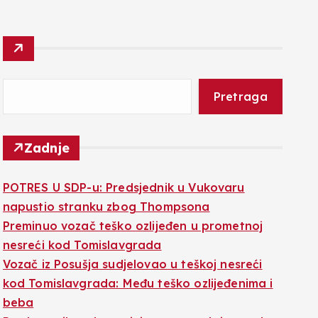
Pretraga
Zadnje
POTRES U SDP-u: Predsjednik u Vukovaru
napustio stranku zbog Thompsona
Preminuo vozač teško ozlijeđen u prometnoj
nesreći kod Tomislavgrada
Vozač iz Posušja sudjelovao u teškoj nesreći
kod Tomislavgrada: Među teško ozlijeđenima i
beba