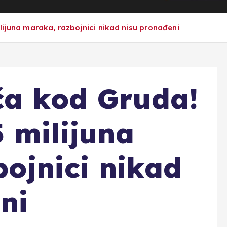
lijuna maraka, razbojnici nikad nisu pronađeni
ča kod Gruda!
 milijuna
ojnici nikad
ni