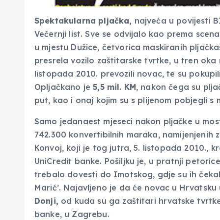
Spektakularna pljačka,
najveća u povijesti 
Večernji list. Sve se odvijalo kao prema scenar
u mjestu Dužice, četvorica maskiranih pljačka
presrela vozilo zaštitarske tvrtke, u tren oka 
listopada 2010. prevozili novac, te su pokupil
Opljačkano je
5,5 mil. KM
, nakon čega su pljač
put, kao i onaj kojim su s plijenom pobjegli s 
Samo jedanaest mjeseci nakon pljačke u mosta
742.300 konvertibilnih maraka, namijenjenih za
Konvoj, koji je tog jutra, 5. listopada 2010., 
UniCredit banke. Pošiljku je, u pratnji petoric
trebalo dovesti do Imotskog, gdje su ih čekal
Marić’. Najavljeno je da će novac u Hrvatsku
Donji,
od kuda su ga zaštitari hrvatske tvrtk
banke, u Zagrebu.