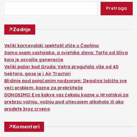
Pretraga
Zadnje
Veliki karnevalski spektakl stiže u Čapljinu
Samo osam sastojaka, a svjetska slava: Torta od šljiva
koja je osvojila generacije
Veliki požar kod Gruda: Vatra progutala više od 40
hektara, gase je i Air Tractori
Blidinje pod pojačanim nadzorom: Ilegalna ložišta sve
veći problem, kazne za prekršitelje
DONOSIMO: Evo kakve vas čekaju kazne u Hrvatskoj za
prebrzu vožnju, vožnju pod utjecajem alkohola ili ako
prođete kroz crveno
Komentari