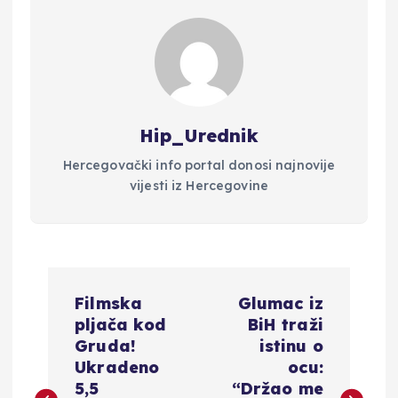
Hip_Urednik
Hercegovački info portal donosi najnovije
vijesti iz Hercegovine
N
Filmska
Glumac iz
a
pljača kod
BiH traži
Gruda!
istinu o
v
Ukradeno
ocu:
5,5
“Držao me