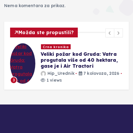
Nema komentara za prikaz.
Možda ste propustili?
Crna kronika
Veliki požar kod Gruda: Vatra
progutala više od 40 hektara,
gase je i Air Tractori
Hip_Urednik
7 kolovoza, 2026
1 views
3