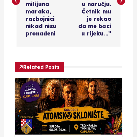
i
milijuna
u naručju.
maraka,
Četnik mu
g
razbojnici
je rekao
nikad nisu
da me baci
a
pronađeni
u rijeku…”
c
i
Related Posts
j
a
o
b