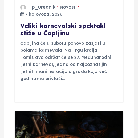
j
Hip_Urednik
Novosti
7 kolovoza, 2026
a
Veliki karnevalski spektakl
v
stiže u Čapljinu
Čapljina će u subotu ponovo zasjati u
a
bojama karnevala. Na Trgu kralja
Tomislava održat će se 27. Međunarodni
ljetni karneval, jedna od najpoznatijih
ljetnih manifestacija u gradu koja već
godinama privlači…