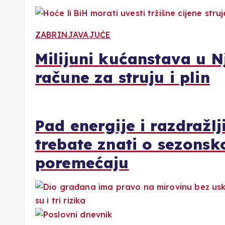
ZABRINJAVAJUĆE
Milijuni kućanstava u 
račune za struju i plin
Pad energije i razdražlj
trebate znati o sezons
poremećaju