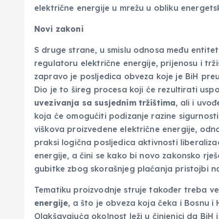
električne energije u mrežu u obliku energets
Novi zakoni
S druge strane, u smislu odnosa među entit
regulatoru električne energije, prijenosu i trž
zapravo je posljedica obveza koje je BiH pre
Dio je to šireg procesa koji će rezultirati usp
uvezivanja sa susjednim tržištima
, ali i uvo
koja će omogućiti podizanje razine sigurnosti
viškova proizvedene električne energije, odn
praksi logična posljedica aktivnosti liberaliza
energije, a čini se kako bi novo zakonsko rje
gubitke zbog skorašnjeg plaćanja pristojbi na
Tematiku proizvodnje struje također treba ve
energije
, a što je obveza koja čeka i Bosnu 
Olakšavajuća okolnost leži u činjenici da BiH i