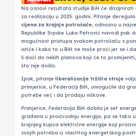
Na osnovi rezultata studije BiH će dizajnirati 
za realizaciju u 2025. godini. Pitanje deregula
cijena za krajnje potrošače
, odnosno u najve
Republike Srpske Luka Petrović navodi pak da l
mogućnost pristupa svakom potrošaču s pon
ističe i kako to u BiH ne može proći jer se i 
li doći do nekih planova koji će to promijen
što nije došlo.
Ipak, pitanje
liberalizacije tržišta struje
valj
primjerice, u Federaciji BiH, omogućile da gr
potrebe već i da prodaju viškove.
Primjerice, Federacija BiH dobila je set ener
građana u proizvodnju energije, pa se tako 
krajnjeg kupca električne energije koji proizvo
svojih potreba iz vlastitog energetskog pos