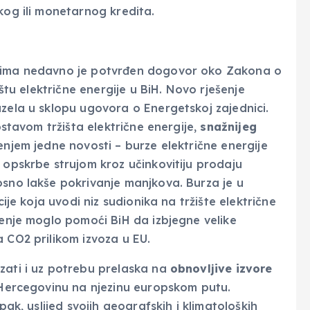
kog ili monetarnog kredita.
etima nedavno je potvrđen dogovor oko Zakona o
ištu električne energije u BiH. Novo rješenje
uzela u sklopu ugovora o Energetskoj zajednici.
ostavom tržišta električne energije,
snažnijeg
đenjem jedne novosti – burze električne energije
 opskrbe strujom kroz učinkovitiju prodaju
osno lakše pokrivanje manjkova. Burza je u
cije koja uvodi niz sudionika na tržište električne
šenje moglo pomoći BiH da izbjegne velike
 CO2 prilikom izvoza u EU.
zati i uz potrebu prelaska na
obnovljive izvore
i Hercegovinu na njezinu europskom putu.
pak, uslijed svojih geografskih i klimatoloških