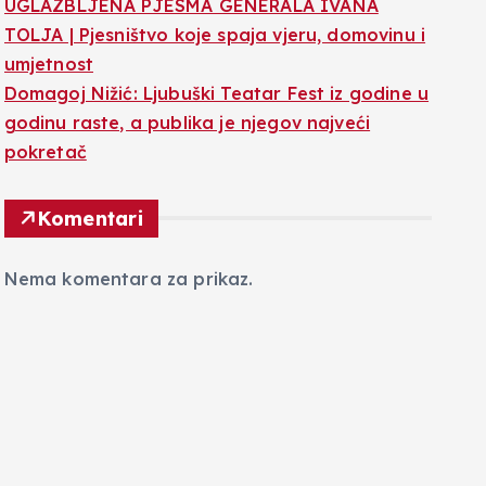
UGLAZBLJENA PJESMA GENERALA IVANA
TOLJA | Pjesništvo koje spaja vjeru, domovinu i
umjetnost
Domagoj Nižić: Ljubuški Teatar Fest iz godine u
godinu raste, a publika je njegov najveći
pokretač
Komentari
Nema komentara za prikaz.