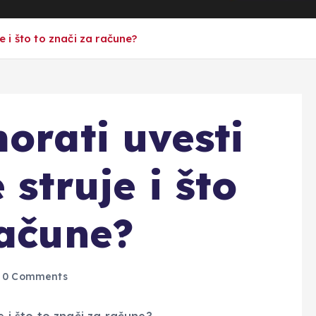
je i što to znači za račune?
orati uvesti
 struje i što
račune?
0 Comments