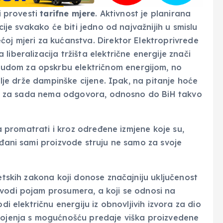
i provesti
tarifne mjere
. Aktivnost je planirana
cije svakako će biti jedno od najvažnijih u smislu
ćoj mjeri za kućanstva. Direktor Elektroprivrede
iberalizacija tržišta električne energije znači
udom za opskrbu električnom energijom, no
dalje drže dampinške cijene. Ipak, na pitanje hoće
iti, za sada nema odgovora, odnosno do BiH takvo
a promatrati i kroz određene izmjene koje su,
ađani sami proizvode struju ne samo za svoje
getskih zakona koji donose značajniju uključenost
uvodi pojam prosumera, a koji se odnosi na
di električnu energiju iz obnovljivih izvora za dio
trojenja s mogućnošću predaje viška proizvedene