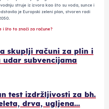
zvodnju struje iz izvora kao što su voda, sunce i
dstavila je Europski zeleni plan, stvoren radi
 2050.
 skuplji računi za plin i
a udar subvencijama
n test izdržljivosti za bh.
eleta, drva, ugljena…