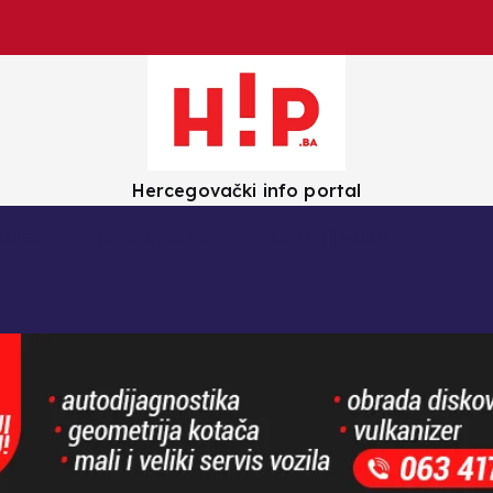
Hercegovački info portal
olica
Crna kronika
Zanimljivosti