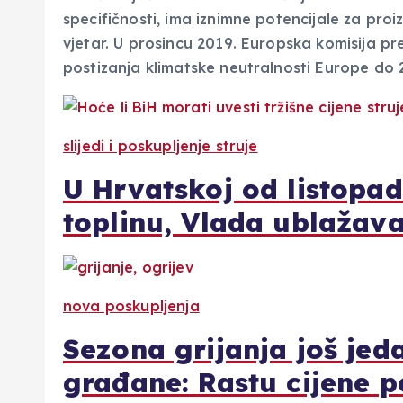
specifičnosti, ima iznimne potencijale za proi
vjetar. U prosincu 2019. Europska komisija pre
postizanja klimatske neutralnosti Europe do
slijedi i poskupljenje struje
U Hrvatskoj od listopada
toplinu, Vlada ublažav
nova poskupljenja
Sezona grijanja još jeda
građane: Rastu cijene p