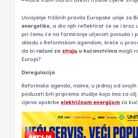
Usvajanje tržišnih pravila Europske unije za B
energetike
, a dio njih reflektirat će se i kro
pri čemu će na formiranje utjecati ponuda i 
skladu s Reformskom agendom, kreće u proces d
da bi
računi za
struju
u kućanstvima
mogli ra
Europi?
Deregulacija
Reformska agenda, naime, u jednoj od svojih
poduzeti biti priprema studije koja ima za cilj 
cijena opskrbe
električnom energijom
za kuć