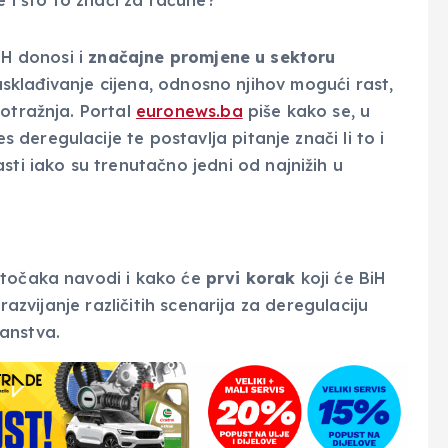
iH donosi i
značajne promjene u sektoru
z usklađivanje cijena, odnosno njihov mogući rast,
potražnja. Portal
euronews.ba
piše kako se, u
eregulacije te postavlja pitanje znači li to i
sti iako su trenutačno jedni od najnižih u
 točaka navodi i kako će
prvi korak
koji će BiH
razvijanje različitih scenarija za deregulaciju
anstva.