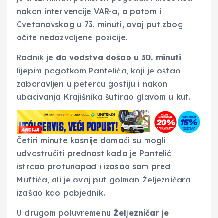
nakon intervencije VAR-a, a potom i
Cvetanovskog u 73. minuti, ovaj put zbog
očite nedozvoljene pozicije.
Radnik je
do vodstva došao u 30. minuti
lijepim pogotkom Pantelića, koji je ostao
zaboravljen u petercu gostiju i nakon
ubacivanja Krajišnika šutirao glavom u kut.
Četiri minute kasnije domaći su mogli
udvostručiti prednost kada je Pantelić
istrčao protunapad i izašao sam pred
Muftića, ali je ovaj put golman Željezničara
izašao kao pobjednik.
U drugom poluvremenu
Željezničar je