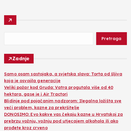
Pretraga
Zadnje
Samo osam sastojaka, a svjetska slava: Torta od šljiva
koja je osvojila generacije
Veliki požar kod Gruda: Vatra progutala više od 40
hektara, gase je i Air Tractori
Blidinje pod pojačanim nadzorom: Ilegalna ložišta sve
veći problem, kazne za prekršitelje
DONOSIMO: Evo kakve vas čekaju kazne u Hrvatskoj za
prebrzu vožnju, vožnju pod utjecajem alkohola ili ako
prođete kroz crveno