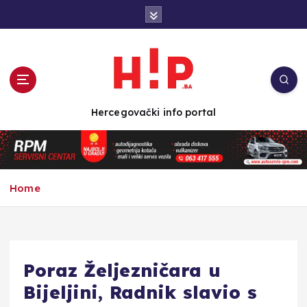
S
k
i
p
t
o
c
Hercegovački info portal
o
n
t
e
n
Home
t
Poraz Željezničara u
Bijeljini, Radnik slavio s