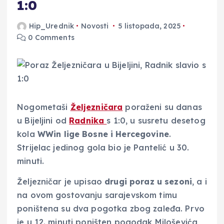
1:0
Hip_Urednik
Novosti
5 listopada, 2025
0 Comments
Nogometaši
Željezničara
poraženi su danas
u Bijeljini od
Radnika
s 1:0, u susretu desetog
kola
WWin lige Bosne i Hercegovine
.
Strijelac jedinog gola bio je Pantelić u 30.
minuti.
Željezničar je upisao
drugi poraz u sezoni
, a i
na ovom gostovanju sarajevskom timu
poništena su dva pogotka zbog zaleđa. Prvo
je u 12. minuti poništen pogodak Miloševića