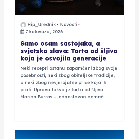
j
a
Hip_Urednik
Novosti
7 kolovoza, 2026
v
Samo osam sastojaka, a
a
svjetska slava: Torta od šljiva
koja je osvojila generacije
Neki recepti ostanu zapamćeni zbog svoje
posebnosti, neki zbog obiteljske tradicije,
a neki zbog nevjerojatne priče koja ih
prati. Upravo takva je torta od šljiva
Marian Burros – jednostavan domaći…