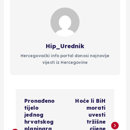
Hip_Urednik
Hercegovački info portal donosi najnovije
vijesti iz Hercegovine
N
Pronađeno
Hoće li BiH
a
tijelo
morati
jednog
uvesti
v
hrvatskog
tržišne
planinara
cijene