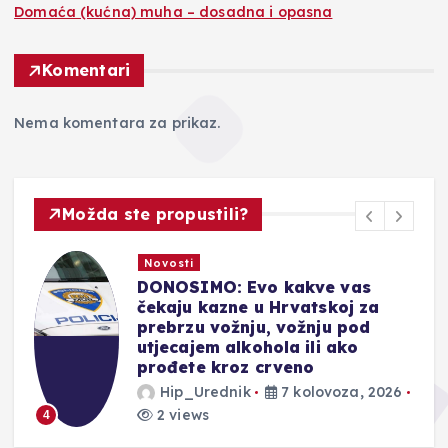
Domaća (kućna) muha – dosadna i opasna
Komentari
Nema komentara za prikaz.
Možda ste propustili?
Novosti
DONOSIMO: Evo kakve vas
čekaju kazne u Hrvatskoj za
prebrzu vožnju, vožnju pod
utjecajem alkohola ili ako
prođete kroz crveno
Hip_Urednik
7 kolovoza, 2026
2 views
4