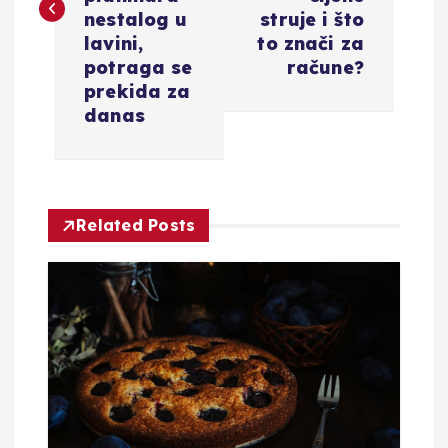
i
nestalog u
struje i što
lavini,
to znači za
g
potraga se
račune?
prekida za
a
danas
c
i
Related Posts
j
a
o
b