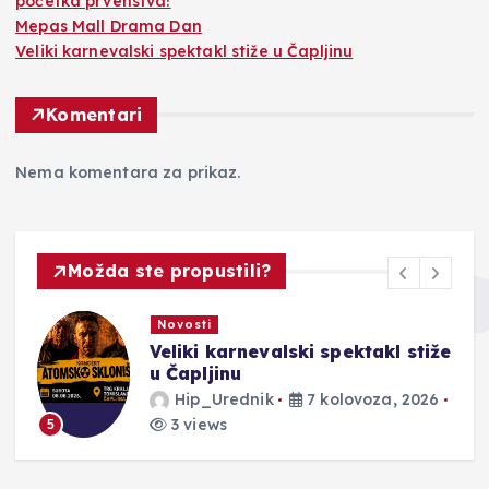
početka prvenstva!
Mepas Mall Drama Dan
Veliki karnevalski spektakl stiže u Čapljinu
Komentari
Nema komentara za prikaz.
Možda ste propustili?
Novosti
Veliki karnevalski spektakl stiže
u Čapljinu
Hip_Urednik
7 kolovoza, 2026
3 views
5