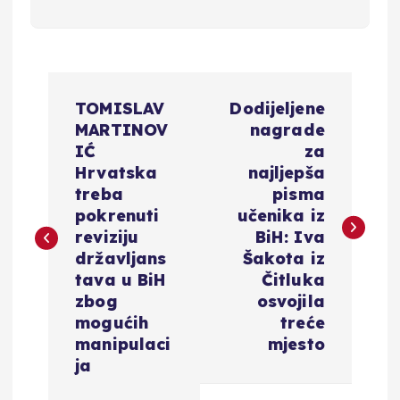
N
TOMISLAV
Dodijeljene
a
MARTINOV
nagrade
IĆ
za
v
Hrvatska
najljepša
treba
pisma
i
pokrenuti
učenika iz
reviziju
BiH: Iva
g
državljans
Šakota iz
tava u BiH
Čitluka
a
zbog
osvojila
mogućih
treće
c
manipulaci
mjesto
ja
i