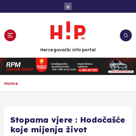
S
k
i
p
t
o
c
Hercegovački info portal
o
n
t
e
n
Home
t
Stopama vjere : Hodočašće
koje mijenja život