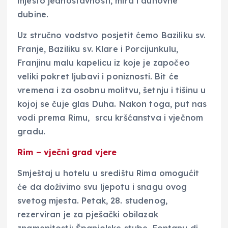
mjesto jednostavnosti, mira i duhovne
dubine.
Uz stručno vodstvo posjetit ćemo Baziliku sv.
Franje, Baziliku sv. Klare i Porcijunkulu,
Franjinu malu kapelicu iz koje je započeo
veliki pokret ljubavi i poniznosti. Bit će
vremena i za osobnu molitvu, šetnju i tišinu u
kojoj se čuje glas Duha. Nakon toga, put nas
vodi prema Rimu, srcu kršćanstva i vječnom
gradu.
Rim – vječni grad vjere
Smještaj u hotelu u središtu Rima omogućit
će da doživimo svu ljepotu i snagu ovog
svetog mjesta. Petak, 28. studenog,
rezerviran je za pješački obilazak
znamenitosti: Španjolske stube, Fontanu di