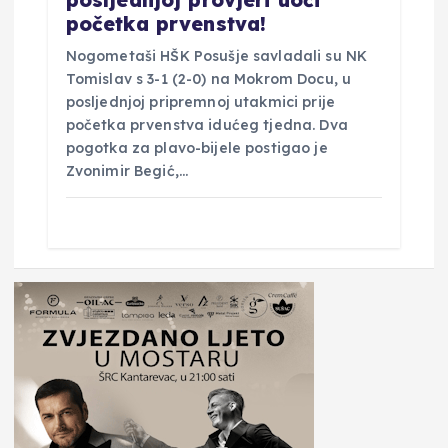
posljednjoj provjeri uoči
početka prvenstva!
Nogometaši HŠK Posušje savladali su NK
Tomislav s 3-1 (2-0) na Mokrom Docu, u
posljednjoj pripremnoj utakmici prije
početka prvenstva idućeg tjedna. Dva
pogotka za plavo-bijele postigao je
Zvonimir Begić,…