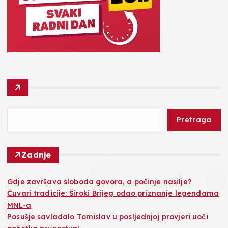
Pretraga
Zadnje
Gdje završava sloboda govora, a počinje nasilje?
Čuvari tradicije: Široki Brijeg odao priznanje legendama
MNL-a
Posušje savladalo Tomislav u posljednjoj provjeri uoči