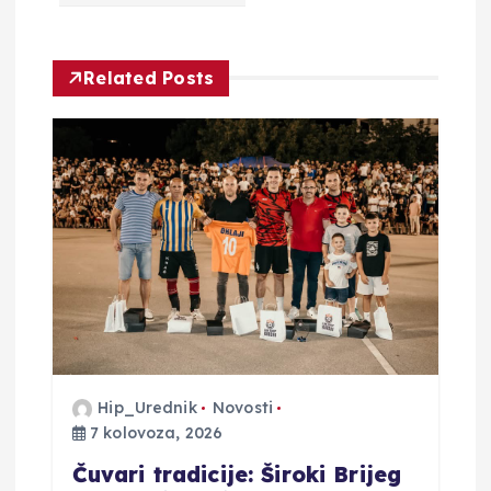
j
Related Posts
a
o
b
j
a
v
Hip_Urednik
Novosti
a
7 kolovoza, 2026
Čuvari tradicije: Široki Brijeg