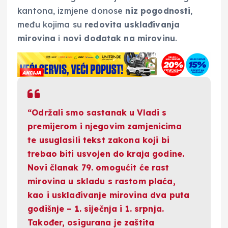
kantona, izmjene donose
niz pogodnosti
,
među kojima su
redovita usklađivanja
mirovina
i
novi dodatak na mirovinu
.
“Održali smo sastanak u Vladi s
premijerom i njegovim zamjenicima
te usuglasili tekst zakona koji bi
trebao biti usvojen do kraja godine.
Novi članak 79. omogućit će rast
mirovina u skladu s rastom plaća,
kao i usklađivanje mirovina dva puta
godišnje – 1. siječnja i 1. srpnja.
Također, osigurana je zaštita