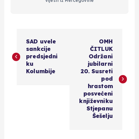
vijesti iz Hercegovine
N
SAD uvele
OMH
a
sankcije
ČITLUK
predsjedni
Održani
v
ku
jubilarni
Kolumbije
20. Susreti
i
pod
hrastom
g
posvećeni
književniku
a
Stjepanu
Šešelju
c