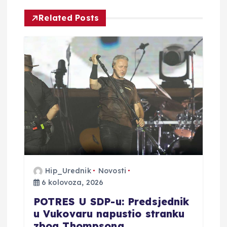
i
Related Posts
j
a
o
b
j
a
Hip_Urednik
Novosti
v
6 kolovoza, 2026
a
POTRES U SDP-u: Predsjednik
u Vukovaru napustio stranku
zbog Thompsona