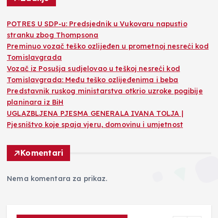
POTRES U SDP-u: Predsjednik u Vukovaru napustio
stranku zbog Thompsona
Preminuo vozač teško ozlijeđen u prometnoj nesreći kod
Tomislavgrada
Vozač iz Posušja sudjelovao u teškoj nesreći kod
Tomislavgrada: Među teško ozlijeđenima i beba
Predstavnik ruskog ministarstva otkrio uzroke pogibije
planinara iz BiH
UGLAZBLJENA PJESMA GENERALA IVANA TOLJA |
Pjesništvo koje spaja vjeru, domovinu i umjetnost
Komentari
Nema komentara za prikaz.