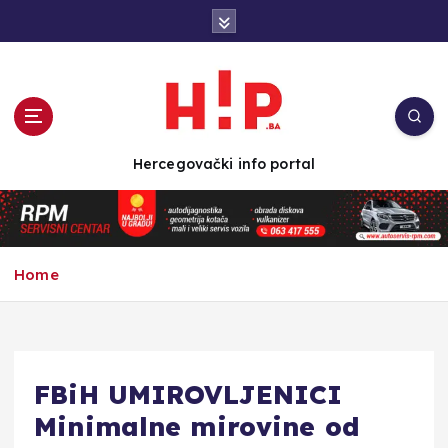
S
k
i
p
t
o
c
Hercegovački info portal
o
n
t
e
n
Home
t
FBiH UMIROVLJENICI
Minimalne mirovine od