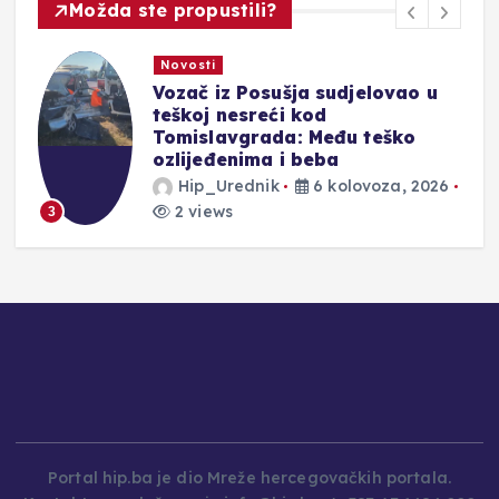
Možda ste propustili?
Novosti
Vozač iz Posušja sudjelovao u
teškoj nesreći kod
Tomislavgrada: Među teško
ozlijeđenima i beba
Hip_Urednik
6 kolovoza, 2026
4
2 views
3
Portal hip.ba je dio Mreže hercegovačkih portala.