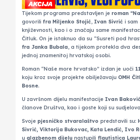
Tijekom programa predstavljen je
roman “Na
govorili
fra Miljenko Stojić
,
Ivan Sivrić
i sam
književnosti, kao i o značaju same manifestac
Čitluk. On je istaknuo da su “Susreti pod hr
fra Janka Bubala
, a tijekom protekla dva de
jednoj znamenitoj hrvatskoj osobi.
Roman “Naše more hrvatsko” izdan je uoči
1
koju kroz svoje projekte obilježavaju
OMH Čit
Bosne
.
U završnom dijelu manifestacije
Ivan Bakovi
članove Društva, kao i goste koji su sudjelov
Svoje
pjesničko stvaralaštvo
predstavili su:
Sivrić, Viktorija Bukovac, Kata Lendić, Ivo 
u
glazbenom dijelu
nastupili
flautistica Laur