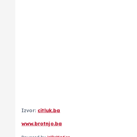
Izvor:
citluk.ba
www.brotnjo.ba
Powered by
WPeMatico