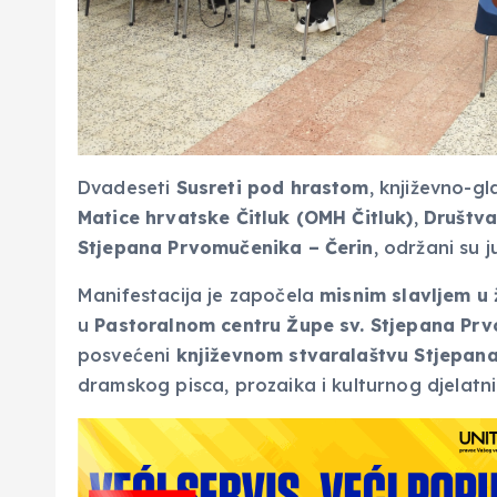
Dvadeseti
Susreti pod hrastom
, književno-g
Matice hrvatske Čitluk (OMH Čitluk)
,
Društva
Stjepana Prvomučenika – Čerin
, održani su j
Manifestacija je započela
misnim slavljem u 
u
Pastoralnom centru Župe sv. Stjepana Pr
posvećeni
književnom stvaralaštvu Stjepana
dramskog pisca, prozaika i kulturnog djelatni