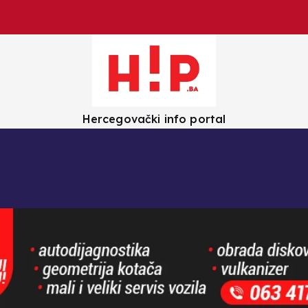
Hercegovački info portal
olica
Crna kronika
Zanimljivosti