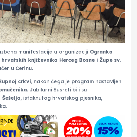
lazbena manifestacija u organizaciji
Ogranka
 hrvatskih književnika Herceg Bosne
i
Župe sv.
učer u Čerinu.
župnoj crkvi
, nakon čega je program nastavljen
vomučenika
. Jubilarni Susreti bili su
 Šešelja
, istaknutog hrvatskog pjesnika,
ka.