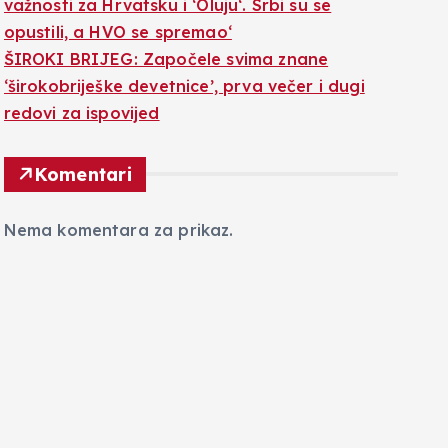
važnosti za Hrvatsku i ‘Oluju‘. Srbi su se
opustili, a HVO se spremao‘
ŠIROKI BRIJEG: Započele svima znane
‘širokobriješke devetnice’, prva večer i dugi
redovi za ispovijed
Komentari
Nema komentara za prikaz.