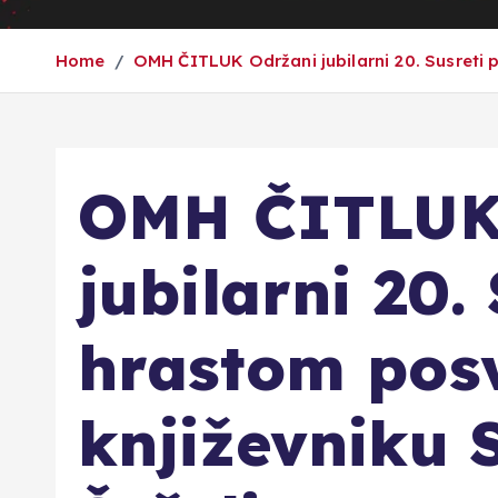
Home
OMH ČITLUK Održani jubilarni 20. Susreti 
OMH ČITLUK
jubilarni 20.
hrastom pos
književniku 