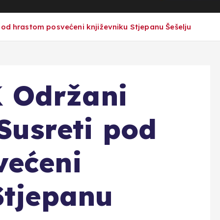
pod hrastom posvećeni književniku Stjepanu Šešelju
 Održani
 Susreti pod
većeni
Stjepanu