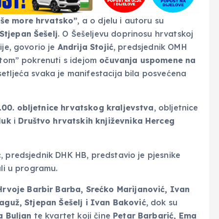
še more hrvatsko”
, a o djelu i autoru su
Stjepan Šešelj
. O Šešeljevu doprinosu hrvatskoj
ije, govorio je
Andrija Stojić
, predsjednik OMH
astom” pokrenuti s idejom
očuvanja uspomene na
setljeća svaka je manifestacija bila posvećena
100. obljetnice hrvatskog kraljevstva
, obljetnice
luk
i
Društvo hrvatskih književnika Herceg
ć
, predsjednik DHK HB, predstavio je pjesnike
ali u programu.
Hrvoje Barbir Barba, Srećko Marijanović, Ivan
Raguž, Stjepan Šešelj i Ivan Baković
, dok su
a Buljan
te kvartet koji čine
Petar Barbarić, Ema