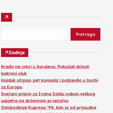
Pretraga
Zadnje
Krađa na crkvi u Sarajevu: Pokušali skinuti
bakreni oluk
Hajduk utrpao pet komada i pobijedio u borbi
za Europu
Svečani prijem za Ivana Soldu nakon velikog
uspjeha na državnom prvenstvu
Oslobođenje Kupresa ‘94. bilo je od presudne