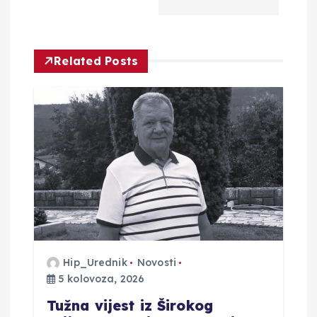
i
j
Related Posts
a
o
b
j
a
v
Hip_Urednik
Novosti
5 kolovoza, 2026
a
Tužna vijest iz Širokog