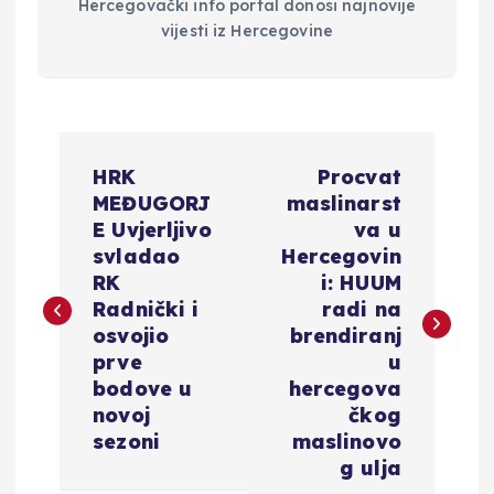
Hercegovački info portal donosi najnovije
vijesti iz Hercegovine
N
HRK
Procvat
a
MEĐUGORJ
maslinarst
E Uvjerljivo
va u
v
svladao
Hercegovin
RK
i: HUUM
i
Radnički i
radi na
osvojio
brendiranj
g
prve
u
bodove u
hercegova
a
novoj
čkog
sezoni
maslinovo
c
g ulja