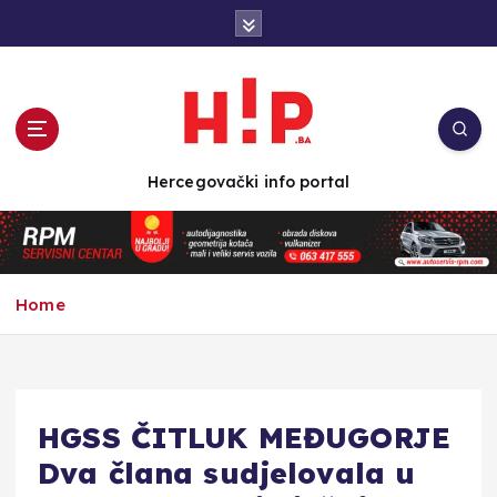
S
k
i
p
t
o
c
Hercegovački info portal
o
n
t
e
n
Home
t
HGSS ČITLUK MEĐUGORJE
Dva člana sudjelovala u