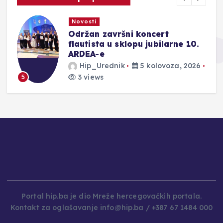
Novosti
Održan završni koncert
ju
flautista u sklopu jubilarne 10.
ARDEA-e
Hip_Urednik
5 kolovoza, 2026
3 views
5
Portal hip.ba je dio Mreže hercegovačkih portala.
Kontakt za oglašavanje info@hip.ba / +387 67 1484 000