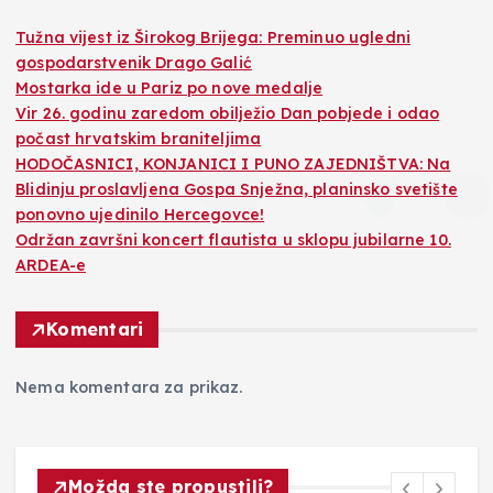
Tužna vijest iz Širokog Brijega: Preminuo ugledni
gospodarstvenik Drago Galić
Mostarka ide u Pariz po nove medalje
Vir 26. godinu zaredom obilježio Dan pobjede i odao
počast hrvatskim braniteljima
HODOČASNICI, KONJANICI I PUNO ZAJEDNIŠTVA: Na
Blidinju proslavljena Gospa Snježna, planinsko svetište
ponovno ujedinilo Hercegovce!
Održan završni koncert flautista u sklopu jubilarne 10.
ARDEA-e
Komentari
Nema komentara za prikaz.
Možda ste propustili?