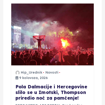
a
o
b
j
a
v
a
Hip_Urednik
Novosti
9 kolovoza, 2026
Pola Dalmacije i Hercegovine
slilo se u Imotski, Thompson
priredio noć za pamćenje!