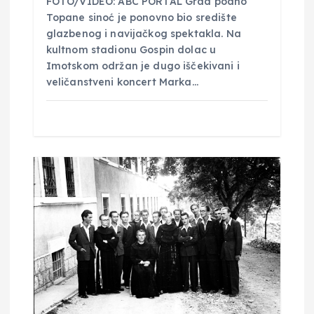
FOTO/VIDEO: ABC PORTAL Grad podno
Topane sinoć je ponovno bio središte
glazbenog i navijačkog spektakla. Na
kultnom stadionu Gospin dolac u
Imotskom održan je dugo iščekivani i
veličanstveni koncert Marka…