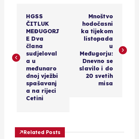
N
HGSS
Mnoštvo
a
ČITLUK
hodočasni
MEĐUGORJ
ka tijekom
v
E Dva
listopada
člana
u
i
sudjeloval
Međugorju:
a u
Dnevno se
g
međunaro
slavilo i do
dnoj vježbi
20 svetih
a
spašavanj
misa
a na rijeci
c
Cetini
i
j
Related Posts