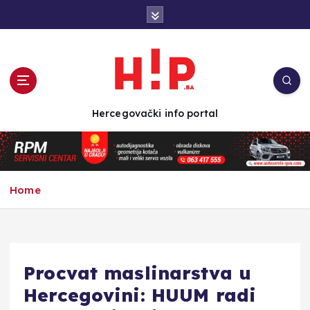
S
k
i
p
t
o
c
Hercegovački info portal
o
n
t
e
n
Home
t
Procvat maslinarstva u
Hercegovini: HUUM radi