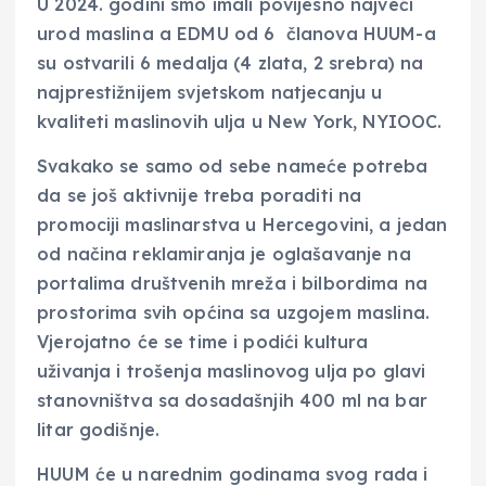
U 2024. godini smo imali povijesno najveći
urod maslina a EDMU od 6 članova HUUM-a
su ostvarili 6 medalja (4 zlata, 2 srebra) na
najprestižnijem svjetskom natjecanju u
kvaliteti maslinovih ulja u New York, NYIOOC.
Svakako se samo od sebe nameće potreba
da se još aktivnije treba poraditi na
promociji maslinarstva u Hercegovini, a jedan
od načina reklamiranja je oglašavanje na
portalima društvenih mreža i bilbordima na
prostorima svih općina sa uzgojem maslina.
Vjerojatno će se time i podići kultura
uživanja i trošenja maslinovog ulja po glavi
stanovništva sa dosadašnjih 400 ml na bar
litar godišnje.
HUUM će u narednim godinama svog rada i