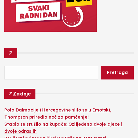
Pretraga
Zadnje
Pola Dalmacije i Hercegovine slilo se u Imotski,
Thompson priredio noć za pamćenje!
Stablo se srušilo na kupače: Ozlijeđeno dvoje djece i
dvoje odraslih