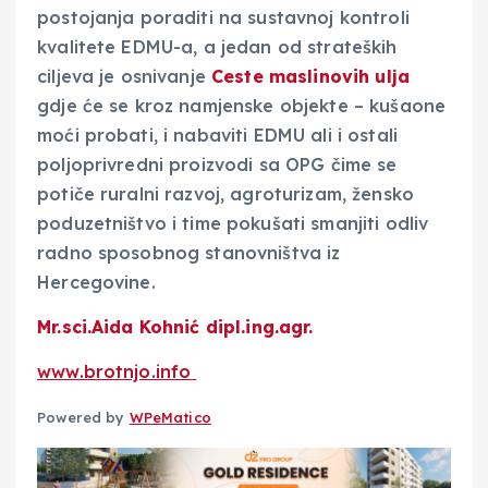
postojanja poraditi na sustavnoj kontroli
kvalitete EDMU-a, a jedan od strateških
ciljeva je osnivanje
Ceste maslinovih ulja
gdje će se kroz namjenske objekte – kušaone
moći probati, i nabaviti EDMU ali i ostali
poljoprivredni proizvodi sa OPG čime se
potiče ruralni razvoj, agroturizam, žensko
poduzetništvo i time pokušati smanjiti odliv
radno sposobnog stanovništva iz
Hercegovine.
Mr.sci.Aida Kohnić dipl.ing.agr.
www.brotnjo.info
Powered by
WPeMatico