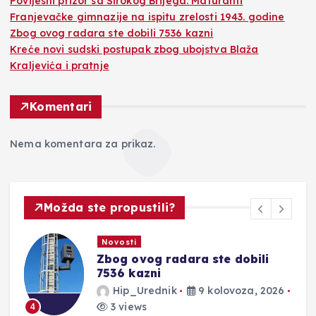
Povijesni prizor sa Širokog Brijega: Maturanti
Franjevačke gimnazije na ispitu zrelosti 1943. godine
Zbog ovog radara ste dobili 7536 kazni
Kreće novi sudski postupak zbog ubojstva Blaža
Kraljevića i pratnje
Komentari
Nema komentara za prikaz.
Možda ste propustili?
Novosti
Zbog ovog radara ste dobili
7536 kazni
Hip_Urednik
9 kolovoza, 2026
3 views
4