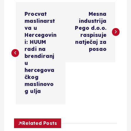
N
Procvat
Mesna
a
maslinarst
industrija
va u
Pego d.o.o.
v
Hercegovin
raspisuje
i: HUUM
natječaj za
i
radi na
posao
brendiranj
g
u
hercegova
a
čkog
maslinovo
c
g ulja
i
j
Related Posts