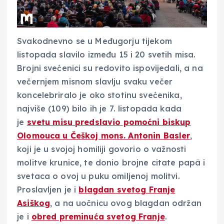
Svakodnevno se u Međugorju tijekom
listopada slavilo između 15 i 20 svetih misa.
Brojni svećenici su redovito ispovijedali, a na
večernjem misnom slavlju svaku večer
koncelebriralo je oko stotinu svećenika,
najviše (109) bilo ih je 7. listopada kada
je
svetu misu predslavio pomoćni biskup
Olomouca u Češkoj mons. Antonin Basler
,
koji je u svojoj homiliji govorio o važnosti
molitve krunice, te donio brojne citate papâ i
svetaca o ovoj u puku omiljenoj molitvi.
Proslavljen je i
blagdan svetog Franje
Asiškog
, a na uočnicu ovog blagdan održan
je i
obred preminuća svetog Franje
.