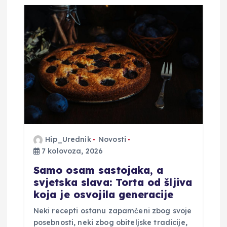
a
o
b
j
a
v
Hip_Urednik
Novosti
7 kolovoza, 2026
a
Samo osam sastojaka, a
svjetska slava: Torta od šljiva
koja je osvojila generacije
Neki recepti ostanu zapamćeni zbog svoje
posebnosti, neki zbog obiteljske tradicije,