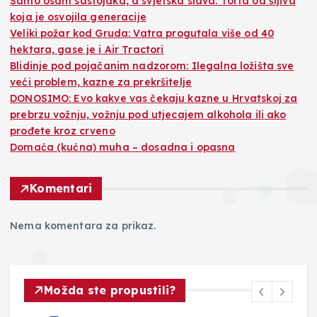
Samo osam sastojaka, a svjetska slava: Torta od šljiva
koja je osvojila generacije
Veliki požar kod Gruda: Vatra progutala više od 40
hektara, gase je i Air Tractori
Blidinje pod pojačanim nadzorom: Ilegalna ložišta sve
veći problem, kazne za prekršitelje
DONOSIMO: Evo kakve vas čekaju kazne u Hrvatskoj za
prebrzu vožnju, vožnju pod utjecajem alkohola ili ako
prođete kroz crveno
Domaća (kućna) muha – dosadna i opasna
Komentari
Nema komentara za prikaz.
Možda ste propustili?