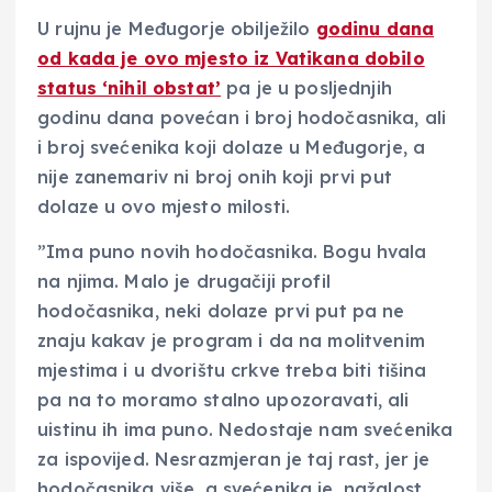
U rujnu je Međugorje obilježilo
godinu dana
od kada je ovo mjesto iz Vatikana dobilo
status ‘nihil obstat’
pa je u posljednjih
godinu dana povećan i broj hodočasnika, ali
i broj svećenika koji dolaze u Međugorje, a
nije zanemariv ni broj onih koji prvi put
dolaze u ovo mjesto milosti.
”Ima puno novih hodočasnika. Bogu hvala
na njima. Malo je drugačiji profil
hodočasnika, neki dolaze prvi put pa ne
znaju kakav je program i da na molitvenim
mjestima i u dvorištu crkve treba biti tišina
pa na to moramo stalno upozoravati, ali
uistinu ih ima puno. Nedostaje nam svećenika
za ispovijed. Nesrazmjeran je taj rast, jer je
hodočasnika više, a svećenika je, nažalost,