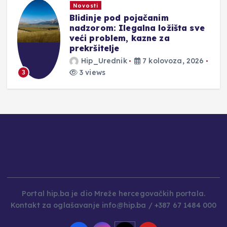
Novosti
DONOSIMO: Evo kakve vas
čekaju kazne u Hrvatskoj za
prebrzu vožnju, vožnju pod
utjecajem alkohola ili ako
prođete kroz crveno
Hip_Urednik
7 kolovoza, 2026
2 views
4
Portal hip.ba je dio Mreže hercegovačkih portala.
Kontakt za oglašavanje info@hip.ba / +387 67 1484 000