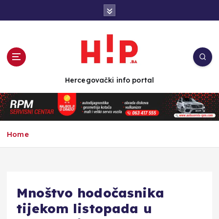
S
k
i
p
t
o
c
Hercegovački info portal
o
n
t
e
n
Home
t
Mnoštvo hodočasnika
tijekom listopada u