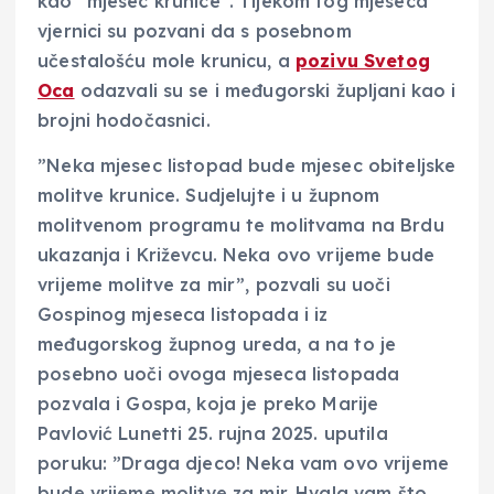
kao “mjesec krunice”. Tijekom tog mjeseca
vjernici su pozvani da s posebnom
učestalošću mole krunicu, a
pozivu Svetog
Oca
odazvali su se i međugorski župljani kao i
brojni hodočasnici.
”Neka mjesec listopad bude mjesec obiteljske
molitve krunice. Sudjelujte i u župnom
molitvenom programu te molitvama na Brdu
ukazanja i Križevcu. Neka ovo vrijeme bude
vrijeme molitve za mir”, pozvali su uoči
Gospinog mjeseca listopada i iz
međugorskog župnog ureda, a na to je
posebno uoči ovoga mjeseca listopada
pozvala i Gospa, koja je preko Marije
Pavlović Lunetti 25. rujna 2025. uputila
poruku: ”Draga djeco! Neka vam ovo vrijeme
bude vrijeme molitve za mir. Hvala vam što