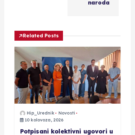
naroda
c
i
Related Posts
j
a
o
b
j
a
Hip_Urednik
Novosti
10 kolovoza, 2026
v
Potpisani kolektivni ugovori u