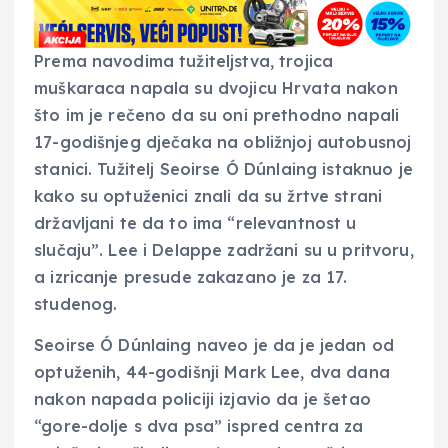
Prema navodima tužiteljstva, trojica
muškaraca napala su dvojicu Hrvata nakon
što im je rečeno da su oni prethodno napali
17-godišnjeg dječaka na obližnjoj autobusnoj
stanici. Tužitelj Seoirse Ó Dúnlaing istaknuo je
kako su optuženici znali da su žrtve strani
državljani te da to ima “relevantnost u
slučaju”. Lee i Delappe zadržani su u pritvoru,
a izricanje presude zakazano je za 17.
studenog.
Seoirse Ó Dúnlaing naveo je da je jedan od
optuženih, 44-godišnji Mark Lee, dva dana
nakon napada policiji izjavio da je šetao
“gore-dolje s dva psa” ispred centra za