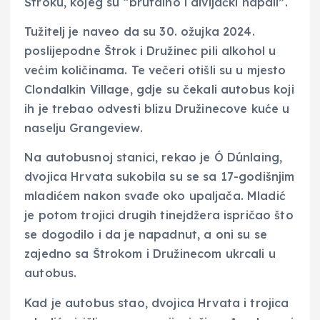
Štroku, kojeg su “brutalno i divljački napali”.
Tužitelj je naveo da su 30. ožujka 2024.
poslijepodne Štrok i Družinec pili alkohol u
većim količinama. Te večeri otišli su u mjesto
Clondalkin Village, gdje su čekali autobus koji
ih je trebao odvesti blizu Družinecove kuće u
naselju Grangeview.
Na autobusnoj stanici, rekao je Ó Dúnlaing,
dvojica Hrvata sukobila su se sa 17-godišnjim
mladićem nakon svađe oko upaljača. Mladić
je potom trojici drugih tinejdžera ispričao što
se dogodilo i da je napadnut, a oni su se
zajedno sa Štrokom i Družinecom ukrcali u
autobus.
Kad je autobus stao, dvojica Hrvata i trojica