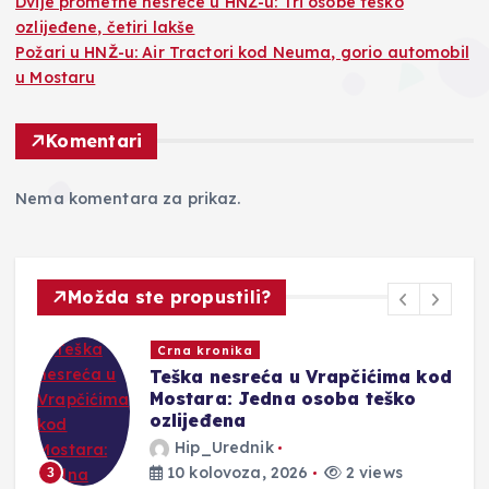
Dvije prometne nesreće u HNŽ-u: Tri osobe teško
ozlijeđene, četiri lakše
Požari u HNŽ-u: Air Tractori kod Neuma, gorio automobil
u Mostaru
Komentari
Nema komentara za prikaz.
Možda ste propustili?
Novosti
od
Dvije prometne nesreće u HNŽ-
u: Tri osobe teško ozlijeđene,
četiri lakše
Hip_Urednik
10 kolovoza, 2026
3 views
4