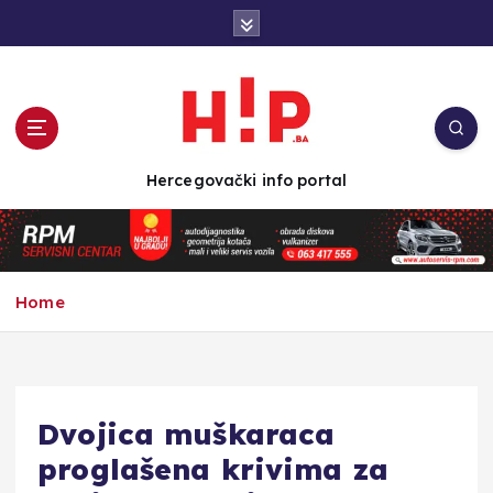
S
k
i
p
t
o
c
Hercegovački info portal
o
n
t
e
n
Home
t
Dvojica muškaraca
proglašena krivima za