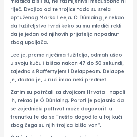
mladića izišli su, ne razmijenivši međusobno ni
riječ. Dvojica od te trojice tada su srela
optuženog Marka Leeja. Ó Dúnlaing je rekao
da tužiteljstvo tvrdi kako su mu mladići rekli
da je jedan od njihovih prijatelja napadnut
zbog upaljača.
Lee je, prema riječima tužitelja, odmah ušao
u svoju kuću i izišao nakon 47 do 50 sekundi,
zajedno s Raffertyjem i Delappeom. Delappe
je, dodao je, u ruci imao neki predmet.
Zatim su potrčali za dvojicom Hrvata i napali
ih, rekao je Ó Dúnlaing. Poroti je pojasnio da
se zajednički pothvat može dogovoriti u
trenutku te da se “nešto dogodilo u toj kući
zbog čega su njih trojica izišla van”.