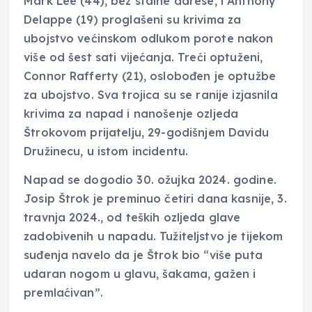
Mark Lee (44), bez stalne adrese, i Anthony
Delappe (19) proglašeni su krivima za
ubojstvo većinskom odlukom porote nakon
više od šest sati vijećanja. Treći optuženi,
Connor Rafferty (21), oslobođen je optužbe
za ubojstvo. Sva trojica su se ranije izjasnila
krivima za napad i nanošenje ozljeda
Štrokovom prijatelju, 29-godišnjem Davidu
Družinecu, u istom incidentu.
Napad se dogodio 30. ožujka 2024. godine.
Josip Štrok je preminuo četiri dana kasnije, 3.
travnja 2024., od teških ozljeda glave
zadobivenih u napadu. Tužiteljstvo je tijekom
suđenja navelo da je Štrok bio “više puta
udaran nogom u glavu, šakama, gažen i
premlaćivan”.