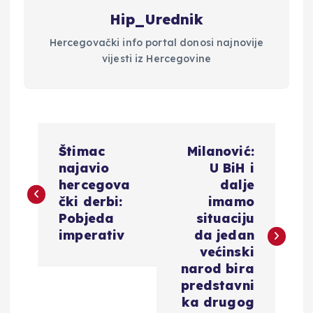
Hip_Urednik
Hercegovački info portal donosi najnovije
vijesti iz Hercegovine
N
Štimac
Milanović:
a
najavio
U BiH i
hercegova
dalje
v
čki derbi:
imamo
Pobjeda
situaciju
i
imperativ
da jedan
većinski
g
narod bira
predstavni
a
ka drugog