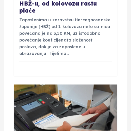
HBŽ-u, od kolovoza rastu
a
plaće
Zaposlenima u zdravstvu Hercegbosanske
županije (HBŽ) od 1. kolovoza neto satnica
povećana je na 3,50 KM, uz istodobno
povećanje koeficijenata složenosti
poslova, dok je za zaposlene u
obrazovanju i tijelima…