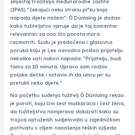
smještaj tražitelja međunarodne zaštite
(IPAS) “čekajući neku stranu pi*ku koja
napada dijete nožem”. Ó Dúnlaing je dodao
kako tužiteljstvo vjeruje da je taj komentar
relevantan za ono što porota mora
razmotriti. Sudu je predočena i glasovna
poruka koju je Lee navodno poslao prijatelju
nekoliko sati nakon napada: “Prijatelju, budi
tamo za 20 minuta. Upravo sam razbio
poljske dečke i ostavio ih da umru jer su
pretukli neko dijete.”
Na početku suđenja tužitelj Ó Dúnlaing rekao
je poroti, koju čini šest muškaraca i šest žena,
da tužiteljstvo namjerava dokazati kako su
trojica optuženih sudjelovala u zajedničkom
pothvatu s ciljem nanošenja teških ozljeda