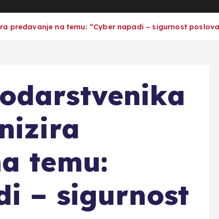
ra predavanje na temu: “Cyber napadi – sigurnost poslov
odarstvenika
nizira
na temu:
i – sigurnost