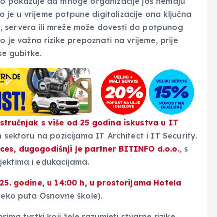
sto pokazuje da mnoge organizacije još nemaju
ko je u vrijeme potpune digitalizacije ona ključna
 servera ili mreže može dovesti do potpunog
o je važno rizike prepoznati na vrijeme, prije
ke gubitke.
 stručnjak s više od 25 godina iskustva u IT
sektoru na pozicijama IT Architect i IT Security.
ces, dugogodišnji je partner BITINFO d.o.o.
, s
jektima i edukacijama.
025. godine, u 14:00 h, u prostorijama Hotela
preko puta Osnovne škole).
ima tvrtki koji žele razumjeti stvarne rizike