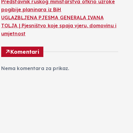
Predstavnik ruskog ministarstva otkrio uzroke
pogibije planinara iz BiH
UGLAZBLJENA PJESMA GENERALA IVANA
TOLJA | Pjesništvo koje spaja vjeru, domovinu i
umjetnost
Komentari
Nema komentara za prikaz.