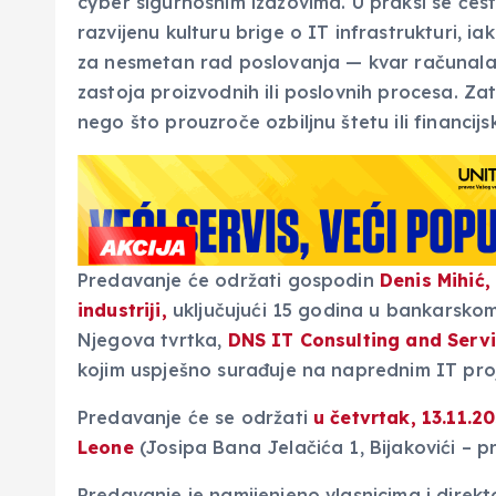
cyber sigurnosnim izazovima. U praksi se če
razvijenu kulturu brige o IT infrastrukturi, ia
za nesmetan rad poslovanja — kvar računala,
zastoja proizvodnih ili poslovnih procesa. Zat
nego što prouzroče ozbiljnu štetu ili financijs
Predavanje će održati gospodin
Denis Mihić,
industriji,
uključujući 15 godina u bankarskom 
Njegova tvrtka,
DNS IT Consulting and Servi
kojim uspješno surađuje na naprednim IT pro
Predavanje će se održati
u četvrtak, 13.11.2
Leone
(Josipa Bana Jelačića 1, Bijakovići – 
Predavanje je namijenjeno vlasnicima i direktor