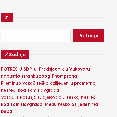
Pretraga
Zadnje
POTRES U SDP-u: Predsjednik u Vukovaru
napustio stranku zbog Thompsona
Preminuo vozač teško ozlijeđen u prometnoj
nesreći kod Tomislavgrada
Vozač iz Posušja sudjelovao u teškoj nesreći
kod Tomislavgrada: Među teško ozlijeđenima i
beba