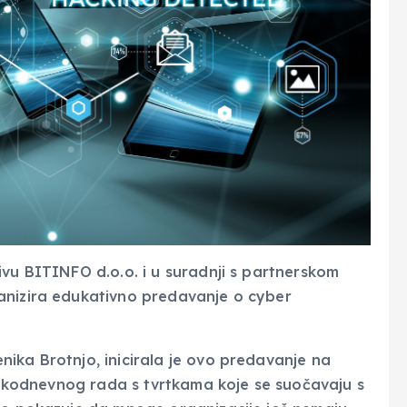
ivu BITINFO d.o.o. i u suradnji s partnerskom
anizira edukativno predavanje o cyber
ika Brotnjo, inicirala je ovo predavanje na
svakodnevnog rada s tvrtkama koje se suočavaju s