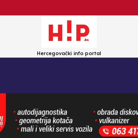
Hercegovački info portal
olica
Crna kronika
Zanimljivosti