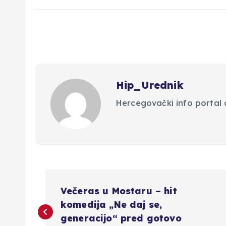
Hip_Urednik
Hercegovački info portal d
N
Večeras u Mostaru – hit
a
komedija „Ne daj se,
generacijo“ pred gotovo