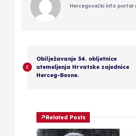
Hercegovački info portal d
N
Obilježavanje 34. obljetnice
a
utemeljenja Hrvatske zajednice
Herceg-Bosne.
v
i
g
Related Posts