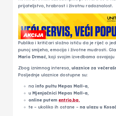
prijateljstvo, hrabrost i životnu radoznalost.
Publika i kritičari složno ističu da je riječ o j
punoj smijeha, emocija i životne mudrosti. 
Mario Drmać
, koji svojim izvedbama osvajaju 
Zbog iznimnog interesa,
ulaznice za večeraš
Posljednje ulaznice dostupne su:
na
info pultu Mepas Mall-a
,
u
Mjenjačnici Mepas Mall-a
,
online putem
entrio.ba
,
te – ukoliko ih ostane –
na ulazu u Kosa