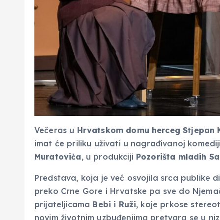
Večeras u
Hrvatskom domu herceg Stjepan 
imat će priliku uživati u nagrađivanoj komedij
Muratovića
, u produkciji
Pozorišta mladih S
Predstava, koja je već osvojila srca publike di
preko Crne Gore i Hrvatske pa sve do Njemačk
prijateljicama
Bebi i Ruži
, koje prkose stereo
novim životnim uzbuđenjima pretvara se u niz ur