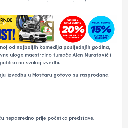
ednoj od
najboljih komedija posljednjih godina
,
Glavne uloge maestralno tumače
Alen Muratović
i
publiku na svakoj izvedbi.
nju izvedbu u Mostaru gotovo su rasprodane
.
ču
neposredno prije početka predstave.