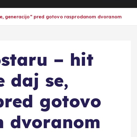
 se, generacijo“ pred gotovo rasprodanom dvoranom
staru – hit
 daj se,
pred gotovo
m dvoranom