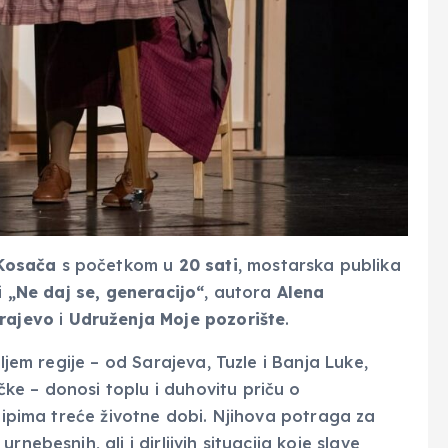
Kosača
s početkom u
20 sati
, mostarska publika
i
„Ne daj se, generacijo“
, autora
Alena
arajevo
i
Udruženja Moje pozorište
.
ljem regije – od Sarajeva, Tuzle i Banja Luke,
e – donosi toplu i duhovitu priču o
tipima treće životne dobi. Njihova potraga za
nebesnih, ali i dirljivih situacija koje slave