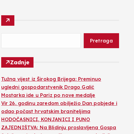
Pretraga
Zadnje
Tužna vijest iz Širokog Brijega: Preminuo
ugledni gospodarstvenik Drago Galić
Mostarka ide u Pariz po nove medalje
Vir 26. godinu zaredom obilježio Dan pobjede i
odao počast hrvatskim braniteljima
HODOČASNICI, KONJANICI I PUNO
ZAJEDNIŠTVA: Na Blidinju proslavljena Gospa