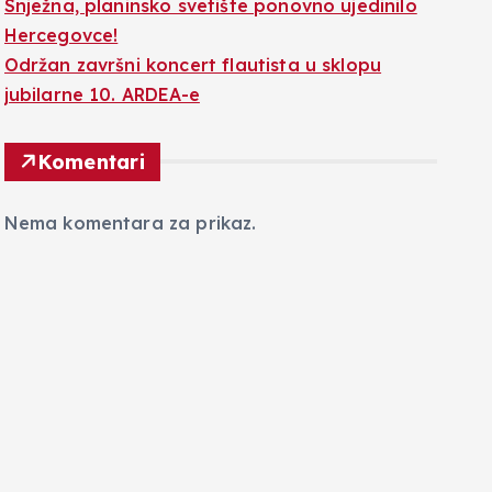
Snježna, planinsko svetište ponovno ujedinilo
Hercegovce!
Održan završni koncert flautista u sklopu
jubilarne 10. ARDEA-e
Komentari
Nema komentara za prikaz.