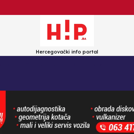
Hercegovački info portal
olica
Crna kronika
Zanimljivosti