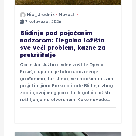
a
Hip_Urednik
Novosti
7 kolovoza, 2026
v
Blidinje pod pojačanim
a
nadzorom: Ilegalna ložišta
sve veći problem, kazne za
prekršitelje
Općinska služba civilne zaštite Općine
Posušje uputila je hitno upozorenje
građanima, turistima, vikendašima i svim
posjetiteljima Parka prirode Blidinje zbog
zabrinjavajućeg porasta ilegalnih ložišta i
roštiljanja na otvorenom. Kako navode…