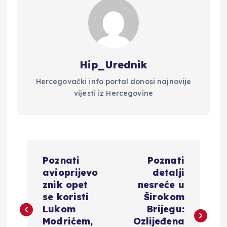
Hip_Urednik
Hercegovački info portal donosi najnovije
vijesti iz Hercegovine
N
Poznati
Poznati
a
avioprijevo
detalji
znik opet
nesreće u
v
se koristi
Širokom
Lukom
Brijegu:
i
Modrićem,
Ozlijeđena