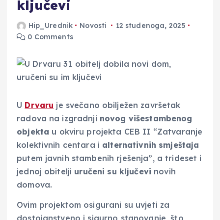
ključevi
Hip_Urednik
Novosti
12 studenoga, 2025
0 Comments
U
Drvaru
je svečano obilježen završetak
radova na izgradnji
novog višestambenog
objekta
u okviru projekta CEB II “Zatvaranje
kolektivnih centara i
alternativnih smještaja
putem javnih stambenih rješenja”, a trideset i
jednoj obitelji
uručeni su ključevi
novih
domova.
Ovim projektom osigurani su uvjeti za
dostojanstveno i sigurno stanovanje, što