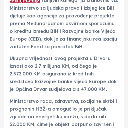
zbrinjavanja
ranjivih kategorija stanovništva.
Ministarstvo za ljudska prava i izbjeglice BiH
djeluje kao agencija za provođenje projekta
prema Međunarodnom okvirnom sporazumu
o kreditu između BiH i Razvojne banke Vijeća
Europe (CEB), dok je za financijsku realizaciju
zadužen Fond za povratak BiH.
Ukupna vrijednost ovog projekta u Drvaru
iznosi oko 2.7 milijuna KM, od čega je
2.572.000 KM osigurano iz kreditnih
sredstava Razvojne banke vijeća Europe dok
je Općina Drvar sudjelovala s 47.000 KM.
Ministarstvo rada, zdravstva, socijalne skrbi i
prognanih HBŽ-a omogućilo je priključak
zgrade na energetsku mrežu, s dodatnih
52.000 KM, čime je objekt potpuno završen i