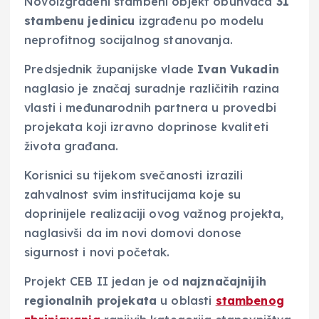
Novoizgrađeni stambeni objekt obuhvaća
31
stambenu jedinicu
izgrađenu po modelu
neprofitnog socijalnog stanovanja.
Predsjednik županijske vlade
Ivan Vukadin
naglasio je značaj suradnje različitih razina
vlasti i međunarodnih partnera u provedbi
projekata koji izravno doprinose kvaliteti
života građana.
Korisnici su tijekom svečanosti izrazili
zahvalnost svim institucijama koje su
doprinijele realizaciji ovog važnog projekta,
naglasivši da im novi domovi donose
sigurnost i novi početak.
Projekt CEB II jedan je od
najznačajnijih
regionalnih projekata
u oblasti
stambenog