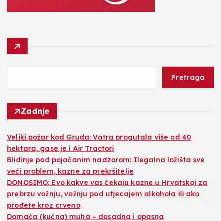
Pretraga
Zadnje
Veliki požar kod Gruda: Vatra progutala više od 40
hektara, gase je i Air Tractori
Blidinje pod pojačanim nadzorom: Ilegalna ložišta sve
veći problem, kazne za prekršitelje
DONOSIMO: Evo kakve vas čekaju kazne u Hrvatskoj za
prebrzu vožnju, vožnju pod utjecajem alkohola ili ako
prođete kroz crveno
Domaća (kućna) muha – dosadna i opasna