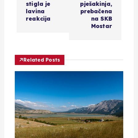
stigla je
pješakinja,
g
lavina
prebačena
reakcija
na SKB
a
Mostar
c
i
Related Posts
j
a
o
b
j