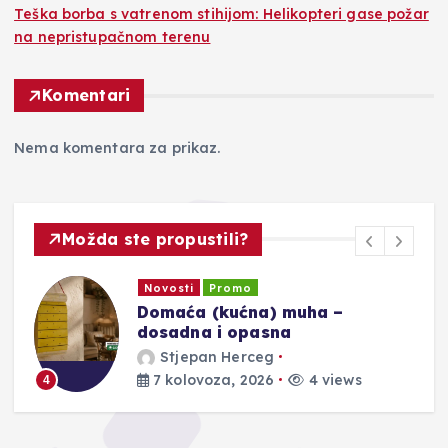
Teška borba s vatrenom stihijom: Helikopteri gase požar
na nepristupačnom terenu
Komentari
Nema komentara za prikaz.
Možda ste propustili?
Novosti
Promo
Domaća (kućna) muha –
dosadna i opasna
Stjepan Herceg
7 kolovoza, 2026
4 views
4