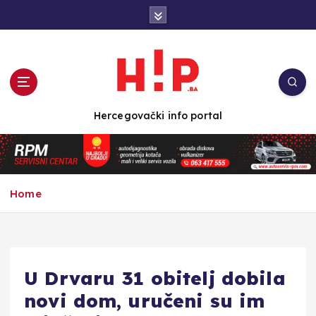
S
k
i
p
t
o
c
Hercegovački info portal
o
n
t
e
n
Home
t
U Drvaru 31 obitelj dobila
novi dom, uručeni su im