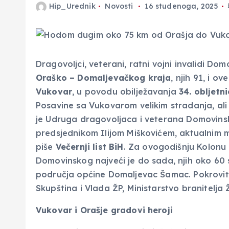
Hip_Urednik
Novosti
16 studenoga, 2025
Dragovoljci, veterani, ratni vojni invalidi Do
Oraško – Domaljevačkog kraja
, njih 91, i o
Vukovar
, u povodu obilježavanja
34. obljetn
Posavine sa Vukovarom velikim stradanja, ali
je Udruga dragovoljaca i veterana Domovin
predsjednikom Ilijom Miškovićem, aktualnim m
piše
Večernji list BiH
. Za ovogodišnju Kolonu s
Domovinskog najveći je do sada, njih oko 60 
područja općine Domaljevac Šamac. Pokrovite
Skupština i Vlada ŽP, Ministarstvo branitelja
Vukovar i Orašje gradovi heroji