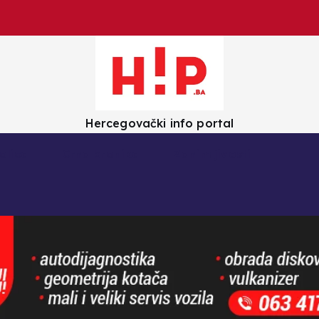
Hercegovački info portal
olica
Crna kronika
Zanimljivosti