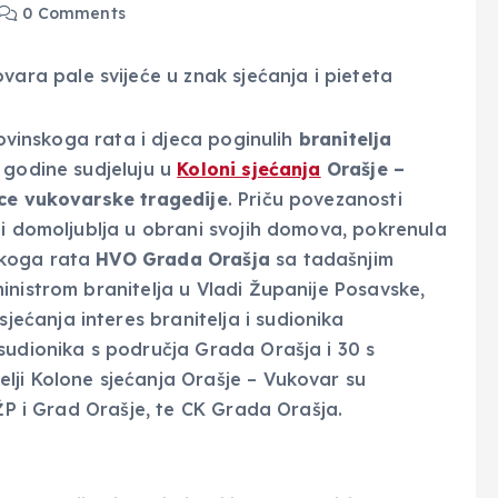
0 Comments
movinskoga rata i djeca poginulih
branitelja
ve godine sudjeluju u
Koloni sjećanja
Orašje –
ice vukovarske tragedije
. Priču povezanosti
 i domoljublja u obrani svojih domova, pokrenula
skoga rata
HVO Grada Orašja
sa tadašnjim
inistrom branitelja u Vladi Županije Posavske,
jećanja interes branitelja i sudionika
sudionika s područja Grada Orašja i 30 s
lji Kolone sjećanja Orašje – Vukovar su
 ŽP i Grad Orašje, te CK Grada Orašja.