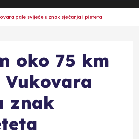
ara pale svijeće u znak sjećanja i pieteta
m oko 75 km
o Vukovara
 u znak
eteta