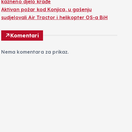
kazneno djelo krađe
Aktivan požar kod Konjica, u gašenju
sudjelovali Air Tractor i helikopter OS-a BiH
Komentari
Nema komentara za prikaz.