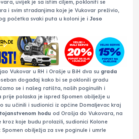
ra, uvijek je sa istim ciljem, pokloniti se
 i svim stradanjima koje je Vukovar preživio,
og početka svaki puta u koloni je i
Joso
jao Vukovar u RH i Orašje u BiH dva su
grada
poseban događaj kako bi se poklonili gradu
ćamo se i našeg ratišta, naših poginulih i
 prije polaska je ispred Spomen obilježje u
sto su učinili i sudionici iz općine Domaljevac kraj
tojanstvenom hodu
od Orašja do Vukovara, na
kroz koje budu prolazili, sudionici Kolone
 uz Spomen obilježja za sve poginule i umrle