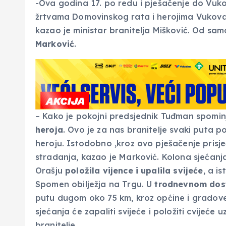
-Ova godina 17. po redu i pješačenje do Vukova
žrtvama Domovinskog rata i herojima Vukovara
kazao je ministar branitelja Mišković. Od sam
Marković
.
– Kako je pokojni predsjednik Tuđman spomin
heroja
. Ovo je za nas branitelje svaki puta 
heroju. Istodobno ,kroz ovo pješačenje prisje
stradanja, kazao je Marković. Kolona sjećanja
Orašju
položila vijence i upalila svijeće
, a i
Spomen obilježja na Trgu. U
trodnevnom dos
putu dugom oko 75 km, kroz općine i gradove 
sjećanja će zapaliti svijeće i položiti cvijeće
branitelje.