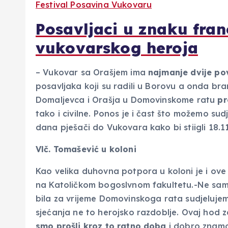
Festival Posavina Vukovaru
Posavljaci u znaku fra
vukovarskog heroja
– Vukovar sa Orašjem ima
najmanje dvije po
posavljaka koji su radili u Borovu a onda bra
Domaljevca i Orašja u Domovinskome ratu
pr
tako i civilne. Ponos je i čast što možemo su
dana pješači do Vukovara kako bi stiigli 18.1
Vlč. Tomašević u koloni
Kao velika duhovna potpora u koloni je i ov
na Katoličkom bogoslvnom fakultetu.-Ne samo
bila za vrijeme Domovinskoga rata sudjelujem
sjećanja ne to herojsko razdoblje. Ovaj hod 
smo prošli kroz to ratno doba
i dobro znamo 