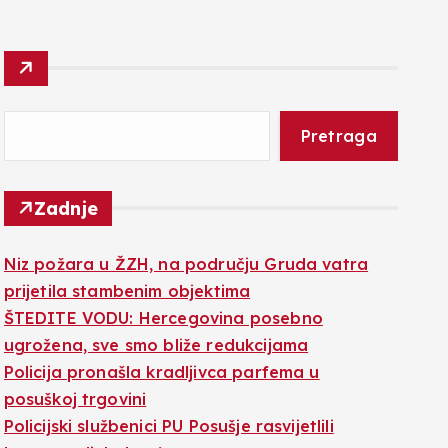
Pretraga
Zadnje
Niz požara u ŽZH, na području Gruda vatra
prijetila stambenim objektima
ŠTEDITE VODU: Hercegovina posebno
ugrožena, sve smo bliže redukcijama
Policija pronašla kradljivca parfema u
posuškoj trgovini
Policijski službenici PU Posušje rasvijetlili