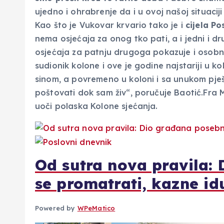
ujedno i ohrabrenje da i u ovoj našoj situaci
Kao što je Vukovar krvario tako je i
cijela Po
nema osjećaja za onog tko pati, a i jedni i dr
osjećaja za patnju drugoga pokazuje i osobnu 
sudionik kolone i ove je godine najstariji u ko
sinom, a povremeno u koloni i sa unukom pješ
poštovati dok sam živ“, poručuje Baotić.Fra Mar
uoči polaska Kolone sjećanja.
Od sutra nova pravila:
se promatrati, kazne i
Powered by
WPeMatico