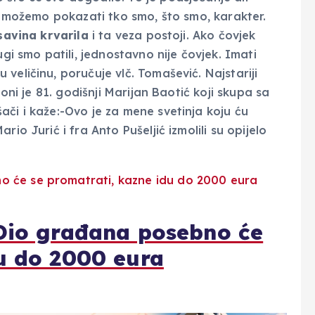
ji možemo pokazati tko smo, što smo, karakter.
savina krvarila
i ta veza postoji. Ako čovjek
ugi smo patili, jednostavno nije čovjek. Imati
veličinu, poručuje vlč. Tomašević. Najstariji
loni je 81. godišnji Marijan Baotić koji skupa sa
ači i kaže:-Ovo je za mene svetinja koju ću
io Jurić i fra Anto Pušeljić izmolili su opijelo
 Dio građana posebno će
du do 2000 eura