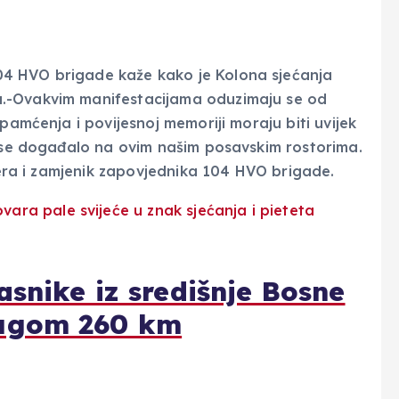
04 HVO brigade kaže kako je Kolona sjećanja
.-Ovakvim manifestacijama oduzimaju se od
pamćenja i povijesnoj memoriji moraju biti uvijek
o se događalo na ovim našim posavskim rostorima.
ožera i zamjenik zapovjednika 104 HVO brigade.
snike iz središnje Bosne
dugom 260 km