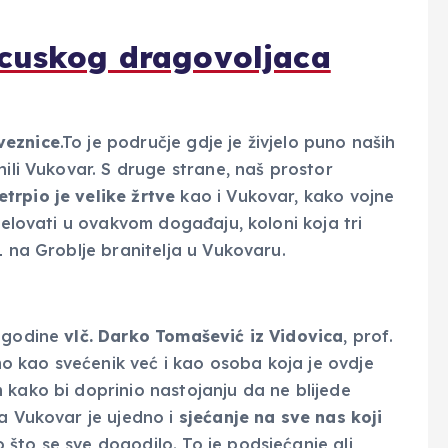
ncuskog dragovoljaca
veznice
.To je područje gdje je živjelo puno naših
nili Vukovar. S druge strane, naš prostor
etrpio je velike žrtve
kao i Vukovar, kako vojne
djelovati u ovakvom događaju, koloni koja tri
1 na Groblje branitelja u Vukovaru.
e godine
vlč. Darko Tomašević iz Vidovica
, prof.
 kao svećenik već i kao osoba koja je ovdje
 kako bi doprinio nastojanju da ne blijede
za Vukovar je ujedno i
sjećanje na sve nas koji
što se sve dogodilo. To je podsjećanje ali