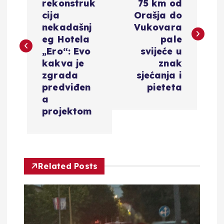
rekonstruk
75 km od
v
cija
Orašja do
nekadašnj
Vukovara
i
eg Hotela
pale
„Ero“: Evo
svijeće u
g
kakva je
znak
zgrada
sjećanja i
a
predviđen
pieteta
a
c
projektom
i
j
Related Posts
a
o