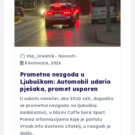
b
j
a
v
Hip_Urednik
Novosti
8 kolovoza, 2026
a
Prometna nezgoda u
Ljubuškom: Automobil udario
pješaka, promet usporen
U subotu navečer, oko 20:10 sati, dogodila
se prometna nezgoda na ljubuškoj
zaobilaznici, u blizini Caffe bara Sport.
Prema informacijama koje je portalu
Vrisak.info dostavio čitatelj, u nezgodi je
došlo…