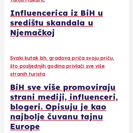
Influencerica iz BiH u
središtu skandala u
Njemačkoj
Svaki kutak bh. gradova priča svoju priču,
što posljednjih godina privlači sve više
stranih turista
BiH sve više promoviraju
strani mediji, influenceri,
blogeri. Opisuju je kao
najbolje čuvanu tajnu
Europe