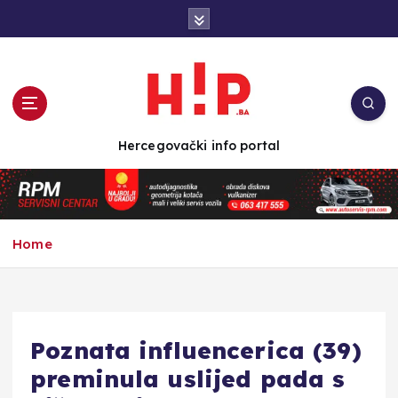
S
k
i
p
t
o
c
Hercegovački info portal
o
n
t
e
n
Home
t
Poznata influencerica (39)
preminula uslijed pada s