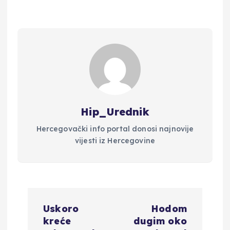
Hip_Urednik
Hercegovački info portal donosi najnovije
vijesti iz Hercegovine
N
Uskoro
Hodom
a
kreće
dugim oko