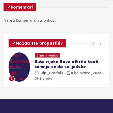
Komentari
Nema komentara za prikaz.
Možda ste propustili?
Novosti
APSOLUTNI REKORDERI:
Muškarac ‘napuhao’ 6,2 promila
Hip_Urednik
8 kolovoza, 2026
2 views
4