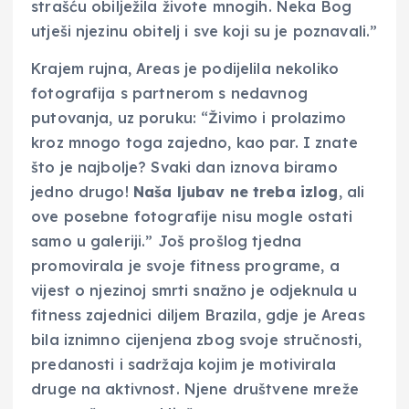
strašću obilježila živote mnogih. Neka Bog
utješi njezinu obitelj i sve koji su je poznavali.”
Krajem rujna, Areas je podijelila nekoliko
fotografija s partnerom s nedavnog
putovanja, uz poruku: “Živimo i prolazimo
kroz mnogo toga zajedno, kao par. I znate
što je najbolje? Svaki dan iznova biramo
jedno drugo!
Naša ljubav ne treba izlog
, ali
ove posebne fotografije nisu mogle ostati
samo u galeriji.” Još prošlog tjedna
promovirala je svoje fitness programe, a
vijest o njezinoj smrti snažno je odjeknula u
fitness zajednici diljem Brazila, gdje je Areas
bila iznimno cijenjena zbog svoje stručnosti,
predanosti i sadržaja kojim je motivirala
druge na aktivnost. Njene društvene mreže