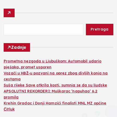
Pretraga
Zadnje
Prometna nezgoda u Ljubuškom: Automobil udario
pješaka, promet usporen
Vozači u HBŽ-u pozvani na oprez zbog divljih konja na
cestama
Suša rijeke Save otkrila kosti, sumnja se da su ljudske
APSOLUTNI REKORDERI: Muškarac ‘napuhao’ 6,2
promila
Krehin Gradac i Donji Hamzići finalisti MNL MZ općine
Čitluk