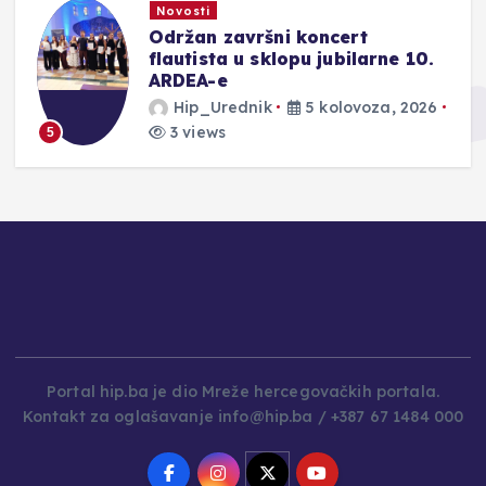
Novosti
Održan završni koncert
ju
flautista u sklopu jubilarne 10.
ARDEA-e
Hip_Urednik
5 kolovoza, 2026
3 views
5
Portal hip.ba je dio Mreže hercegovačkih portala.
Kontakt za oglašavanje info@hip.ba / +387 67 1484 000