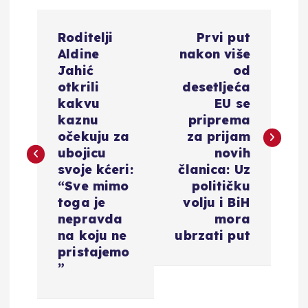
N
Roditelji
Prvi put
a
Aldine
nakon više
Jahić
od
v
otkrili
desetljeća
kakvu
EU se
i
kaznu
priprema
očekuju za
za prijam
g
ubojicu
novih
svoje kćeri:
članica: Uz
a
“Sve mimo
političku
toga je
volju i BiH
c
nepravda
mora
na koju ne
ubrzati put
i
pristajemo
”
j