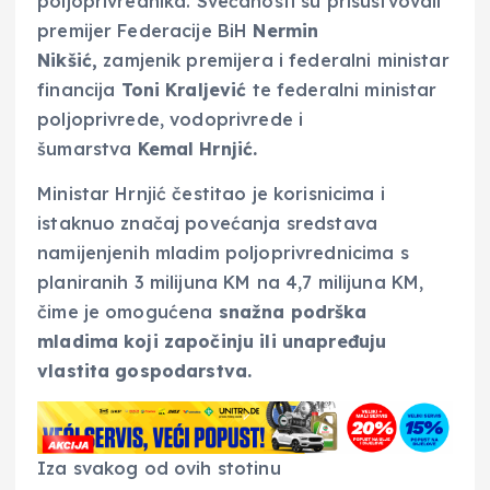
poljoprivrednika. Svečanosti su prisustvovali
premijer Federacije BiH
Nermin
Nikšić,
zamjenik premijera i federalni ministar
financija
Toni Kraljević
te federalni ministar
poljoprivrede, vodoprivrede i
šumarstva
Kemal Hrnjić.
Ministar Hrnjić čestitao je korisnicima i
istaknuo značaj povećanja sredstava
namijenjenih mladim poljoprivrednicima s
planiranih 3 milijuna KM na 4,7 milijuna KM,
čime je omogućena
snažna podrška
mladima koji započinju ili unapređuju
vlastita gospodarstva.
Iza svakog od ovih stotinu