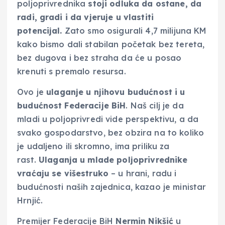
poljoprivrednika
stoji odluka da ostane, da
radi, gradi i da vjeruje u vlastiti
potencijal.
Zato smo osigurali 4,7 milijuna KM
kako bismo dali stabilan početak bez tereta,
bez dugova i bez straha da će u posao
krenuti s premalo resursa.
Ovo je
ulaganje u njihovu budućnost i u
budućnost Federacije BiH
. Naš cilj je da
mladi u poljoprivredi vide perspektivu, a da
svako gospodarstvo, bez obzira na to koliko
je udaljeno ili skromno, ima priliku za
rast.
Ulaganja u mlade poljoprivrednike
vraćaju se višestruko
– u hrani, radu i
budućnosti naših zajednica, kazao je ministar
Hrnjić.
Premijer Federacije BiH
Nermin Nikšić
u