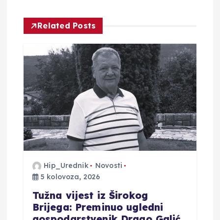
a
Related Posts
o
b
j
a
v
a
Hip_Urednik
Novosti
5 kolovoza, 2026
Tužna vijest iz Širokog
Brijega: Preminuo ugledni
gospodarstvenik Drago Galić