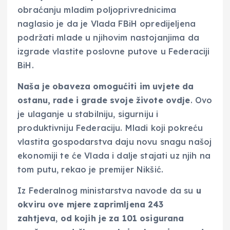
obraćanju mladim poljoprivrednicima
naglasio je da je Vlada FBiH opredijeljena
podržati mlade u njihovim nastojanjima da
izgrade vlastite poslovne putove u Federaciji
BiH.
Naša je obaveza omogućiti im uvjete da
ostanu, rade i grade svoje živote ovdje
. Ovo
je ulaganje u stabilniju, sigurniju i
produktivniju Federaciju. Mladi koji pokreću
vlastita gospodarstva daju novu snagu našoj
ekonomiji te će Vlada i dalje stajati uz njih na
tom putu, rekao je premijer Nikšić.
Iz Federalnog ministarstva navode da su
u
okviru ove mjere zaprimljena 243
zahtjeva
,
od kojih je za 101 osigurana