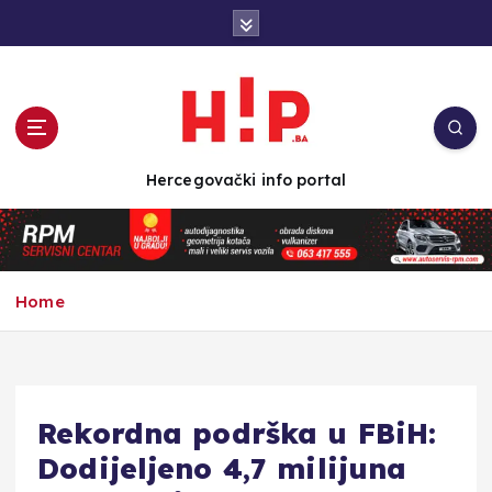
S
k
i
p
t
o
c
Hercegovački info portal
o
n
t
e
n
Home
t
Rekordna podrška u FBiH:
Dodijeljeno 4,7 milijuna