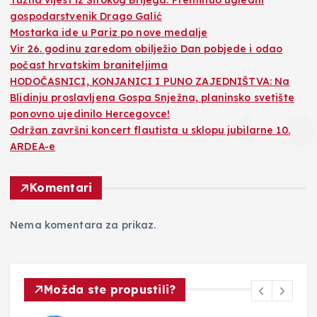
Tužna vijest iz Širokog Brijega: Preminuo ugledni
gospodarstvenik Drago Galić
Mostarka ide u Pariz po nove medalje
Vir 26. godinu zaredom obilježio Dan pobjede i odao
počast hrvatskim braniteljima
HODOČASNICI, KONJANICI I PUNO ZAJEDNIŠTVA: Na
Blidinju proslavljena Gospa Snježna, planinsko svetište
ponovno ujedinilo Hercegovce!
Održan završni koncert flautista u sklopu jubilarne 10.
ARDEA-e
Komentari
Nema komentara za prikaz.
Možda ste propustili?