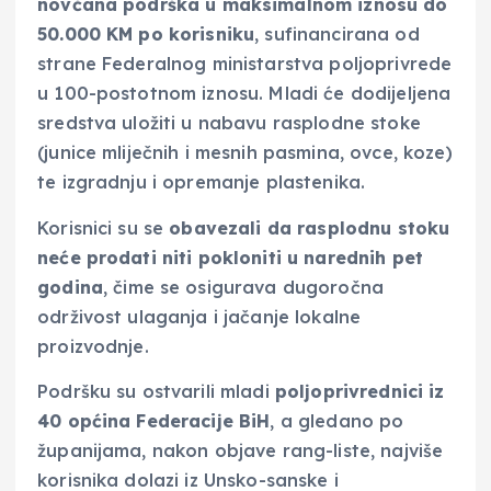
novčana podrška u maksimalnom iznosu do
50.000 KM po korisniku
, sufinancirana od
strane Federalnog ministarstva poljoprivrede
u 100-postotnom iznosu. Mladi će dodijeljena
sredstva uložiti u nabavu rasplodne stoke
(junice mliječnih i mesnih pasmina, ovce, koze)
te izgradnju i opremanje plastenika.
Korisnici su se
obavezali da rasplodnu stoku
neće prodati niti pokloniti u narednih pet
godina
, čime se osigurava dugoročna
održivost ulaganja i jačanje lokalne
proizvodnje.
Podršku su ostvarili mladi
poljoprivrednici iz
40 općina Federacije BiH
, a gledano po
županijama, nakon objave rang-liste, najviše
korisnika dolazi iz Unsko-sanske i