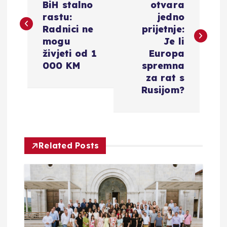
BiH stalno
otvara
v
rastu:
jedno
Radnici ne
prijetnje:
i
mogu
Je li
živjeti od 1
Europa
g
000 KM
spremna
za rat s
a
Rusijom?
c
i
Related Posts
j
a
o