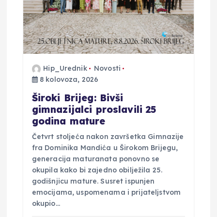
b
j
a
Hip_Urednik
Novosti
8 kolovoza, 2026
v
Široki Brijeg: Bivši
a
gimnazijalci proslavili 25
godina mature
Četvrt stoljeća nakon završetka Gimnazije
fra Dominika Mandića u Širokom Brijegu,
generacija maturanata ponovno se
okupila kako bi zajedno obilježila 25.
godišnjicu mature. Susret ispunjen
emocijama, uspomenama i prijateljstvom
okupio…