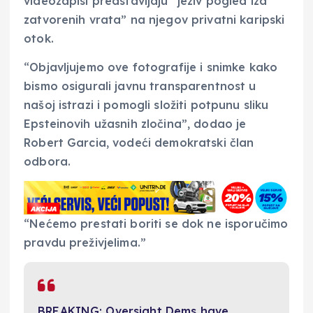
videozapisi predstavljaju “jeziv pogled iza
zatvorenih vrata” na njegov privatni karipski
otok.
“Objavljujemo ove fotografije i snimke kako
bismo osigurali javnu transparentnost u
našoj istrazi i pomogli složiti potpunu sliku
Epsteinovih užasnih zločina”, dodao je
Robert Garcia, vodeći demokratski član
odbora.
“Nećemo prestati boriti se dok ne isporučimo
pravdu preživjelima.”
BREAKING: Oversight Dems have