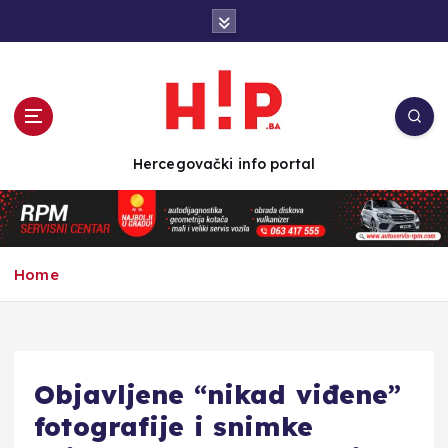
S
k
i
p
t
o
c
Hercegovački info portal
o
n
t
e
n
Home
t
Objavljene “nikad viđene”
fotografije i snimke