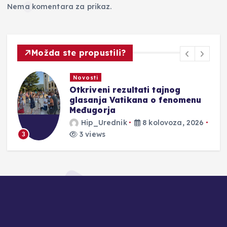
Nema komentara za prikaz.
Možda ste propustili?
Novosti
U sklopu 10. obljetnice ARDEA
Masterclassa održan koncert
mladih pijanista
Hip_Urednik
8 kolovoza, 2026
5 views
4