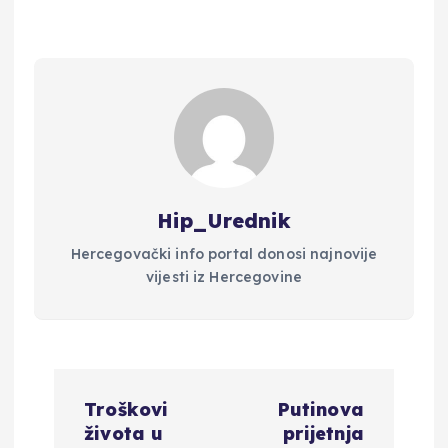
Hip_Urednik
Hercegovački info portal donosi najnovije
vijesti iz Hercegovine
N
Troškovi
Putinova
a
života u
prijetnja