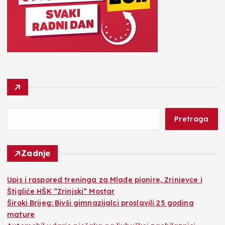
Pretraga
Zadnje
​Upis i raspored treninga za Mlađe pionire, Zrinjevce i
Štigliće HŠK “Zrinjski” Mostar
Široki Brijeg: Bivši gimnazijalci proslavili 25 godina
mature