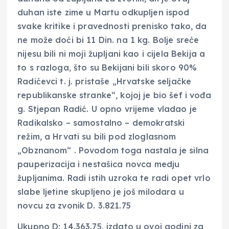
duhan iste zime u Martu odkupljen ispod
svake kritike i pravednosti prenisko tako, da
ne može doći bi 11 Din. na 1 kg. Bolje sreće
nijesu bili ni moji župljani kao i cijela Bekija a
to s razloga, što su Bekijani bili skoro 90%
Radićevci t. j. pristaše „Hrvatske seljačke
republikanske stranke“, kojoj je bio šef i vođa
g. Stjepan Radić. U opno vrijeme vladao je
Radikalsko – samostalno – demokratski
režim, a Hrvati su bili pod zloglasnom
„Obznanom“ . Povodom toga nastala je silna
pauperizacija i nestašica novca medju
župljanima. Radi istih uzroka te radi opet vrlo
slabe ljetine skupljeno je još milodara u
novcu za zvonik D. 3.821.75
Ukupno D: 14.363.75, izdato u ovoj godini za