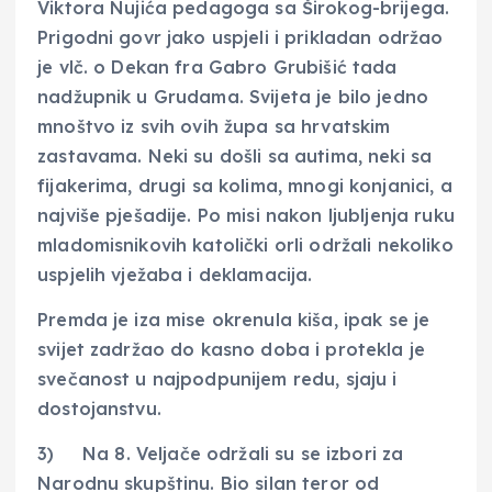
Viktora Nujića pedagoga sa Širokog-brijega.
Prigodni govr jako uspjeli i prikladan održao
je vlč. o Dekan fra Gabro Grubišić tada
nadžupnik u Grudama. Svijeta je bilo jedno
mnoštvo iz svih ovih župa sa hrvatskim
zastavama. Neki su došli sa autima, neki sa
fijakerima, drugi sa kolima, mnogi konjanici, a
najviše pješadije. Po misi nakon ljubljenja ruku
mladomisnikovih katolički orli održali nekoliko
uspjelih vježaba i deklamacija.
Premda je iza mise okrenula kiša, ipak se je
svijet zadržao do kasno doba i protekla je
svečanost u najpodpunijem redu, sjaju i
dostojanstvu.
3) Na 8. Veljače održali su se izbori za
Narodnu skupštinu. Bio silan teror od