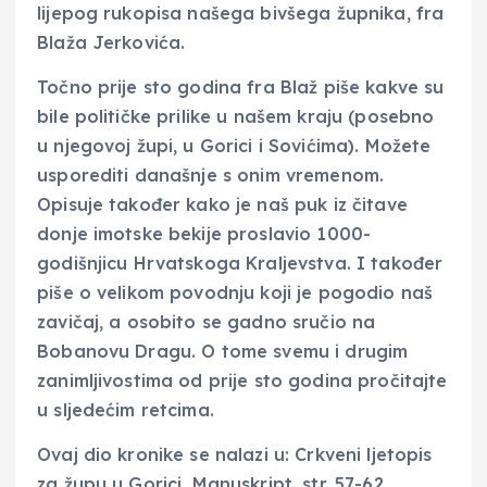
lijepog rukopisa našega bivšega župnika, fra
Blaža Jerkovića.
Točno prije sto godina fra Blaž piše kakve su
bile političke prilike u našem kraju (posebno
u njegovoj župi, u Gorici i Sovićima). Možete
usporediti današnje s onim vremenom.
Opisuje također kako je naš puk iz čitave
donje imotske bekije proslavio 1000-
godišnjicu Hrvatskoga Kraljevstva. I također
piše o velikom povodnju koji je pogodio naš
zavičaj, a osobito se gadno sručio na
Bobanovu Dragu. O tome svemu i drugim
zanimljivostima od prije sto godina pročitajte
u sljedećim retcima.
Ovaj dio kronike se nalazi u: Crkveni ljetopis
za župu u Gorici, Manuskript, str. 57-62.