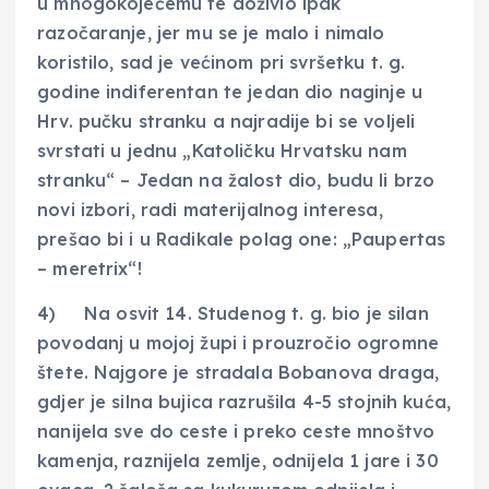
u mnogokoječemu te doživio ipak
razočaranje, jer mu se je malo i nimalo
koristilo, sad je većinom pri svršetku t. g.
godine indiferentan te jedan dio naginje u
Hrv. pučku stranku a najradije bi se voljeli
svrstati u jednu „Katoličku Hrvatsku nam
stranku“ – Jedan na žalost dio, budu li brzo
novi izbori, radi materijalnog interesa,
prešao bi i u Radikale polag one: „Paupertas
– meretrix“!
4) Na osvit 14. Studenog t. g. bio je silan
povodanj u mojoj župi i prouzročio ogromne
štete. Najgore je stradala Bobanova draga,
gdjer je silna bujica razrušila 4-5 stojnih kuća,
nanijela sve do ceste i preko ceste mnoštvo
kamenja, raznijela zemlje, odnijela 1 jare i 30