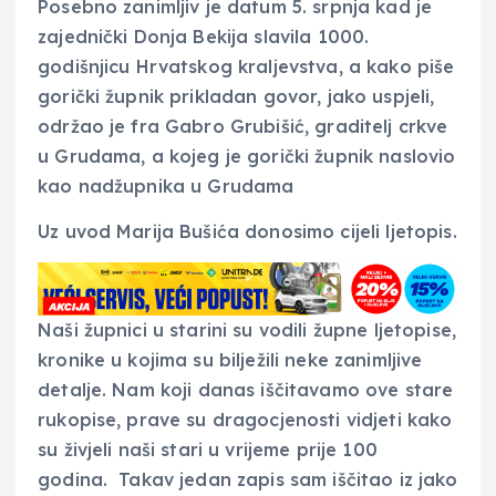
Posebno zanimljiv je datum 5. srpnja kad je
zajednički Donja Bekija slavila 1000.
godišnjicu Hrvatskog kraljevstva, a kako piše
gorički župnik prikladan govor, jako uspjeli,
održao je fra Gabro Grubišić, graditelj crkve
u Grudama, a kojeg je gorički župnik naslovio
kao nadžupnika u Grudama
Uz uvod Marija Bušića donosimo cijeli ljetopis.
Naši župnici u starini su vodili župne ljetopise,
kronike u kojima su bilježili neke zanimljive
detalje. Nam koji danas iščitavamo ove stare
rukopise, prave su dragocjenosti vidjeti kako
su živjeli naši stari u vrijeme prije 100
godina. Takav jedan zapis sam iščitao iz jako