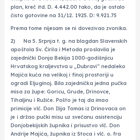
plan, kreč itd. D. 4.442.00 tako, da je ostalo
čisto gotovine na 31/12. 1925. D: 9.921.75
Prema tome nijesam se ni dovezivao zvonika.
2) Na 5. Srpnja t. g. na blagdan Slavenskih
apoštola Sv. Ćirila i Metoda proslavila je
zajednički Donja Bekija 1000-godišnjicu
Hrvatskog kraljevstva u „Dubravi“ nedaleko
Majića kuća na velikoj i finoj prostoriji u
ogradi Eljuginoj. Bila zajednička jedna pučka
misa za župe: Goricu, Grude, Drinovce,
Tihaljinu i Ružiće. Pošto je taj da imao
primicije vlč. Don Ilija Tomas iz Drinovaca on
je i držao pučki misu uz svečanu asistenciju
Donjobekijskih župnika i prisustvo vlč. Don
Andrije Majića, župnika iz Stoca i vlč. o. fra