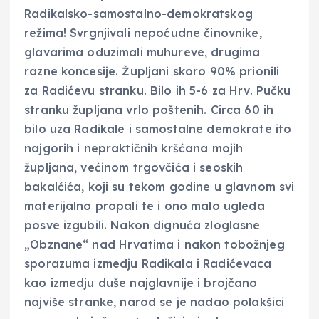
Radikalsko-samostalno-demokratskog
režima! Svrgnjivali nepoćudne činovnike,
glavarima oduzimali muhureve, drugima
razne koncesije. Župljani skoro 90% prionili
za Radićevu stranku. Bilo ih 5-6 za Hrv. Pučku
stranku župljana vrlo poštenih. Circa 60 ih
bilo uza Radikale i samostalne demokrate ito
najgorih i nepraktičnih kršćana mojih
župljana, većinom trgovčića i seoskih
bakalćića, koji su tekom godine u glavnom svi
materijalno propali te i ono malo ugleda
posve izgubili. Nakon dignuća zloglasne
„Obznane“ nad Hrvatima i nakon tobožnjeg
sporazuma izmedju Radikala i Radićevaca
kao izmedju duše najglavnije i brojčano
najviše stranke, narod se je nadao polakšici