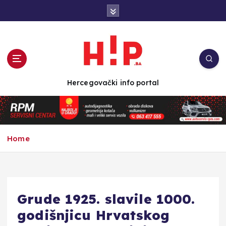
S
k
i
p
t
o
c
Hercegovački info portal
o
n
t
e
n
Home
t
Grude 1925. slavile 1000.
godišnjicu Hrvatskog