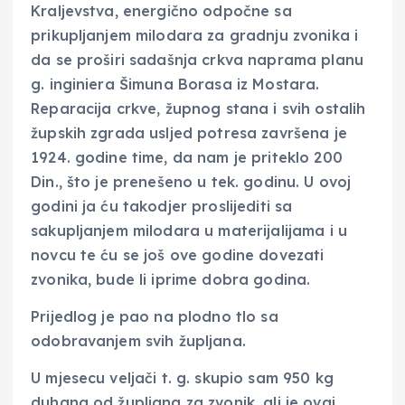
Kraljevstva, energično odpočne sa
prikupljanjem milodara za gradnju zvonika i
da se proširi sadašnja crkva naprama planu
g. inginiera Šimuna Borasa iz Mostara.
Reparacija crkve, župnog stana i svih ostalih
župskih zgrada usljed potresa završena je
1924. godine time, da nam je priteklo 200
Din., što je prenešeno u tek. godinu. U ovoj
godini ja ću takodjer proslijediti sa
sakupljanjem milodara u materijalijama i u
novcu te ću se još ove godine dovezati
zvonika, bude li iprime dobra godina.
Prijedlog je pao na plodno tlo sa
odobravanjem svih župljana.
U mjesecu veljači t. g. skupio sam 950 kg
duhana od župljana za zvonik, ali je ovaj