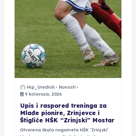
i
j
a
o
b
j
a
Hip_Urednik
Novosti
9 kolovoza, 2026
v
​Upis i raspored treninga za
Mlađe pionire, Zrinjevce i
a
Štigliće HŠK “Zrinjski” Mostar
​Otvorena škola nogometa HŠK ‘Zrinjski’