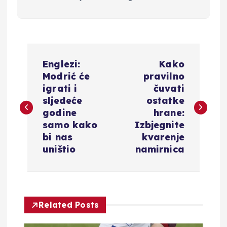
N
Englezi:
Kako
a
Modrić će
pravilno
igrati i
čuvati
v
sljedeće
ostatke
godine
hrane:
i
samo kako
Izbjegnite
bi nas
kvarenje
g
uništio
namirnica
a
c
Related Posts