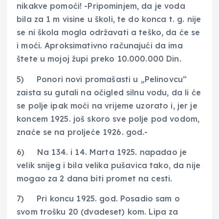
nikakve pomoći! -Pripominjem, da je voda
bila za 1 m visine u školi, te do konca t. g. nije
se ni škola mogla održavati a teško, da će se
i moći. Aproksimativno računajući da ima
štete u mojoj župi preko 10.000.000 Din.
5) Ponori novi promašasti u „Pelinovcu“
zaista su gutali na očigled silnu vodu, da li će
se polje ipak moći na vrijeme uzorato i, jer je
koncem 1925. još skoro sve polje pod vodom,
znaće se na proljeće 1926. god.-
6) Na 134. i 14. Marta 1925. napadao je
velik snijeg i bila velika pušavica tako, da nije
mogao za 2 dana biti promet na cesti.
7) Pri koncu 1925. god. Posadio sam o
svom trošku 20 (dvadeset) kom. Lipa za