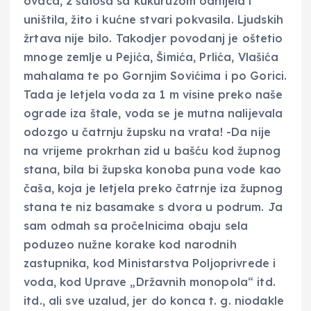
ovaca, 2 šaloša sa kukuruzom odnijela i
uništila, žito i kućne stvari pokvasila. Ljudskih
žrtava nije bilo. Takodjer povodanj je oštetio
mnoge zemlje u Pejića, Šimića, Prlića, Vlašića
mahalama te po Gornjim Sovićima i po Gorici.
Tada je letjela voda za 1 m visine preko naše
ograde iza štale, voda se je mutna nalijevala
odozgo u čatrnju župsku na vrata! -Da nije
na vrijeme prokrhan zid u bašću kod župnog
stana, bila bi župska konoba puna vode kao
čaša, koja je letjela preko čatrnje iza župnog
stana te niz basamake s dvora u podrum. Ja
sam odmah sa pročelnicima obaju sela
poduzeo nužne korake kod narodnih
zastupnika, kod Ministarstva Poljoprivrede i
voda, kod Uprave „Državnih monopola“ itd.
itd., ali sve uzalud, jer do konca t. g. niodakle