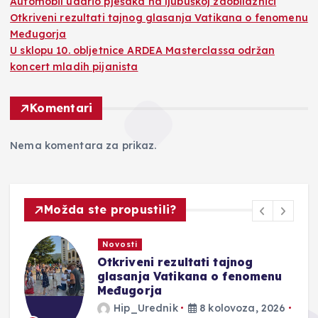
Automobil udario pješaka na ljubuškoj zaobilaznici
Otkriveni rezultati tajnog glasanja Vatikana o fenomenu
Međugorja
U sklopu 10. obljetnice ARDEA Masterclassa održan
koncert mladih pijanista
Komentari
Nema komentara za prikaz.
Možda ste propustili?
Novosti
Otkriveni rezultati tajnog
glasanja Vatikana o fenomenu
Međugorja
Hip_Urednik
8 kolovoza, 2026