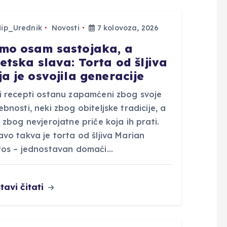
Hip_Urednik
Novosti
7 kolovoza, 2026
mo osam sastojaka, a
jetska slava: Torta od šljiva
ja je osvojila generacije
i recepti ostanu zapamćeni zbog svoje
bnosti, neki zbog obiteljske tradicije, a
 zbog nevjerojatne priče koja ih prati.
vo takva je torta od šljiva Marian
ros – jednostavan domaći…
tavi čitati