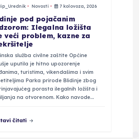
Hip_Urednik
Novosti
7 kolovoza, 2026
idinje pod pojačanim
dzorom: Ilegalna ložišta
e veći problem, kazne za
ekršitelje
nska služba civilne zaštite Općine
šje uputila je hitno upozorenje
anima, turistima, vikendašima i svim
etiteljima Parka prirode Blidinje zbog
injavajućeg porasta ilegalnih ložišta i
tiljanja na otvorenom. Kako navode…
tavi čitati