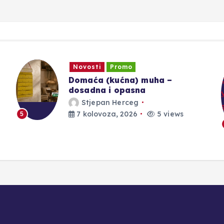
Crna kronika
Teška borba s vatrenom
stihijom: Helikopteri gase požar
na nepristupačnom terenu
Hip_Urednik
7 kolovoza, 2026
4 views
6