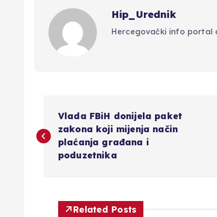
Hip_Urednik
Hercegovački info portal d
N
Vlada FBiH donijela paket
a
zakona koji mijenja način
plaćanja građana i
v
poduzetnika
i
g
Related Posts