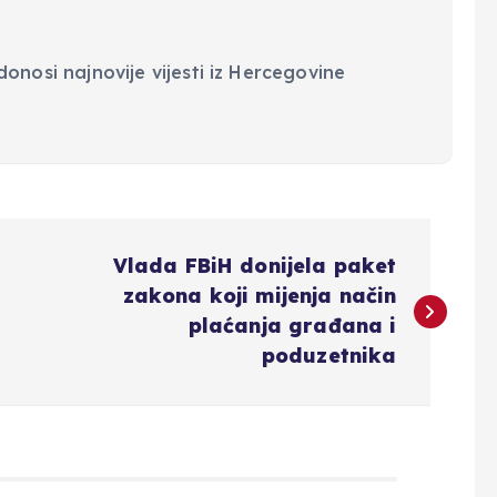
onosi najnovije vijesti iz Hercegovine
Vlada FBiH donijela paket
zakona koji mijenja način
plaćanja građana i
poduzetnika