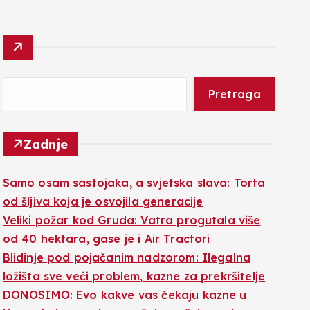
Pretraga
Zadnje
Samo osam sastojaka, a svjetska slava: Torta
od šljiva koja je osvojila generacije
Veliki požar kod Gruda: Vatra progutala više
od 40 hektara, gase je i Air Tractori
Blidinje pod pojačanim nadzorom: Ilegalna
ložišta sve veći problem, kazne za prekršitelje
DONOSIMO: Evo kakve vas čekaju kazne u