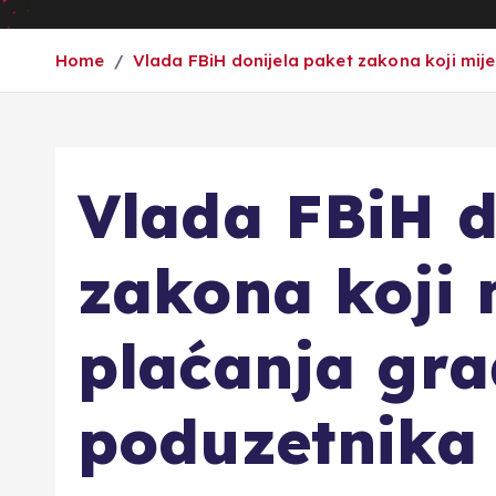
Home
Vlada FBiH donijela paket zakona koji mij
Vlada FBiH d
zakona koji 
plaćanja gra
poduzetnika