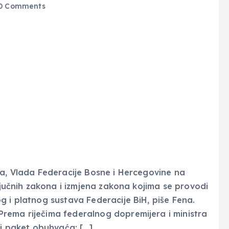
0 Comments
ja, Vlada Federacije Bosne i Hercegovine na
ključnih zakona i izmjena zakona kojima se provodi
g i platnog sustava Federacije BiH, piše Fena.
rema riječima federalnog dopremijera i ministra
ki paket obuhvaća: […]