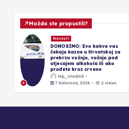
Možda ste propustili?
Novosti
Promo
Domaća (kućna) muha –
a
dosadna i opasna
Stjepan Herceg
7 kolovoza, 2026
5 views
5