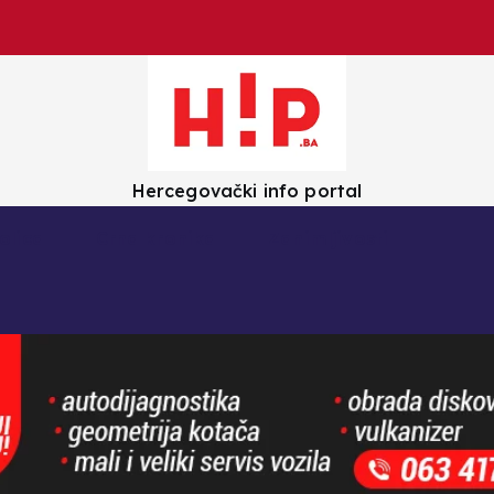
Hercegovački info portal
olica
Crna kronika
Zanimljivosti