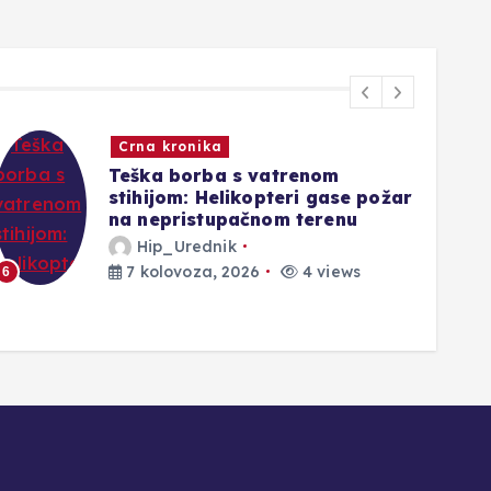
Novosti
Samo osam sastojaka, a
svjetska slava: Torta od šljiva
koja je osvojila generacije
Hip_Urednik
7 kolovoza, 2026
1 views
1
2