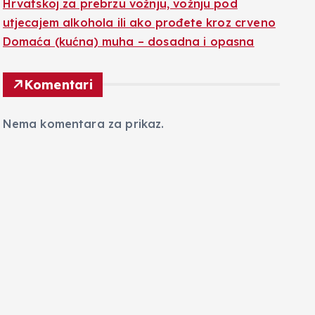
Hrvatskoj za prebrzu vožnju, vožnju pod
utjecajem alkohola ili ako prođete kroz crveno
Domaća (kućna) muha – dosadna i opasna
Komentari
Nema komentara za prikaz.