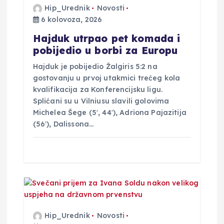
b
Hip_Urednik
Novosti
6 kolovoza, 2026
j
Hajduk utrpao pet komada i
a
pobijedio u borbi za Europu
Hajduk je pobijedio Žalgiris 5:2 na
v
gostovanju u prvoj utakmici trećeg kola
kvalifikacija za Konferencijsku ligu.
a
Splićani su u Vilniusu slavili golovima
Michelea Šege (5′, 44′), Adriona Pajazitija
(56′), Dalissona…
Hip_Urednik
Novosti