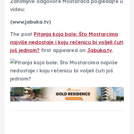
Zanimljive odgovore Mostaraca pogledajte u
videu:
(www.jabuka.tv)
The post
Pitanja koja bole: Što Mostarcima
najviše nedostaje i koju rečenicu bi voljeli čuti
još jednom?
first appeared on
Jabuka.tv
.