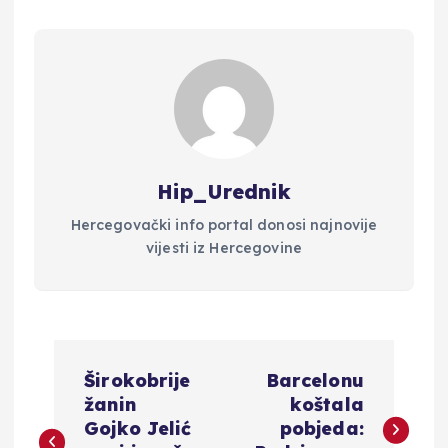
Hip_Urednik
Hercegovački info portal donosi najnovije
vijesti iz Hercegovine
N
Širokobrije
Barcelonu
a
žanin
koštala
Gojko Jelić
pobjeda: