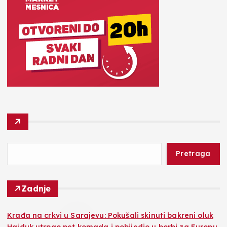
Pretraga
Zadnje
Krađa na crkvi u Sarajevu: Pokušali skinuti bakreni oluk
Hajduk utrpao pet komada i pobijedio u borbi za Europu