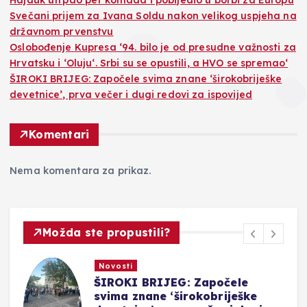
Svečani prijem za Ivana Soldu nakon velikog uspjeha na
državnom prvenstvu
Oslobođenje Kupresa ‘94. bilo je od presudne važnosti za
Hrvatsku i ‘Oluju‘. Srbi su se opustili, a HVO se spremao‘
ŠIROKI BRIJEG: Započele svima znane ‘širokobriješke
devetnice’, prva večer i dugi redovi za ispovijed
Komentari
Nema komentara za prikaz.
Možda ste propustili?
Novosti
ŠIROKI BRIJEG: Započele
svima znane ‘širokobriješke