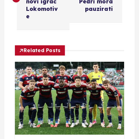
v
novi igrač
Pedri mora
Lokomotiv
pauzirati
i
e
g
a
Related Posts
c
i
j
a
o