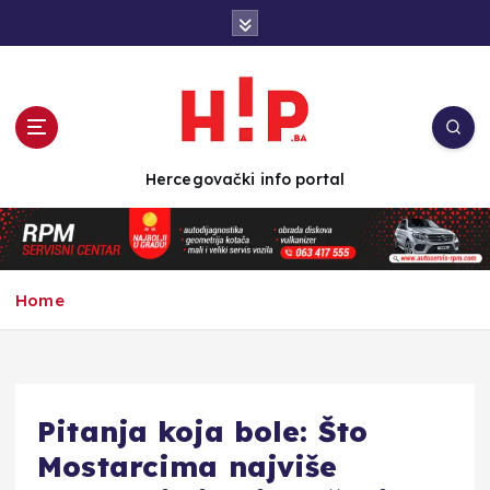
S
k
i
p
t
o
c
Hercegovački info portal
o
n
t
e
n
Home
t
Pitanja koja bole: Što
Mostarcima najviše