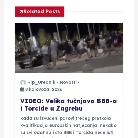
i
Related Posts
j
a
o
b
j
Hip_Urednik
Novosti
8 kolovoza, 2026
a
VIDEO: Velika tučnjava BBB-a
v
i Torcide u Zagrebu
Kada su izvučeni parovi trećeg pretkola
a
kvalifikacija europskih natjecanja, nekako
su svi odahnuli što BBB i Torcida neće isti