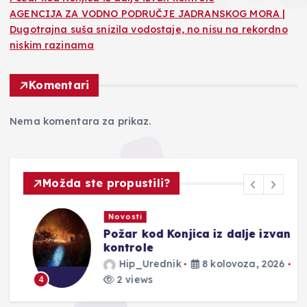
AGENCIJA ZA VODNO PODRUČJE JADRANSKOG MORA |
Dugotrajna suša snizila vodostaje, no nisu na rekordno
niskim razinama
Komentari
Nema komentara za prikaz.
Možda ste propustili?
Novosti
Požar kod Konjica iz dalje izvan
kontrole
Hip_Urednik
8 kolovoza, 2026
2 views
4