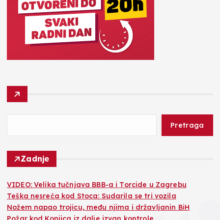
Pretraga
Zadnje
VIDEO: Velika tučnjava BBB-a i Torcide u Zagrebu
Teška nesreća kod Stoca: Sudarila se tri vozila
Nožem napao trojicu, među njima i državljanin BiH
Požar kod Konjica iz dalje izvan kontrole