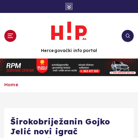
S
k
i
p
t
o
c
Hercegovački info portal
o
n
t
e
n
Home
t
Širokobriježanin Gojko
Jelić novi igrač