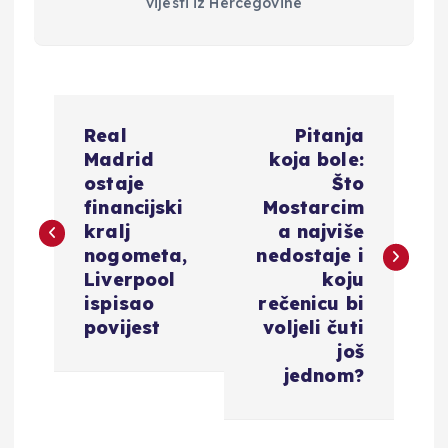
vijesti iz Hercegovine
N
Real
Pitanja
a
Madrid
koja bole:
ostaje
Što
v
financijski
Mostarcim
kralj
a najviše
i
nogometa,
nedostaje i
Liverpool
koju
g
ispisao
rečenicu bi
povijest
voljeli čuti
a
još
jednom?
c