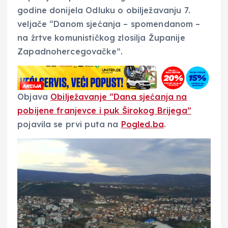
godine donijela Odluku o obilježavanju 7.
veljače “Danom sjećanja – spomendanom –
na žrtve komunističkog zlosilja Županije
Zapadnohercegovačke”.
Objava
Obilježavanje “Dana sjećanja na
pobijene franjevce i puk Širokog Brijega”
pojavila se prvi puta na
Pogled.ba
.