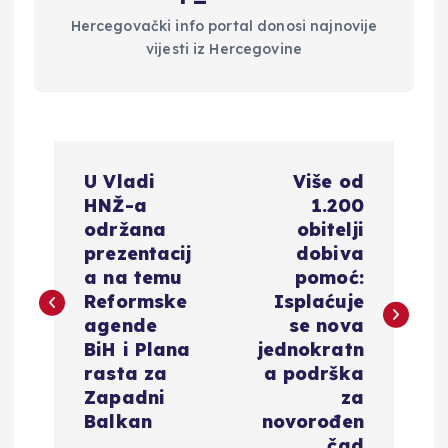
Hercegovački info portal donosi najnovije
vijesti iz Hercegovine
N
U Vladi
Više od
a
HNŽ-a
1.200
održana
obitelji
v
prezentacij
dobiva
a na temu
pomoć:
i
Reformske
Isplaćuje
agende
se nova
g
BiH i Plana
jednokratn
rasta za
a podrška
a
Zapadni
za
Balkan
novorođen
čad