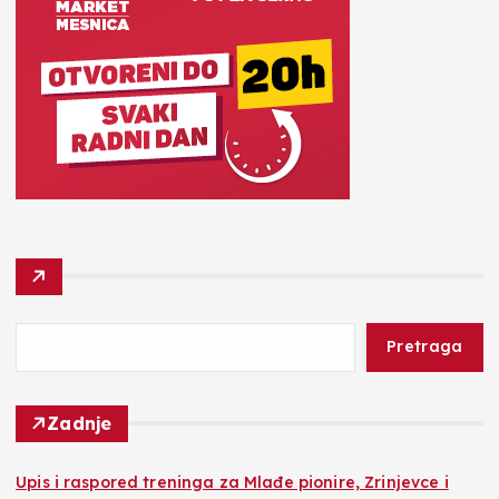
Pretraga
Zadnje
​Upis i raspored treninga za Mlađe pionire, Zrinjevce i