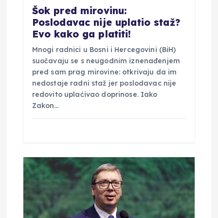
a
Šok pred mirovinu:
Poslodavac nije uplatio staž?
Evo kako ga platiti!
Mnogi radnici u Bosni i Hercegovini (BiH)
suočavaju se s neugodnim iznenađenjem
pred sam prag mirovine: otkrivaju da im
nedostaje radni staž jer poslodavac nije
redovito uplaćivao doprinose. Iako
Zakon…