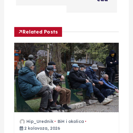
c
i
j
Related Posts
a
o
b
j
a
v
Hip_Urednik
BiH i okolica
2 kolovoza, 2026