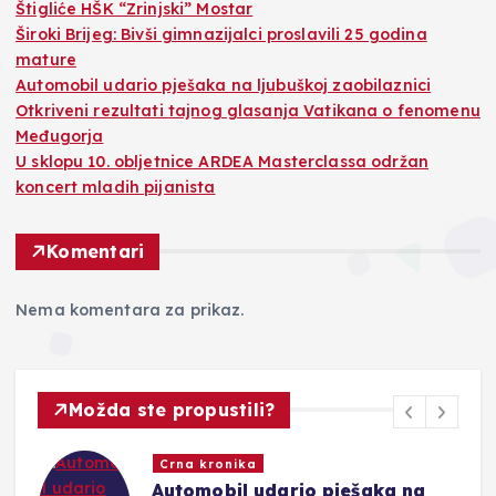
Štigliće HŠK “Zrinjski” Mostar
Široki Brijeg: Bivši gimnazijalci proslavili 25 godina
mature
Automobil udario pješaka na ljubuškoj zaobilaznici
Otkriveni rezultati tajnog glasanja Vatikana o fenomenu
Međugorja
U sklopu 10. obljetnice ARDEA Masterclassa održan
koncert mladih pijanista
Komentari
Nema komentara za prikaz.
Možda ste propustili?
Crna kronika
Automobil udario pješaka na