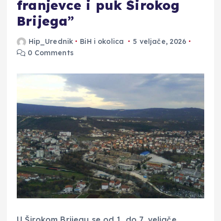
franjevce i puk Širokog
Brijega”
Hip_Urednik
BiH i okolica
5 veljače, 2026
0 Comments
U Širokom Brijegu se od 1. do 7. veljače