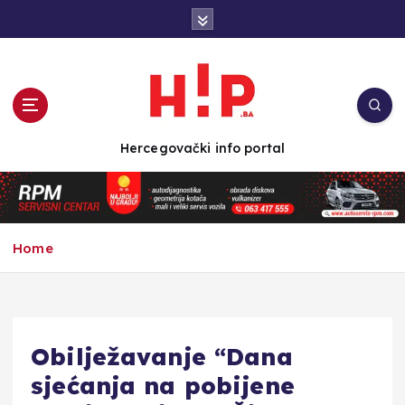
S
k
i
p
t
o
c
Hercegovački info portal
o
n
t
e
n
Home
t
Obilježavanje “Dana
sjećanja na pobijene