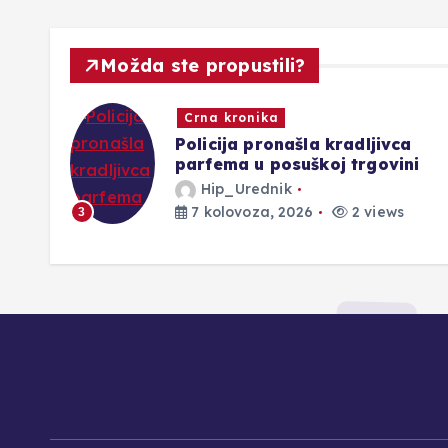
Možda ste propustili?
Novosti
a
Policijski službenici PU Posušje
ni
rasvijetlili kazneno djelo krađe
Hip_Urednik
7 kolovoza, 2026
1 views
4