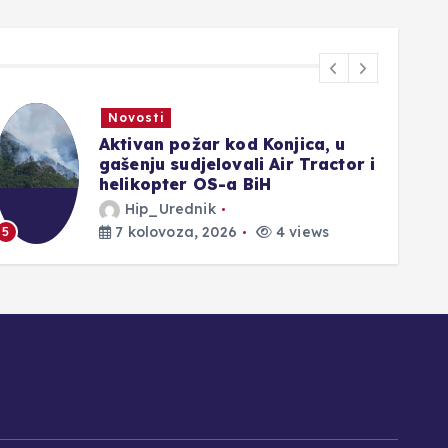
Novosti
Medved: Ispravljamo posljednju
nepravdu, 200 000 branitelja
će dobiti novo pravo
Hip_Urednik
7 kolovoza, 2026
4 views
6
1