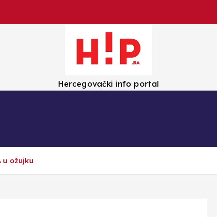
Hercegovački info portal
olica
Crna kronika
Zanimljivosti
 u ožujku