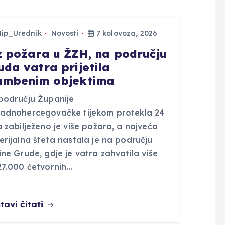
Hip_Urednik
Novosti
7 kolovoza, 2026
z požara u ŽZH, na području
uda vatra prijetila
ambenim objektima
području Županije
adnohercegovačke tijekom protekla 24
 zabilježeno je više požara, a najveća
rijalna šteta nastala je na području
ne Grude, gdje je vatra zahvatila više
27.000 četvornih…
tavi čitati