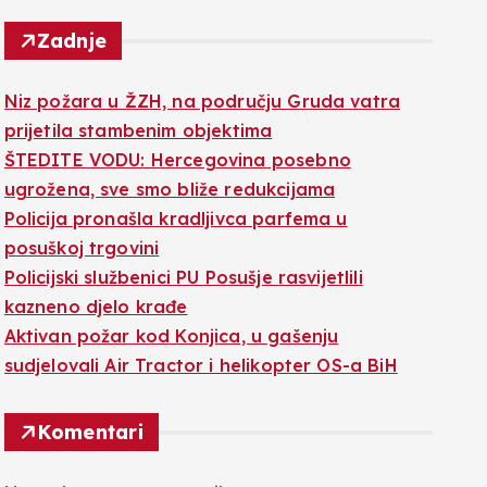
Zadnje
Niz požara u ŽZH, na području Gruda vatra
prijetila stambenim objektima
ŠTEDITE VODU: Hercegovina posebno
ugrožena, sve smo bliže redukcijama
Policija pronašla kradljivca parfema u
posuškoj trgovini
Policijski službenici PU Posušje rasvijetlili
kazneno djelo krađe
Aktivan požar kod Konjica, u gašenju
sudjelovali Air Tractor i helikopter OS-a BiH
Komentari