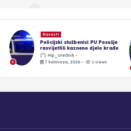
Novosti
Aktivan požar kod Konjica, u
gašenju sudjelovali Air Tractor i
helikopter OS-a BiH
Hip_Urednik
7 kolovoza, 2026
4 views
5