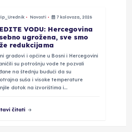
Hip_Urednik
Novosti
7 kolovoza, 2026
EDITE VODU: Hercegovina
sebno ugrožena, sve smo
iže redukcijama
ni gradovi i općine u Bosni i Hercegovini
ničili su potrošnju vode te pozvali
đane na štednju budući da su
otrajna suša i visoke temperature
jile dotok na izvorištima i…
tavi čitati