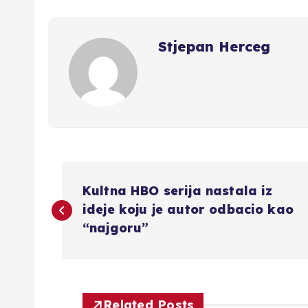
Stjepan Herceg
N
Kultna HBO serija nastala iz
a
ideje koju je autor odbacio kao
“najgoru”
v
i
Related Posts