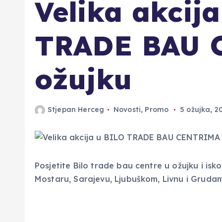
Velika akcij
TRADE BAU 
ožujku
Stjepan Herceg
Novosti
,
Promo
5 ožujka, 2
Posjetite Bilo trade bau centre u ožujku i isko
Mostaru, Sarajevu, Ljubuškom, Livnu i Gruda