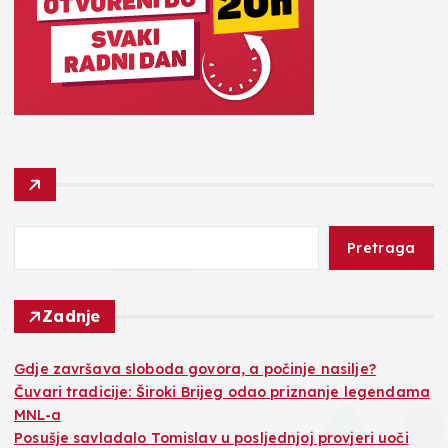
Pretraga
Zadnje
Gdje završava sloboda govora, a počinje nasilje?
Čuvari tradicije: Široki Brijeg odao priznanje legendama
MNL-a
Posušje savladalo Tomislav u posljednjoj provjeri uoči