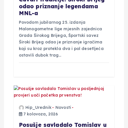
a
odao priznanje legendama
MNL-a
Povodom jubilarnog 25. izdanja
Malonogometne lige mjesnih zajednica
Grada Širokog Brijega, Športski savez
Široki Brijeg odao je priznanje igračima
koji su kroz protekla dva i pol desetljeća
ostavili dubok trag…
Hip_Urednik
Novosti
7 kolovoza, 2026
Posušje savladalo Tomislav u