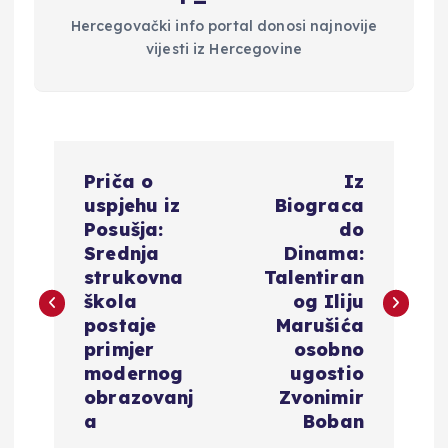
Hercegovački info portal donosi najnovije
vijesti iz Hercegovine
N
Priča o
Iz
a
uspjehu iz
Biograca
Posušja:
do
v
Srednja
Dinama:
strukovna
Talentiran
i
škola
og Iliju
postaje
Marušića
g
primjer
osobno
modernog
ugostio
a
obrazovanj
Zvonimir
a
Boban