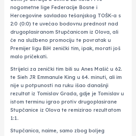
nogometne lige Federacije Bosne i
Hercegovine savladao tešanjskog TOŠK-a s
2:0 (0:0) te uvećao bodovnu prednost nad
drugoplasiranom Stupčanicom iz Olova, ali
će na službeno promociju te povratak u
Premijer ligu BiH zenički tim, ipak, morati još
malo pričekati.
Strijelci za zenički tim bili su Anes Mašić u 62.
te Sieh JR Emmanule King u 64. minuti, ali im
nije u potpunosti na ruku išao današnji
rezultat iz Tomislav Grada, gdje je Tomislav u
istom terminu igrao protiv drugoplasirane
Stupčanice iz Olova te remizirao rezultatom
1:1.
Stupčanica, naime, samo zbog boljeg