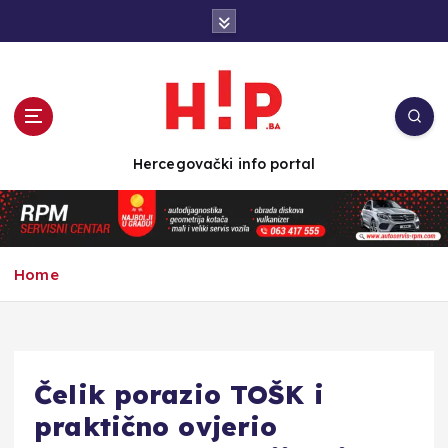
S
k
i
p
t
o
c
Hercegovački info portal
o
n
t
e
n
Home
t
Čelik porazio TOŠK i
praktično ovjerio