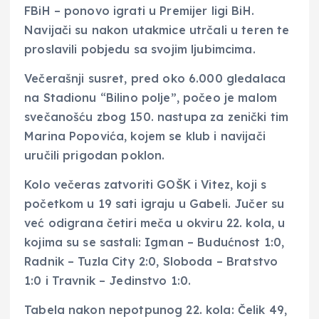
FBiH – ponovo igrati u Premijer ligi BiH.
Navijači su nakon utakmice utrčali u teren te
proslavili pobjedu sa svojim ljubimcima.
Večerašnji susret, pred oko 6.000 gledalaca
na Stadionu “Bilino polje”, počeo je malom
svečanošću zbog 150. nastupa za zenički tim
Marina Popovića, kojem se klub i navijači
uručili prigodan poklon.
Kolo večeras zatvoriti GOŠK i Vitez, koji s
početkom u 19 sati igraju u Gabeli. Jučer su
već odigrana četiri meča u okviru 22. kola, u
kojima su se sastali: Igman – Budućnost 1:0,
Radnik – Tuzla City 2:0, Sloboda – Bratstvo
1:0 i Travnik – Jedinstvo 1:0.
Tabela nakon nepotpunog 22. kola: Čelik 49,