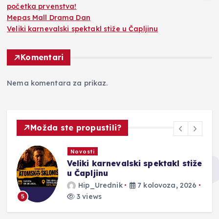
početka prvenstva!
Mepas Mall Drama Dan
Veliki karnevalski spektakl stiže u Čapljinu
Komentari
Nema komentara za prikaz.
Možda ste propustili?
Novosti
Veliki karnevalski spektakl stiže
u Čapljinu
Hip_Urednik
7 kolovoza, 2026
3 views
5