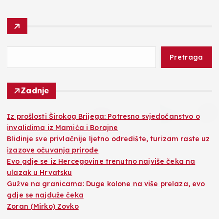
Pretraga
Zadnje
Iz prošlosti Širokog Brijega: Potresno svjedočanstvo o
invalidima iz Mamića i Borajne
Blidinje sve privlačnije ljetno odredište, turizam raste uz
izazove očuvanja prirode
Evo gdje se iz Hercegovine trenutno najviše čeka na
ulazak u Hrvatsku
Gužve na granicama: Duge kolone na više prelaza, evo
gdje se najduže čeka
Zoran (Mirko) Zovko