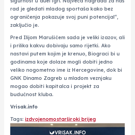
sigurnost u duel igri. Najveća nagrada za naš
rad je gledati mladog sportaša kako bez
ograničenja pokazuje svoj puni potencijal“,
zaključio je.
Pred Ilijom Marušićem sada je veliki izazov, ali
i prilika kakvu dobivaju samo rijetki. Ako
nastavi putem kojim je krenuo, Biograci bi u
godinama koje dolaze mogli dobiti jedno
veliko nogometno ime iz Hercegovine, dok bi
GNK Dinamo Zagreb
u mladom veznjaku
mogao dobiti kapitalca i projekt za
budućnost kluba.
Vrisak.info
Tags:
izdvojeno
mostar
široki brijeg