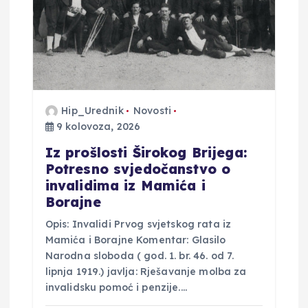
o
b
j
a
Hip_Urednik
Novosti
9 kolovoza, 2026
v
Iz prošlosti Širokog Brijega:
Potresno svjedočanstvo o
a
invalidima iz Mamića i
Borajne
Opis: Invalidi Prvog svjetskog rata iz
Mamića i Borajne Komentar: Glasilo
Narodna sloboda ( god. 1. br. 46. od 7.
lipnja 1919.) javlja: Rješavanje molba za
invalidsku pomoć i penzije.…