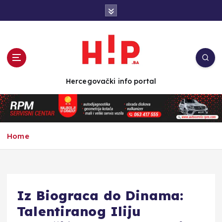
S
k
i
p
t
o
c
Hercegovački info portal
o
n
t
e
n
Home
t
Iz Biograca do Dinama:
Talentiranog Iliju