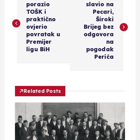
a
porazio
slavio na
TOŠK i
Pecari,
v
praktično
Široki
ovjerio
Brijeg bez
i
povratak u
odgovora
Premijer
na
g
ligu BiH
pogodak
Perića
a
c
Related Posts
i
j
a