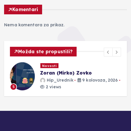
Komentari
Nema komentara za prikaz.
Možda ste propustili?
Novosti
Nakon dvije godine Thompson
zapalio Imotski: Gospin dolac
ispunjen pjesmom i emocijama
Hip_Urednik
9 kolovoza, 2026
1 views
6