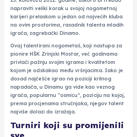
23. kolovoza 2012. godine, uskoro bi trebao
napraviti veliki korak u svojoj nogometnoj
karijeri prelaskom u jedan od najvećih kluba
na ovim prostorima, rasadnik talenta mladih
igrača, zagrebački Dinamo.
Ovaj talentirani nogometaš, koji nastupa za
pionire HŠK Zrinjski Mostar, već godinama
privlači pažnju svojim igrama i kvalitetom
kojom je odskakao među vršnjacima. Iako je
dosad najčešće igrao na poziciji krilnog
napadača, u Dinamu ga vide kao veznog
igrača, popularnu “osmicu”, poziciju na kojoj,
prema procjenama stručnjaka, njegov talent
najviše dolazi do izražaja.
Turniri koji su promijenili
sve