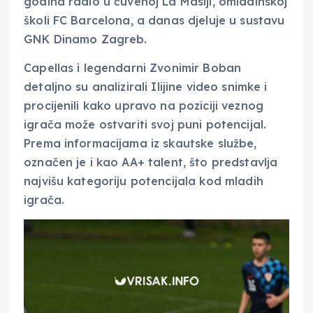
godina radio u čuvenoj La Masiji, omladinskoj
školi FC Barcelona, a danas djeluje u sustavu
GNK Dinamo Zagreb.
Capellas i legendarni Zvonimir Boban
detaljno su analizirali Ilijine video snimke i
procijenili kako upravo na poziciji veznog
igrača može ostvariti svoj puni potencijal.
Prema informacijama iz skautske službe,
označen je i kao AA+ talent, što predstavlja
najvišu kategoriju potencijala kod mladih
igrača.