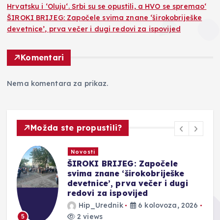
Hrvatsku i ‘Oluju‘. Srbi su se opustili, a HVO se spremao‘
ŠIROKI BRIJEG: Započele svima znane ‘širokobriješke
devetnice’, prva večer i dugi redovi za ispovijed
Komentari
Nema komentara za prikaz.
Možda ste propustili?
Novosti
ŠIROKI BRIJEG: Započele
svima znane ‘širokobriješke
devetnice’, prva večer i dugi
redovi za ispovijed
Hip_Urednik
6 kolovoza, 2026
2 views
5