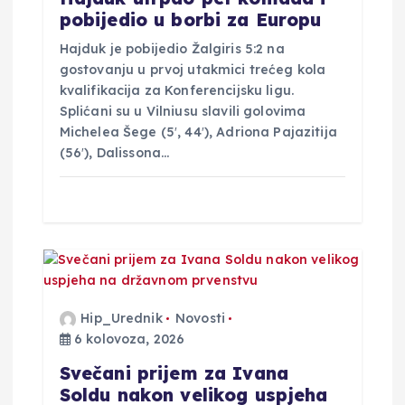
v
pobijedio u borbi za Europu
Hajduk je pobijedio Žalgiris 5:2 na
a
gostovanju u prvoj utakmici trećeg kola
kvalifikacija za Konferencijsku ligu.
Splićani su u Vilniusu slavili golovima
Michelea Šege (5′, 44′), Adriona Pajazitija
(56′), Dalissona…
Hip_Urednik
Novosti
6 kolovoza, 2026
Svečani prijem za Ivana
Soldu nakon velikog uspjeha