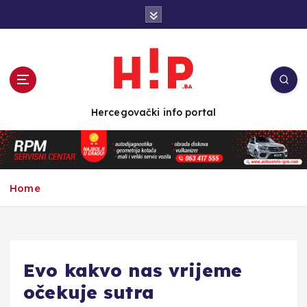
S
k
i
p
t
o
c
Hercegovački info portal
o
n
t
e
n
Home
t
Evo kakvo nas vrijeme
očekuje sutra