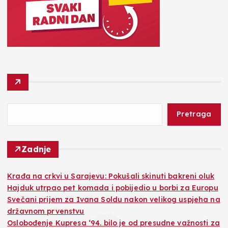
Pretraga
Zadnje
Krađa na crkvi u Sarajevu: Pokušali skinuti bakreni oluk
Hajduk utrpao pet komada i pobijedio u borbi za Europu
Svečani prijem za Ivana Soldu nakon velikog uspjeha na
državnom prvenstvu
Oslobođenje Kupresa ‘94. bilo je od presudne važnosti za