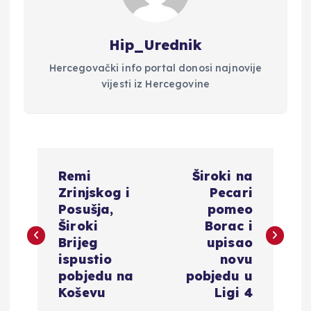
Hip_Urednik
Hercegovački info portal donosi najnovije
vijesti iz Hercegovine
N
Remi
Široki na
a
Zrinjskog i
Pecari
Posušja,
pomeo
v
Široki
Borac i
Brijeg
upisao
i
ispustio
novu
pobjedu na
pobjedu u
g
Koševu
Ligi 4